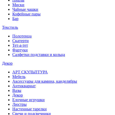
Пиалы
Миски
Чайные чашки
Кофейные пары
Бар
Текстиль
Полотенца
Скатерти
Тет-а-тет
Фартуки
Салфетки подставки и кольца
Декор
АРТ СКУЛЬПТУРА
Мебель
Аксессуары для камина, канделябры
Антиквариат
Вазы
Декор
Елочные игрушки
Люстры
Настенные тарелки
Свечи и подсвечники