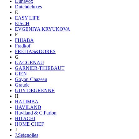
Dunavox
Dutchdeluxes
E
EASY LIFE
EISCH
EVGENIYA KRYUKOVA
F
FHIABA
Fradkof
FREITAS&DORES
G
GAGGENAU
GARNIER-THIEBAUT
GIEN
Goyon-Chazeau
Graude
GUY DEGRENNE
H
HALIMBA
HAVILAND
Haviland & C.Parlon
HITACHI
HOME CHEF
J
J.Seignolles