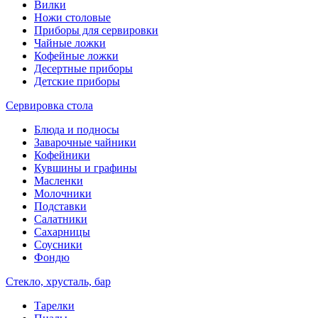
Вилки
Ножи столовые
Приборы для сервировки
Чайные ложки
Кофейные ложки
Десертные приборы
Детские приборы
Сервировка стола
Блюда и подносы
Заварочные чайники
Кофейники
Кувшины и графины
Масленки
Молочники
Подставки
Салатники
Сахарницы
Соусники
Фондю
Стекло, хрусталь, бар
Тарелки