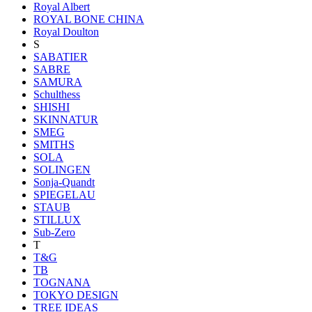
Royal Albert
ROYAL BONE CHINA
Royal Doulton
S
SABATIER
SABRE
SAMURA
Schulthess
SHISHI
SKINNATUR
SMEG
SMITHS
SOLA
SOLINGEN
Sonja-Quandt
SPIEGELAU
STAUB
STILLUX
Sub-Zero
T
T&G
TB
TOGNANA
TOKYO DESIGN
TREE IDEAS