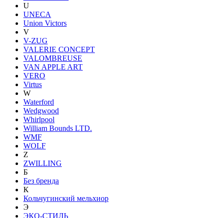
U
UNECA
Union Victors
V
V-ZUG
VALERIE CONCEPT
VALOMBREUSE
VAN APPLE ART
VERO
Virtus
W
Waterford
Wedgwood
Whirlpool
William Bounds LTD.
WMF
WOLF
Z
ZWILLING
Б
Без бренда
К
Кольчугинский мельхиор
Э
ЭКО-СТИЛЬ