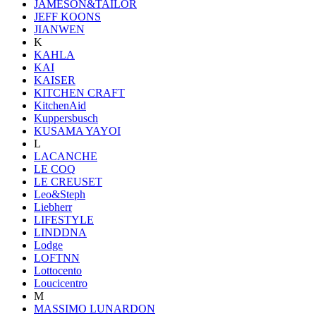
JAMESON&TAILOR
JEFF KOONS
JIANWEN
K
KAHLA
KAI
KAISER
KITCHEN CRAFT
KitchenAid
Kuppersbusch
KUSAMA YAYOI
L
LACANCHE
LE COQ
LE CREUSET
Leo&Steph
Liebherr
LIFESTYLE
LINDDNA
Lodge
LOFTNN
Lottocento
Loucicentro
M
MASSIMO LUNARDON