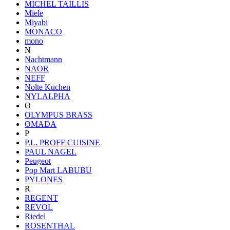
MICHEL TAILLIS
Miele
Miyabi
MONACO
mono
N
Nachtmann
NAOR
NEFF
Nolte Kuchen
NYLALPHA
O
OLYMPUS BRASS
OMADA
P
P.L. PROFF CUISINE
PAUL NAGEL
Peugeot
Pop Mart LABUBU
PYLONES
R
REGENT
REVOL
Riedel
ROSENTHAL