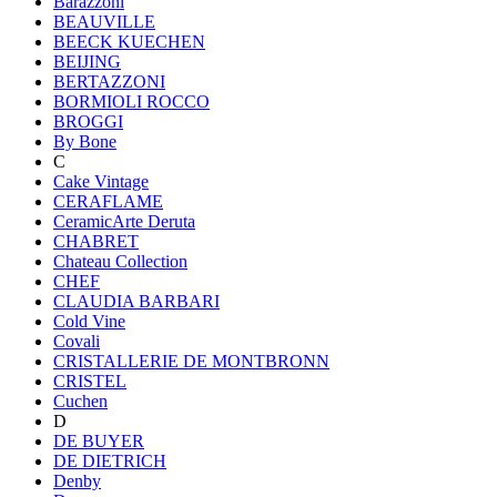
Barazzoni
BEAUVILLE
BEECK KUECHEN
BEIJING
BERTAZZONI
BORMIOLI ROCCO
BROGGI
By Bone
C
Cake Vintage
CERAFLAME
CeramicArte Deruta
CHABRET
Chateau Collection
CHEF
CLAUDIA BARBARI
Cold Vine
Covali
CRISTALLERIE DE MONTBRONN
CRISTEL
Cuchen
D
DE BUYER
DE DIETRICH
Denby