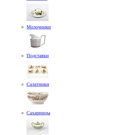
Молочники
Подставки
Салатники
Сахарницы