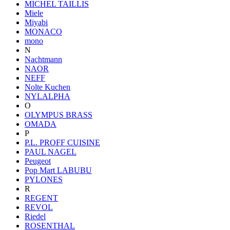
MICHEL TAILLIS
Miele
Miyabi
MONACO
mono
N
Nachtmann
NAOR
NEFF
Nolte Kuchen
NYLALPHA
O
OLYMPUS BRASS
OMADA
P
P.L. PROFF CUISINE
PAUL NAGEL
Peugeot
Pop Mart LABUBU
PYLONES
R
REGENT
REVOL
Riedel
ROSENTHAL