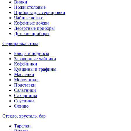
Вилки
Ножи столовые
Приборы для сервировки
Чайные ложки
Кофейные ложки
Десертные приборы
Детские приборы
Сервировка стола
Блюда и подносы
Заварочные чайники
Кофейники
Кувшины и графины
Масленки
Молочники
Подставки
Салатники
Сахарницы
Соусники
Фондю
Стекло, хрусталь, бар
Тарелки