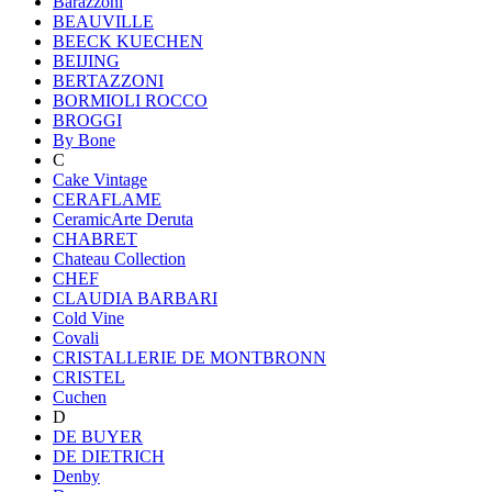
Barazzoni
BEAUVILLE
BEECK KUECHEN
BEIJING
BERTAZZONI
BORMIOLI ROCCO
BROGGI
By Bone
C
Cake Vintage
CERAFLAME
CeramicArte Deruta
CHABRET
Chateau Collection
CHEF
CLAUDIA BARBARI
Cold Vine
Covali
CRISTALLERIE DE MONTBRONN
CRISTEL
Cuchen
D
DE BUYER
DE DIETRICH
Denby