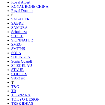
Royal Albert
ROYAL BONE CHINA
Royal Doulton
S
SABATIER
SABRE
SAMURA
Schulthess
SHISHI
SKINNATUR
SMEG
SMITHS
SOLA
SOLINGEN
Sonja-Quandt
SPIEGELAU
STAUB
STILLUX
Sub-Zero
T
T&G
TB
TOGNANA
TOKYO DESIGN
TREE IDEAS