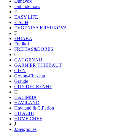
Dunavox
Dutchdeluxes
E
EASY LIFE
EISCH
EVGENIYA KRYUKOVA
F
FHIABA
Fradkof
FREITAS&DORES
G
GAGGENAU
GARNIER-THIEBAUT
GIEN
Goyon-Chazeau
Graude
GUY DEGRENNE
H
HALIMBA
HAVILAND
Haviland & C.Parlon
HITACHI
HOME CHEF
J
J.Seignolles