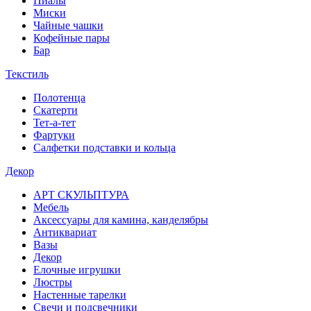
Пиалы
Миски
Чайные чашки
Кофейные пары
Бар
Текстиль
Полотенца
Скатерти
Тет-а-тет
Фартуки
Салфетки подставки и кольца
Декор
АРТ СКУЛЬПТУРА
Мебель
Аксессуары для камина, канделябры
Антиквариат
Вазы
Декор
Елочные игрушки
Люстры
Настенные тарелки
Свечи и подсвечники