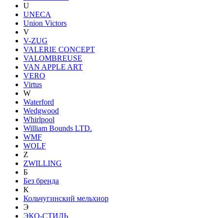
U
UNECA
Union Victors
V
V-ZUG
VALERIE CONCEPT
VALOMBREUSE
VAN APPLE ART
VERO
Virtus
W
Waterford
Wedgwood
Whirlpool
William Bounds LTD.
WMF
WOLF
Z
ZWILLING
Б
Без бренда
К
Кольчугинский мельхиор
Э
ЭКО-СТИЛЬ