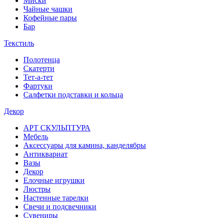
Миски
Чайные чашки
Кофейные пары
Бар
Текстиль
Полотенца
Скатерти
Тет-а-тет
Фартуки
Салфетки подставки и кольца
Декор
АРТ СКУЛЬПТУРА
Мебель
Аксессуары для камина, канделябры
Антиквариат
Вазы
Декор
Елочные игрушки
Люстры
Настенные тарелки
Свечи и подсвечники
Сувениры