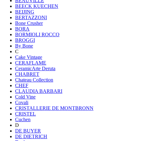
BEAUVILLE
BEECK KUECHEN
BEIJING
BERTAZZONI
Bone Crusher
BORA
BORMIOLI ROCCO
BROGGI
By Bone
C
Cake Vintage
CERAFLAME
CeramicArte Deruta
CHABRET
Chateau Collection
CHEF
CLAUDIA BARBARI
Cold Vine
Covali
CRISTALLERIE DE MONTBRONN
CRISTEL
Cuchen
D
DE BUYER
DE DIETRICH