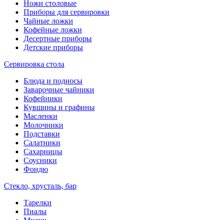
Ножи столовые
Приборы для сервировки
Чайные ложки
Кофейные ложки
Десертные приборы
Детские приборы
Сервировка стола
Блюда и подносы
Заварочные чайники
Кофейники
Кувшины и графины
Масленки
Молочники
Подставки
Салатники
Сахарницы
Соусники
Фондю
Стекло, хрусталь, бар
Тарелки
Пиалы