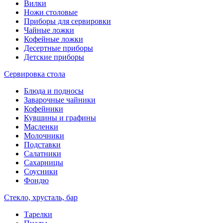
Вилки
Ножи столовые
Приборы для сервировки
Чайные ложки
Кофейные ложки
Десертные приборы
Детские приборы
Сервировка стола
Блюда и подносы
Заварочные чайники
Кофейники
Кувшины и графины
Масленки
Молочники
Подставки
Салатники
Сахарницы
Соусники
Фондю
Стекло, хрусталь, бар
Тарелки