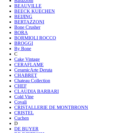
Barazzoni
BEAUVILLE
BEECK KUECHEN
BEIJING
BERTAZZONI
Bone Crusher
BORA
BORMIOLI ROCCO
BROGGI
By Bone
C
Cake Vintage
CERAFLAME
CeramicArte Deruta
CHABRET
Chateau Collection
CHEF
CLAUDIA BARBARI
Cold Vine
Covali
CRISTALLERIE DE MONTBRONN
CRISTEL
Cuchen
D
DE BUYER