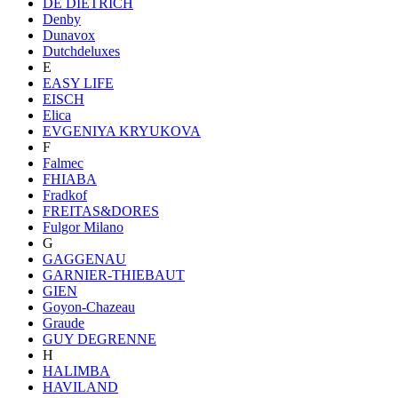
DE DIETRICH
Denby
Dunavox
Dutchdeluxes
E
EASY LIFE
EISCH
Elica
EVGENIYA KRYUKOVA
F
Falmec
FHIABA
Fradkof
FREITAS&DORES
Fulgor Milano
G
GAGGENAU
GARNIER-THIEBAUT
GIEN
Goyon-Chazeau
Graude
GUY DEGRENNE
H
HALIMBA
HAVILAND