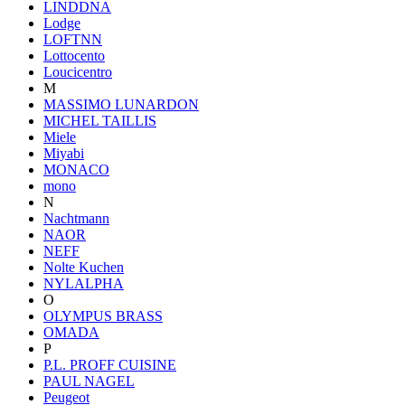
LINDDNA
Lodge
LOFTNN
Lottocento
Loucicentro
M
MASSIMO LUNARDON
MICHEL TAILLIS
Miele
Miyabi
MONACO
mono
N
Nachtmann
NAOR
NEFF
Nolte Kuchen
NYLALPHA
O
OLYMPUS BRASS
OMADA
P
P.L. PROFF CUISINE
PAUL NAGEL
Peugeot