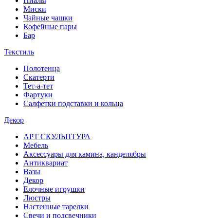
Пиалы
Миски
Чайные чашки
Кофейные пары
Бар
Текстиль
Полотенца
Скатерти
Тет-а-тет
Фартуки
Салфетки подставки и кольца
Декор
АРТ СКУЛЬПТУРА
Мебель
Аксессуары для камина, канделябры
Антиквариат
Вазы
Декор
Елочные игрушки
Люстры
Настенные тарелки
Свечи и подсвечники