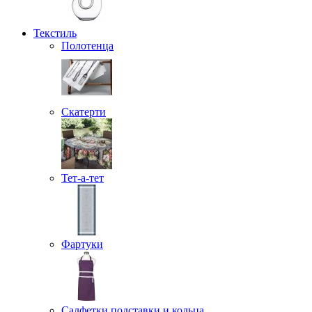
Текстиль
Полотенца
Скатерти
Тет-а-тет
Фартуки
Салфетки подставки и кольца