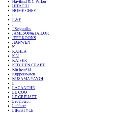
Haviland & C.Parlon
HITACHI
HOME CHEF
I
ILVE
J
J.Seignolles
JAMESON&TAILOR
JEFF KOONS
JIANWEN
K
KAHLA
KAI
KAISER
KITCHEN CRAFT
KitchenAid
Kuppersbusch
KUSAMA YAYOI
L
LACANCHE
LE COQ
LE CREUSET
Leo&Steph
Liebherr
LIFESTYLE