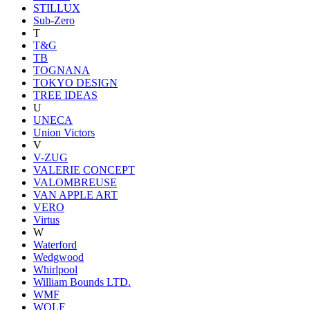
STILLUX
Sub-Zero
T
T&G
TB
TOGNANA
TOKYO DESIGN
TREE IDEAS
U
UNECA
Union Victors
V
V-ZUG
VALERIE CONCEPT
VALOMBREUSE
VAN APPLE ART
VERO
Virtus
W
Waterford
Wedgwood
Whirlpool
William Bounds LTD.
WMF
WOLF