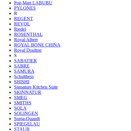
Pop Mart LABUBU
PYLONES
R
REGENT
REVOL
Riedel
ROSENTHAL
Royal Albert
ROYAL BONE CHINA
Royal Doulton
S
SABATIER
SABRE
SAMURA
Schulthess
SHISHI
Signature Kitchen Suite
SKINNATUR
SMEG
SMITHS
SOLA
SOLINGEN
Sonja-Quandt
SPIEGELAU
STAUB