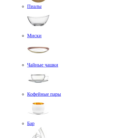
Пиалы
Миски
Чайные чашки
Кофейные пары
Бар