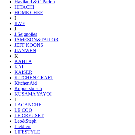
Haviland & C.Parlon
HITACHI
HOME CHEF
I
ILVE
J
J.Seignolles
JAMESON&TAILOR
JEFF KOONS
JIANWEN
K
KAHLA
KAI
KAISER
KITCHEN CRAFT
KitchenAid
Kuppersbusch
KUSAMA YAYOI
L
LACANCHE
LE COQ
LE CREUSET
Leo&Steph
Liebherr
LIFESTYLE