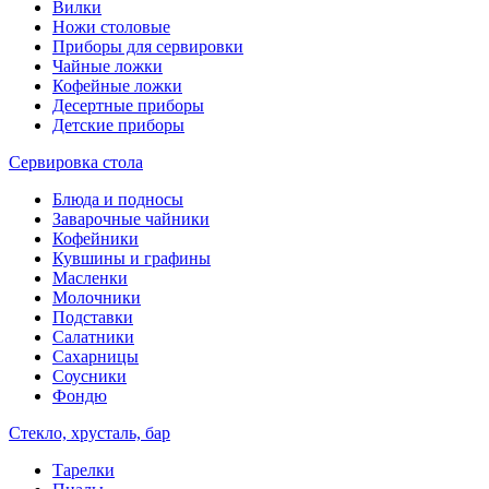
Вилки
Ножи столовые
Приборы для сервировки
Чайные ложки
Кофейные ложки
Десертные приборы
Детские приборы
Сервировка стола
Блюда и подносы
Заварочные чайники
Кофейники
Кувшины и графины
Масленки
Молочники
Подставки
Салатники
Сахарницы
Соусники
Фондю
Стекло, хрусталь, бар
Тарелки