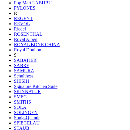
Pop Mart LABUBU
PYLONES
R
REGENT
REVOL
Riedel
ROSENTHAL
Royal Albert
ROYAL BONE CHINA
Royal Doulton
S
SABATIER
SABRE
SAMURA
Schulthess
SHISHI
Signature Kitchen Suite
SKINNATUR
SMEG
SMITHS
SOLA
SOLINGEN
Sonja-Quandt
SPIEGELAU
STAUB