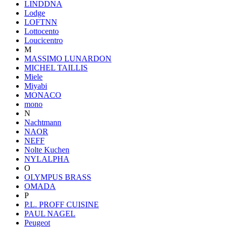
LINDDNA
Lodge
LOFTNN
Lottocento
Loucicentro
M
MASSIMO LUNARDON
MICHEL TAILLIS
Miele
Miyabi
MONACO
mono
N
Nachtmann
NAOR
NEFF
Nolte Kuchen
NYLALPHA
O
OLYMPUS BRASS
OMADA
P
P.L. PROFF CUISINE
PAUL NAGEL
Peugeot