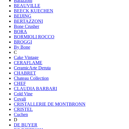
Barazzoni
BEAUVILLE
BEECK KUECHEN
BEIJING
BERTAZZONI
Bone Crusher
BORA
BORMIOLI ROCCO
BROGGI
By Bone
C
Cake Vintage
CERAFLAME
CeramicArte Deruta
CHABRET
Chateau Collection
CHEF
CLAUDIA BARBARI
Cold Vine
Covali
CRISTALLERIE DE MONTBRONN
CRISTEL
Cuchen
D
DE BUYER