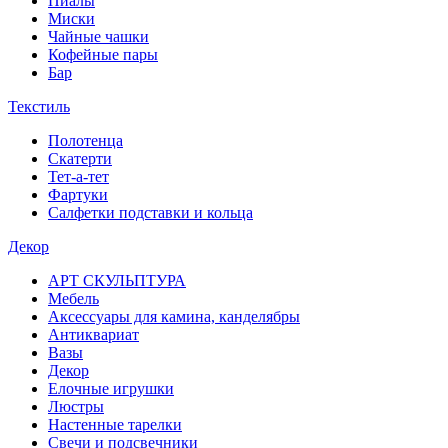
Пиалы
Миски
Чайные чашки
Кофейные пары
Бар
Текстиль
Полотенца
Скатерти
Тет-а-тет
Фартуки
Салфетки подставки и кольца
Декор
АРТ СКУЛЬПТУРА
Мебель
Аксессуары для камина, канделябры
Антиквариат
Вазы
Декор
Елочные игрушки
Люстры
Настенные тарелки
Свечи и подсвечники