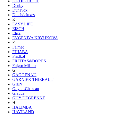
DE DIETRICH
Denby
Dunavox
Dutchdeluxes
E
EASY LIFE
EISCH
Elica
EVGENIYA KRYUKOVA
F
Falmec
FHIABA
Fradkof
FREITAS&DORES
Fulgor Milano
G
GAGGENAU
GARNIER-THIEBAUT
GIEN
Goyon-Chazeau
Graude
GUY DEGRENNE
H
HALIMBA
HAVILAND