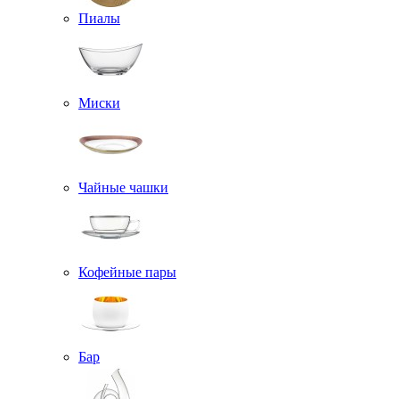
Пиалы
Миски
Чайные чашки
Кофейные пары
Бар