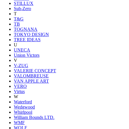
STILLUX
Sub-Zero
T
T&G
TB
TOGNANA
TOKYO DESIGN
TREE IDEAS
U
UNECA
Union Victors
V
V-ZUG
VALERIE CONCEPT
VALOMBREUSE
VAN APPLE ART
VERO
Virtus
W
Waterford
Wedgwood
Whirlpool
William Bounds LTD.
WMF
WOLF