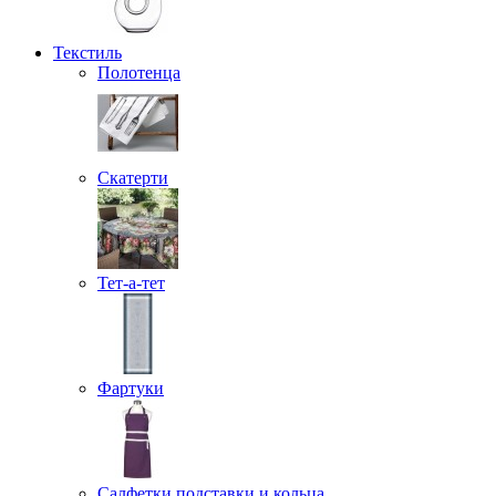
Текстиль
Полотенца
Скатерти
Тет-а-тет
Фартуки
Салфетки подставки и кольца