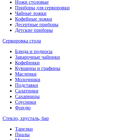
Ножи столовые
Приборы для сервировки
Чайные ложки
Кофейные ложки
Десертные приборы
Детские приборы
Сервировка стола
Блюда и подносы
Заварочные чайники
Кофейники
Кувшины и графины
Масленки
Молочники
Подставки
Салатники
Сахарницы
Соусники
Фондю
Стекло, хрусталь, бар
Тарелки
Пиалы