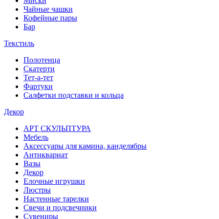
Миски
Чайные чашки
Кофейные пары
Бар
Текстиль
Полотенца
Скатерти
Тет-а-тет
Фартуки
Салфетки подставки и кольца
Декор
АРТ СКУЛЬПТУРА
Мебель
Аксессуары для камина, канделябры
Антиквариат
Вазы
Декор
Елочные игрушки
Люстры
Настенные тарелки
Свечи и подсвечники
Сувениры