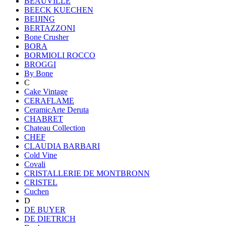
BEAUVILLE
BEECK KUECHEN
BEIJING
BERTAZZONI
Bone Crusher
BORA
BORMIOLI ROCCO
BROGGI
By Bone
C
Cake Vintage
CERAFLAME
CeramicArte Deruta
CHABRET
Chateau Collection
CHEF
CLAUDIA BARBARI
Cold Vine
Covali
CRISTALLERIE DE MONTBRONN
CRISTEL
Cuchen
D
DE BUYER
DE DIETRICH