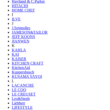
Haviland & C.Parlon
HITACHI
HOME CHEF
I
ILVE
J
J.Seignolles
JAMESON&TAILOR
JEFF KOONS
JIANWEN
K
KAHLA
KAI
KAISER
KITCHEN CRAFT
KitchenAid
Kuppersbusch
KUSAMA YAYOI
L
LACANCHE
LE COQ
LE CREUSET
Leo&Steph
Liebherr
LIFESTYLE