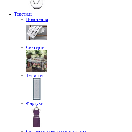
Текстиль
Полотенца
Скатерти
Тет-а-тет
Фартуки
Салфетки подставки и кольца