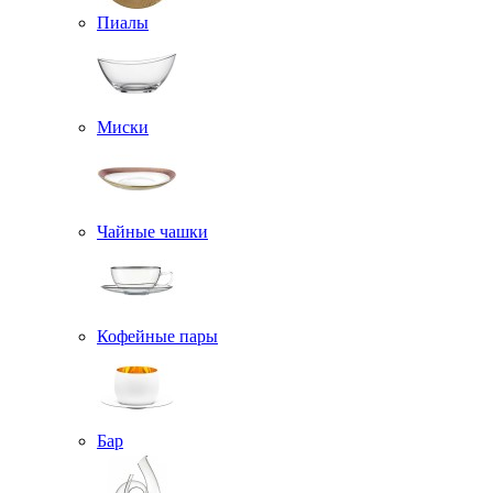
Пиалы
Миски
Чайные чашки
Кофейные пары
Бар