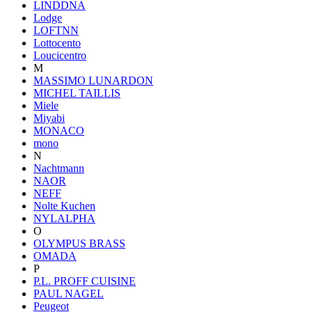
LINDDNA
Lodge
LOFTNN
Lottocento
Loucicentro
M
MASSIMO LUNARDON
MICHEL TAILLIS
Miele
Miyabi
MONACO
mono
N
Nachtmann
NAOR
NEFF
Nolte Kuchen
NYLALPHA
O
OLYMPUS BRASS
OMADA
P
P.L. PROFF CUISINE
PAUL NAGEL
Peugeot