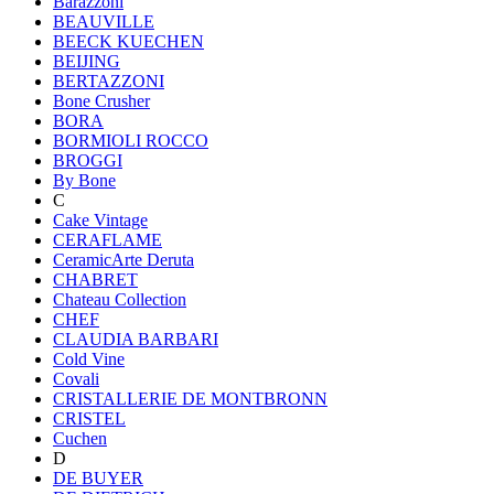
Barazzoni
BEAUVILLE
BEECK KUECHEN
BEIJING
BERTAZZONI
Bone Crusher
BORA
BORMIOLI ROCCO
BROGGI
By Bone
C
Cake Vintage
CERAFLAME
CeramicArte Deruta
CHABRET
Chateau Collection
CHEF
CLAUDIA BARBARI
Cold Vine
Covali
CRISTALLERIE DE MONTBRONN
CRISTEL
Cuchen
D
DE BUYER