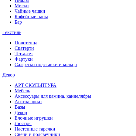
Пиалы
Миски
Чайные чашки
Кофейные пары
Бар
Текстиль
Полотенца
Скатерти
Тет-а-тет
Фартуки
Салфетки подставки и кольца
Декор
АРТ СКУЛЬПТУРА
Мебель
Аксессуары для камина, канделябры
Антиквариат
Вазы
Декор
Елочные игрушки
Люстры
Настенные тарелки
Свечи и подсвечники