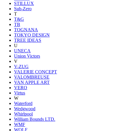
STILLUX
Sub-Zero
T
T&G
TB
TOGNANA
TOKYO DESIGN
TREE IDEAS
U
UNECA
Union Victors
V
V-ZUG
VALERIE CONCEPT
VALOMBREUSE
VAN APPLE ART
VERO
Virtus
W
Waterford
Wedgwood
Whirlpool
William Bounds LTD.
WMF
WOLF