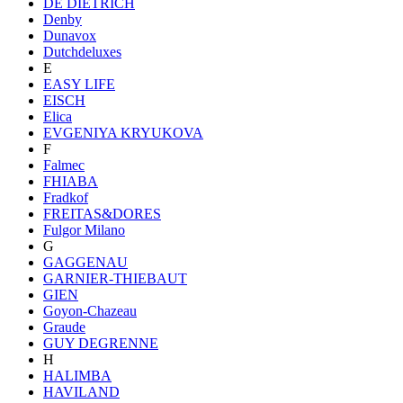
DE DIETRICH
Denby
Dunavox
Dutchdeluxes
E
EASY LIFE
EISCH
Elica
EVGENIYA KRYUKOVA
F
Falmec
FHIABA
Fradkof
FREITAS&DORES
Fulgor Milano
G
GAGGENAU
GARNIER-THIEBAUT
GIEN
Goyon-Chazeau
Graude
GUY DEGRENNE
H
HALIMBA
HAVILAND