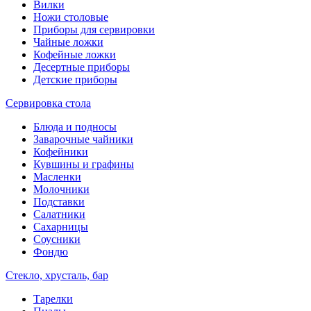
Вилки
Ножи столовые
Приборы для сервировки
Чайные ложки
Кофейные ложки
Десертные приборы
Детские приборы
Сервировка стола
Блюда и подносы
Заварочные чайники
Кофейники
Кувшины и графины
Масленки
Молочники
Подставки
Салатники
Сахарницы
Соусники
Фондю
Стекло, хрусталь, бар
Тарелки