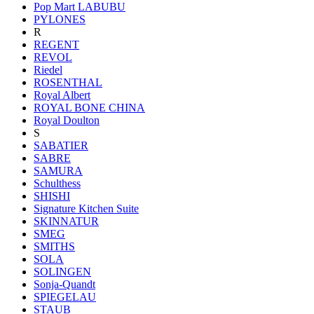
Pop Mart LABUBU
PYLONES
R
REGENT
REVOL
Riedel
ROSENTHAL
Royal Albert
ROYAL BONE CHINA
Royal Doulton
S
SABATIER
SABRE
SAMURA
Schulthess
SHISHI
Signature Kitchen Suite
SKINNATUR
SMEG
SMITHS
SOLA
SOLINGEN
Sonja-Quandt
SPIEGELAU
STAUB