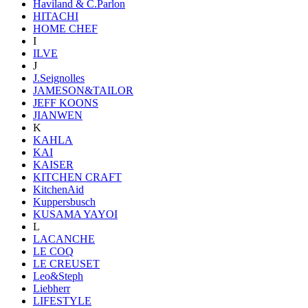
Haviland & C.Parlon
HITACHI
HOME CHEF
I
ILVE
J
J.Seignolles
JAMESON&TAILOR
JEFF KOONS
JIANWEN
K
KAHLA
KAI
KAISER
KITCHEN CRAFT
KitchenAid
Kuppersbusch
KUSAMA YAYOI
L
LACANCHE
LE COQ
LE CREUSET
Leo&Steph
Liebherr
LIFESTYLE