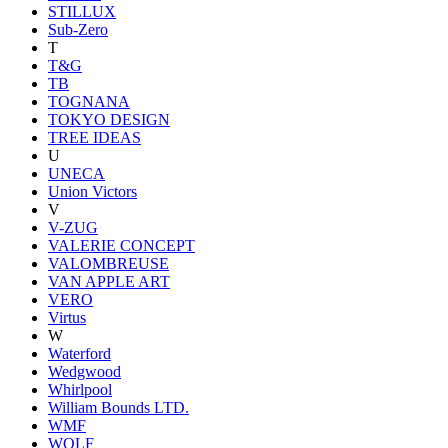
STILLUX
Sub-Zero
T
T&G
TB
TOGNANA
TOKYO DESIGN
TREE IDEAS
U
UNECA
Union Victors
V
V-ZUG
VALERIE CONCEPT
VALOMBREUSE
VAN APPLE ART
VERO
Virtus
W
Waterford
Wedgwood
Whirlpool
William Bounds LTD.
WMF
WOLF