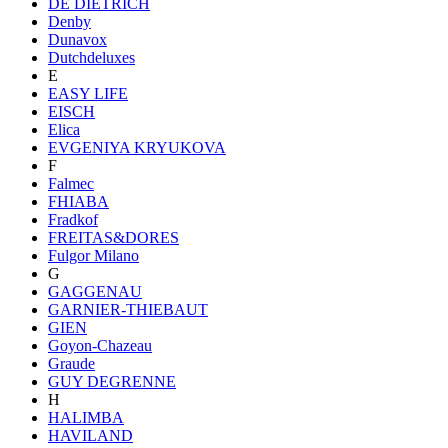
DE DIETRICH
Denby
Dunavox
Dutchdeluxes
E
EASY LIFE
EISCH
Elica
EVGENIYA KRYUKOVA
F
Falmec
FHIABA
Fradkof
FREITAS&DORES
Fulgor Milano
G
GAGGENAU
GARNIER-THIEBAUT
GIEN
Goyon-Chazeau
Graude
GUY DEGRENNE
H
HALIMBA
HAVILAND