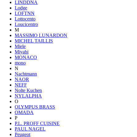
LINDDNA
Lodge
LOFTNN
Lottocento
Loucicentro
M
MASSIMO LUNARDON
MICHEL TAILLIS
Miele
Miyabi
MONACO
mono
N
Nachtmann
NAOR
NEFF
Nolte Kuchen
NYLALPHA
O
OLYMPUS BRASS
OMADA
P
P.L. PROFF CUISINE
PAUL NAGEL
Peugeot