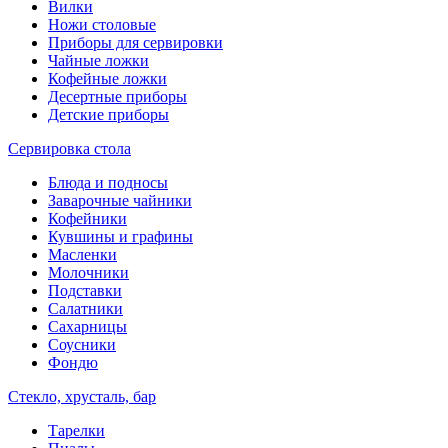
Вилки
Ножи столовые
Приборы для сервировки
Чайные ложки
Кофейные ложки
Десертные приборы
Детские приборы
Сервировка стола
Блюда и подносы
Заварочные чайники
Кофейники
Кувшины и графины
Масленки
Молочники
Подставки
Салатники
Сахарницы
Соусники
Фондю
Стекло, хрусталь, бар
Тарелки