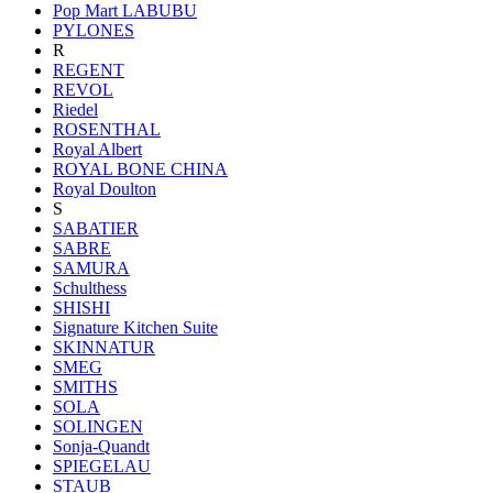
Pop Mart LABUBU
PYLONES
R
REGENT
REVOL
Riedel
ROSENTHAL
Royal Albert
ROYAL BONE CHINA
Royal Doulton
S
SABATIER
SABRE
SAMURA
Schulthess
SHISHI
Signature Kitchen Suite
SKINNATUR
SMEG
SMITHS
SOLA
SOLINGEN
Sonja-Quandt
SPIEGELAU
STAUB