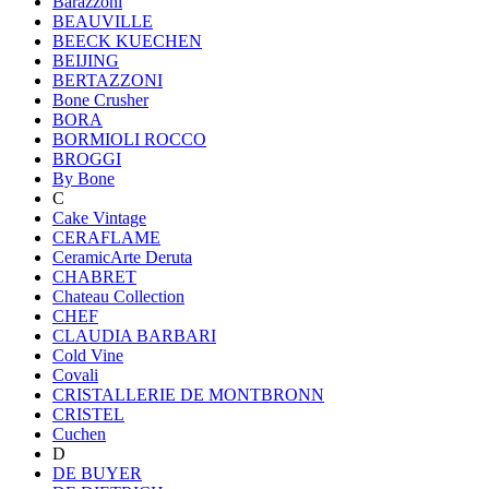
Barazzoni
BEAUVILLE
BEECK KUECHEN
BEIJING
BERTAZZONI
Bone Crusher
BORA
BORMIOLI ROCCO
BROGGI
By Bone
C
Cake Vintage
CERAFLAME
CeramicArte Deruta
CHABRET
Chateau Collection
CHEF
CLAUDIA BARBARI
Cold Vine
Covali
CRISTALLERIE DE MONTBRONN
CRISTEL
Cuchen
D
DE BUYER