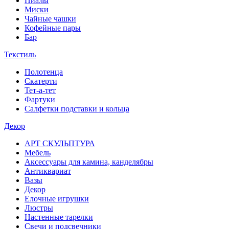
Пиалы
Миски
Чайные чашки
Кофейные пары
Бар
Текстиль
Полотенца
Скатерти
Тет-а-тет
Фартуки
Салфетки подставки и кольца
Декор
АРТ СКУЛЬПТУРА
Мебель
Аксессуары для камина, канделябры
Антиквариат
Вазы
Декор
Елочные игрушки
Люстры
Настенные тарелки
Свечи и подсвечники