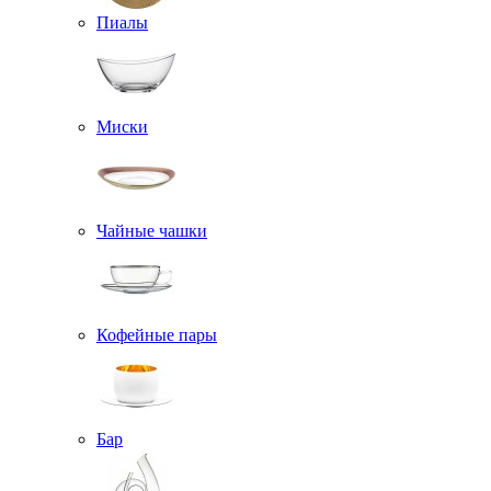
Пиалы
Миски
Чайные чашки
Кофейные пары
Бар