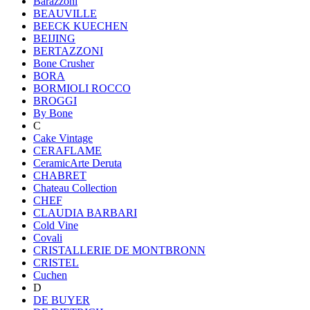
Barazzoni
BEAUVILLE
BEECK KUECHEN
BEIJING
BERTAZZONI
Bone Crusher
BORA
BORMIOLI ROCCO
BROGGI
By Bone
C
Cake Vintage
CERAFLAME
CeramicArte Deruta
CHABRET
Chateau Collection
CHEF
CLAUDIA BARBARI
Cold Vine
Covali
CRISTALLERIE DE MONTBRONN
CRISTEL
Cuchen
D
DE BUYER