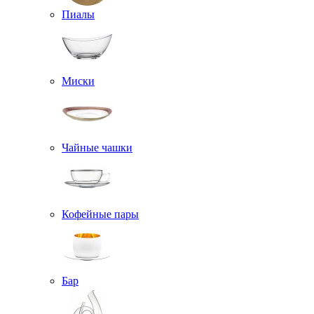
Пиалы
Миски
Чайные чашки
Кофейные пары
Бар