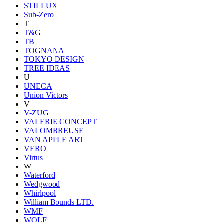
STILLUX
Sub-Zero
T
T&G
TB
TOGNANA
TOKYO DESIGN
TREE IDEAS
U
UNECA
Union Victors
V
V-ZUG
VALERIE CONCEPT
VALOMBREUSE
VAN APPLE ART
VERO
Virtus
W
Waterford
Wedgwood
Whirlpool
William Bounds LTD.
WMF
WOLF