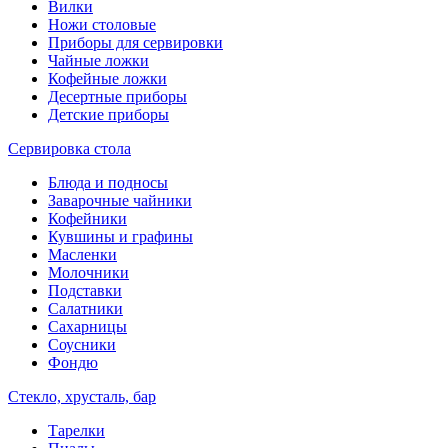
Вилки
Ножи столовые
Приборы для сервировки
Чайные ложки
Кофейные ложки
Десертные приборы
Детские приборы
Сервировка стола
Блюда и подносы
Заварочные чайники
Кофейники
Кувшины и графины
Масленки
Молочники
Подставки
Салатники
Сахарницы
Соусники
Фондю
Стекло, хрусталь, бар
Тарелки