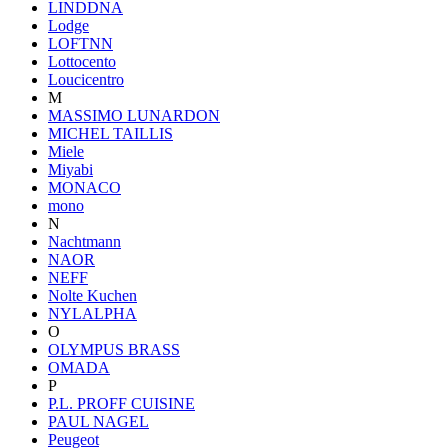
LINDDNA
Lodge
LOFTNN
Lottocento
Loucicentro
M
MASSIMO LUNARDON
MICHEL TAILLIS
Miele
Miyabi
MONACO
mono
N
Nachtmann
NAOR
NEFF
Nolte Kuchen
NYLALPHA
O
OLYMPUS BRASS
OMADA
P
P.L. PROFF CUISINE
PAUL NAGEL
Peugeot