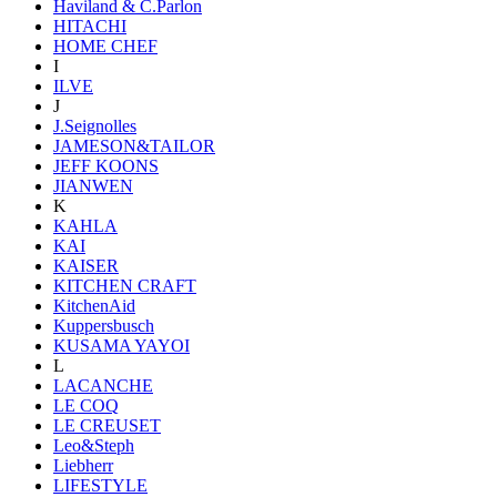
Haviland & C.Parlon
HITACHI
HOME CHEF
I
ILVE
J
J.Seignolles
JAMESON&TAILOR
JEFF KOONS
JIANWEN
K
KAHLA
KAI
KAISER
KITCHEN CRAFT
KitchenAid
Kuppersbusch
KUSAMA YAYOI
L
LACANCHE
LE COQ
LE CREUSET
Leo&Steph
Liebherr
LIFESTYLE