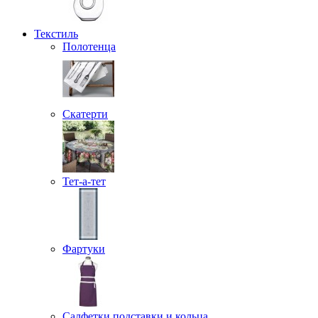
Текстиль
Полотенца
Скатерти
Тет-а-тет
Фартуки
Салфетки подставки и кольца