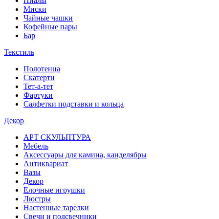
Пиалы
Миски
Чайные чашки
Кофейные пары
Бар
Текстиль
Полотенца
Скатерти
Тет-а-тет
Фартуки
Салфетки подставки и кольца
Декор
АРТ СКУЛЬПТУРА
Мебель
Аксессуары для камина, канделябры
Антиквариат
Вазы
Декор
Елочные игрушки
Люстры
Настенные тарелки
Свечи и подсвечники