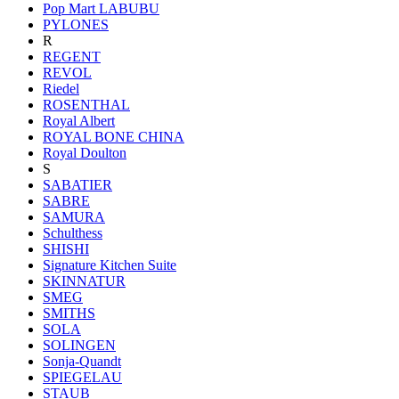
Pop Mart LABUBU
PYLONES
R
REGENT
REVOL
Riedel
ROSENTHAL
Royal Albert
ROYAL BONE CHINA
Royal Doulton
S
SABATIER
SABRE
SAMURA
Schulthess
SHISHI
Signature Kitchen Suite
SKINNATUR
SMEG
SMITHS
SOLA
SOLINGEN
Sonja-Quandt
SPIEGELAU
STAUB