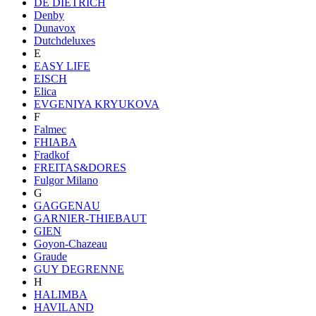
DE DIETRICH
Denby
Dunavox
Dutchdeluxes
E
EASY LIFE
EISCH
Elica
EVGENIYA KRYUKOVA
F
Falmec
FHIABA
Fradkof
FREITAS&DORES
Fulgor Milano
G
GAGGENAU
GARNIER-THIEBAUT
GIEN
Goyon-Chazeau
Graude
GUY DEGRENNE
H
HALIMBA
HAVILAND