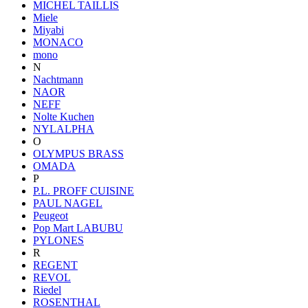
MICHEL TAILLIS
Miele
Miyabi
MONACO
mono
N
Nachtmann
NAOR
NEFF
Nolte Kuchen
NYLALPHA
O
OLYMPUS BRASS
OMADA
P
P.L. PROFF CUISINE
PAUL NAGEL
Peugeot
Pop Mart LABUBU
PYLONES
R
REGENT
REVOL
Riedel
ROSENTHAL