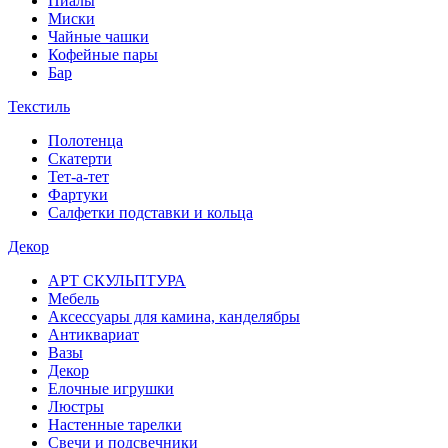
Пиалы
Миски
Чайные чашки
Кофейные пары
Бар
Текстиль
Полотенца
Скатерти
Тет-а-тет
Фартуки
Салфетки подставки и кольца
Декор
АРТ СКУЛЬПТУРА
Мебель
Аксессуары для камина, канделябры
Антиквариат
Вазы
Декор
Елочные игрушки
Люстры
Настенные тарелки
Свечи и подсвечники