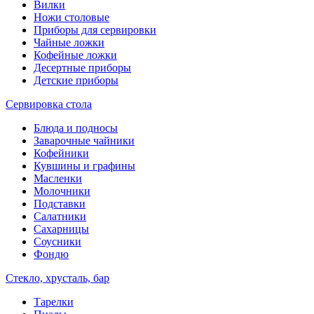
Вилки
Ножи столовые
Приборы для сервировки
Чайные ложки
Кофейные ложки
Десертные приборы
Детские приборы
Сервировка стола
Блюда и подносы
Заварочные чайники
Кофейники
Кувшины и графины
Масленки
Молочники
Подставки
Салатники
Сахарницы
Соусники
Фондю
Стекло, хрусталь, бар
Тарелки