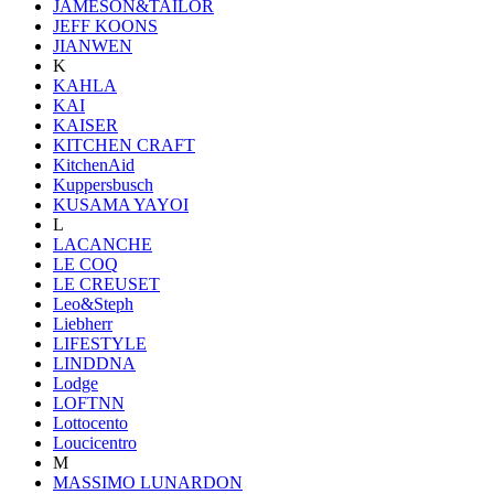
JAMESON&TAILOR
JEFF KOONS
JIANWEN
K
KAHLA
KAI
KAISER
KITCHEN CRAFT
KitchenAid
Kuppersbusch
KUSAMA YAYOI
L
LACANCHE
LE COQ
LE CREUSET
Leo&Steph
Liebherr
LIFESTYLE
LINDDNA
Lodge
LOFTNN
Lottocento
Loucicentro
M
MASSIMO LUNARDON