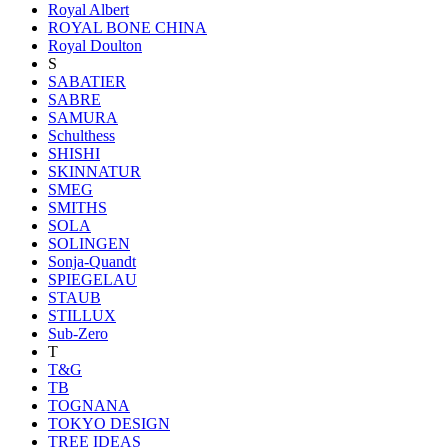
Royal Albert
ROYAL BONE CHINA
Royal Doulton
S
SABATIER
SABRE
SAMURA
Schulthess
SHISHI
SKINNATUR
SMEG
SMITHS
SOLA
SOLINGEN
Sonja-Quandt
SPIEGELAU
STAUB
STILLUX
Sub-Zero
T
T&G
TB
TOGNANA
TOKYO DESIGN
TREE IDEAS