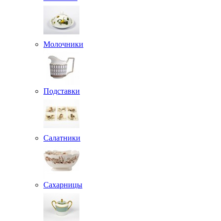
Молочники
Подставки
Салатники
Сахарницы