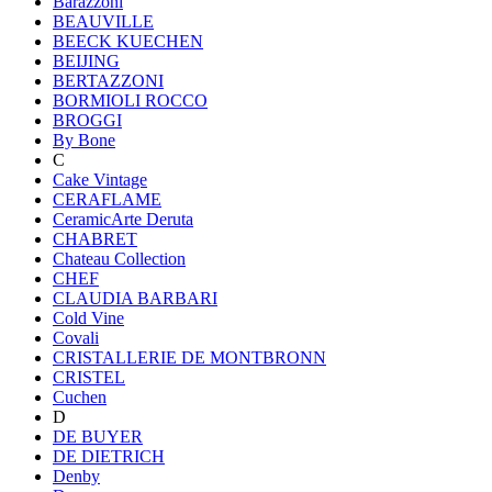
Barazzoni
BEAUVILLE
BEECK KUECHEN
BEIJING
BERTAZZONI
BORMIOLI ROCCO
BROGGI
By Bone
C
Cake Vintage
CERAFLAME
CeramicArte Deruta
CHABRET
Chateau Collection
CHEF
CLAUDIA BARBARI
Cold Vine
Covali
CRISTALLERIE DE MONTBRONN
CRISTEL
Cuchen
D
DE BUYER
DE DIETRICH
Denby