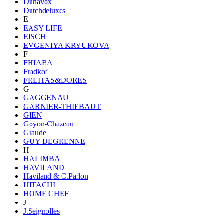
Dunavox
Dutchdeluxes
E
EASY LIFE
EISCH
EVGENIYA KRYUKOVA
F
FHIABA
Fradkof
FREITAS&DORES
G
GAGGENAU
GARNIER-THIEBAUT
GIEN
Goyon-Chazeau
Graude
GUY DEGRENNE
H
HALIMBA
HAVILAND
Haviland & C.Parlon
HITACHI
HOME CHEF
J
J.Seignolles