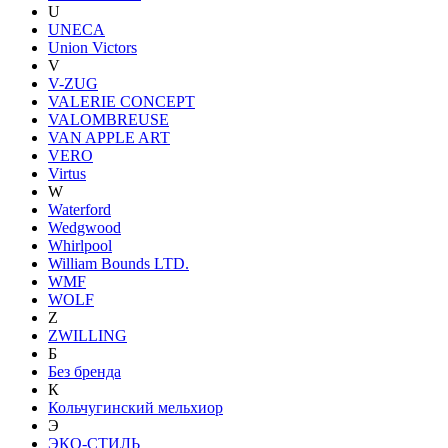
U
UNECA
Union Victors
V
V-ZUG
VALERIE CONCEPT
VALOMBREUSE
VAN APPLE ART
VERO
Virtus
W
Waterford
Wedgwood
Whirlpool
William Bounds LTD.
WMF
WOLF
Z
ZWILLING
Б
Без бренда
К
Кольчугинский мельхиор
Э
ЭКО-СТИЛЬ