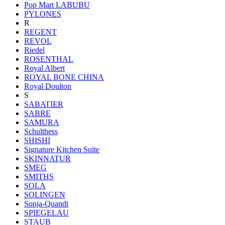
Pop Mart LABUBU
PYLONES
R
REGENT
REVOL
Riedel
ROSENTHAL
Royal Albert
ROYAL BONE CHINA
Royal Doulton
S
SABATIER
SABRE
SAMURA
Schulthess
SHISHI
Signature Kitchen Suite
SKINNATUR
SMEG
SMITHS
SOLA
SOLINGEN
Sonja-Quandt
SPIEGELAU
STAUB