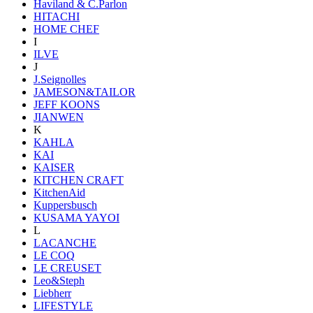
Haviland & C.Parlon
HITACHI
HOME CHEF
I
ILVE
J
J.Seignolles
JAMESON&TAILOR
JEFF KOONS
JIANWEN
K
KAHLA
KAI
KAISER
KITCHEN CRAFT
KitchenAid
Kuppersbusch
KUSAMA YAYOI
L
LACANCHE
LE COQ
LE CREUSET
Leo&Steph
Liebherr
LIFESTYLE