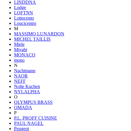
LINDDNA
Lodge
LOFTNN
Lottocento
Loucicentro
M
MASSIMO LUNARDON
MICHEL TAILLIS
Miele
Miyabi
MONACO
mono
N
Nachtmann
NAOR
NEFF
Nolte Kuchen
NYLALPHA
O
OLYMPUS BRASS
OMADA
P
P.L. PROFF CUISINE
PAUL NAGEL
Peugeot