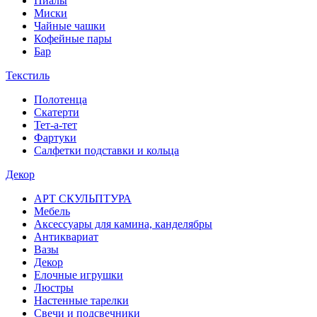
Пиалы
Миски
Чайные чашки
Кофейные пары
Бар
Текстиль
Полотенца
Скатерти
Тет-а-тет
Фартуки
Салфетки подставки и кольца
Декор
АРТ СКУЛЬПТУРА
Мебель
Аксессуары для камина, канделябры
Антиквариат
Вазы
Декор
Елочные игрушки
Люстры
Настенные тарелки
Свечи и подсвечники