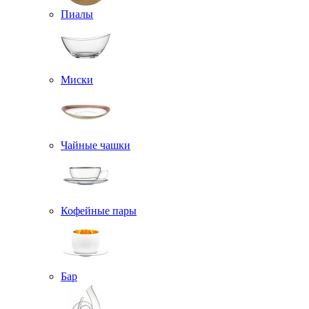
Пиалы
Миски
Чайные чашки
Кофейные пары
Бар