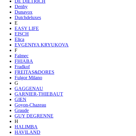
DE DIETRICH
Denby
Dunavox
Dutchdeluxes
E
EASY LIFE
EISCH
Elica
EVGENIYA KRYUKOVA
F
Falmec
FHIABA
Fradkof
FREITAS&DORES
Fulgor Milano
G
GAGGENAU
GARNIER-THIEBAUT
GIEN
Goyon-Chazeau
Graude
GUY DEGRENNE
H
HALIMBA
HAVILAND