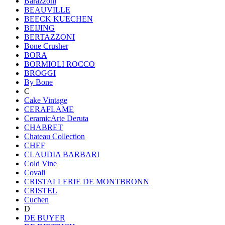
Barazzoni
BEAUVILLE
BEECK KUECHEN
BEIJING
BERTAZZONI
Bone Crusher
BORA
BORMIOLI ROCCO
BROGGI
By Bone
C
Cake Vintage
CERAFLAME
CeramicArte Deruta
CHABRET
Chateau Collection
CHEF
CLAUDIA BARBARI
Cold Vine
Covali
CRISTALLERIE DE MONTBRONN
CRISTEL
Cuchen
D
DE BUYER