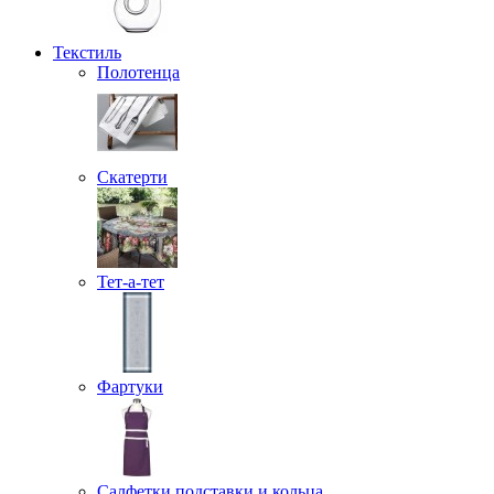
Текстиль
Полотенца
Скатерти
Тет-а-тет
Фартуки
Салфетки подставки и кольца