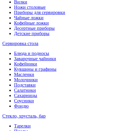
Вилки
Ножи столовые
Приборы для сервировки
Чайные ложки
Кофейные ложки
Десертные приборы
Детские приборы
Сервировка стола
Блюда и подносы
Заварочные чайники
Кофейники
Кувшины и графины
Масленки
Молочники
Подставки
Салатники
Сахарницы
Соусники
Фондю
Стекло, хрусталь, бар
Тарелки