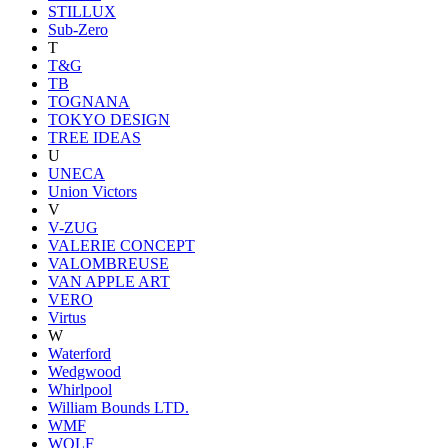
STILLUX
Sub-Zero
T
T&G
TB
TOGNANA
TOKYO DESIGN
TREE IDEAS
U
UNECA
Union Victors
V
V-ZUG
VALERIE CONCEPT
VALOMBREUSE
VAN APPLE ART
VERO
Virtus
W
Waterford
Wedgwood
Whirlpool
William Bounds LTD.
WMF
WOLF