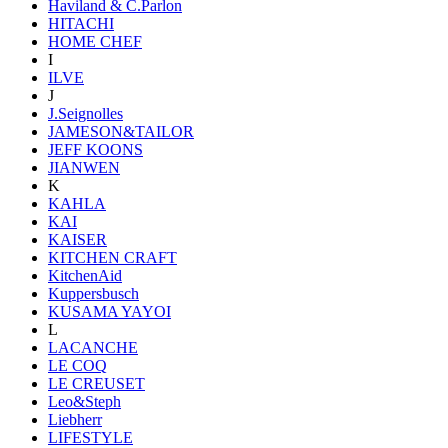
Haviland & C.Parlon
HITACHI
HOME CHEF
I
ILVE
J
J.Seignolles
JAMESON&TAILOR
JEFF KOONS
JIANWEN
K
KAHLA
KAI
KAISER
KITCHEN CRAFT
KitchenAid
Kuppersbusch
KUSAMA YAYOI
L
LACANCHE
LE COQ
LE CREUSET
Leo&Steph
Liebherr
LIFESTYLE