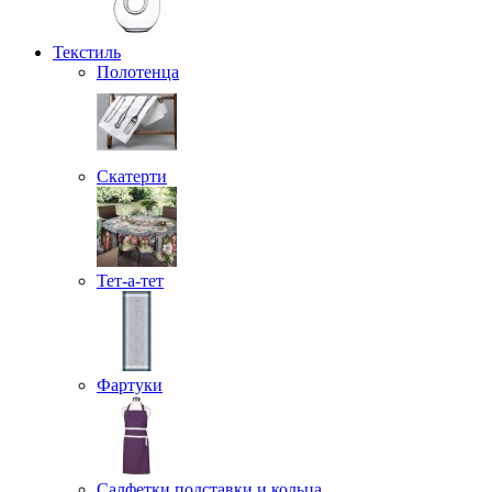
Текстиль
Полотенца
Скатерти
Тет-а-тет
Фартуки
Салфетки подставки и кольца