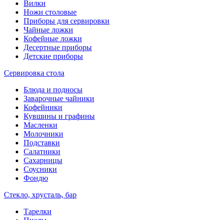
Вилки
Ножи столовые
Приборы для сервировки
Чайные ложки
Кофейные ложки
Десертные приборы
Детские приборы
Сервировка стола
Блюда и подносы
Заварочные чайники
Кофейники
Кувшины и графины
Масленки
Молочники
Подставки
Салатники
Сахарницы
Соусники
Фондю
Стекло, хрусталь, бар
Тарелки