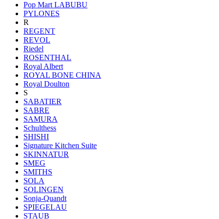
Pop Mart LABUBU
PYLONES
R
REGENT
REVOL
Riedel
ROSENTHAL
Royal Albert
ROYAL BONE CHINA
Royal Doulton
S
SABATIER
SABRE
SAMURA
Schulthess
SHISHI
Signature Kitchen Suite
SKINNATUR
SMEG
SMITHS
SOLA
SOLINGEN
Sonja-Quandt
SPIEGELAU
STAUB