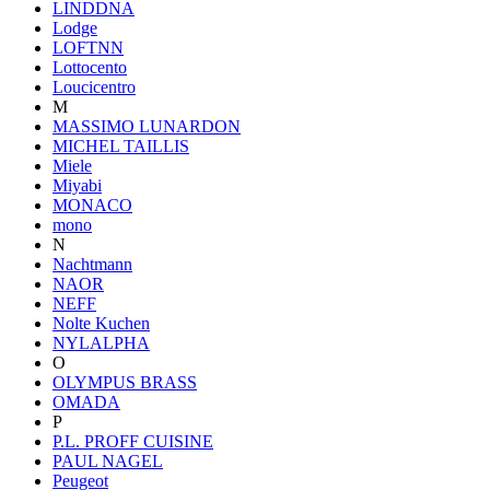
LINDDNA
Lodge
LOFTNN
Lottocento
Loucicentro
M
MASSIMO LUNARDON
MICHEL TAILLIS
Miele
Miyabi
MONACO
mono
N
Nachtmann
NAOR
NEFF
Nolte Kuchen
NYLALPHA
O
OLYMPUS BRASS
OMADA
P
P.L. PROFF CUISINE
PAUL NAGEL
Peugeot