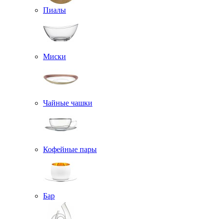
Пиалы
Миски
Чайные чашки
Кофейные пары
Бар