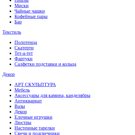
Пиалы
Миски
Чайные чашки
Кофейные пары
Бар
Текстиль
Полотенца
Скатерти
Тет-а-тет
Фартуки
Салфетки подставки и кольца
Декор
АРТ СКУЛЬПТУРА
Мебель
Аксессуары для камина, канделябры
Антиквариат
Вазы
Декор
Елочные игрушки
Люстры
Настенные тарелки
Свечи и подсвечники