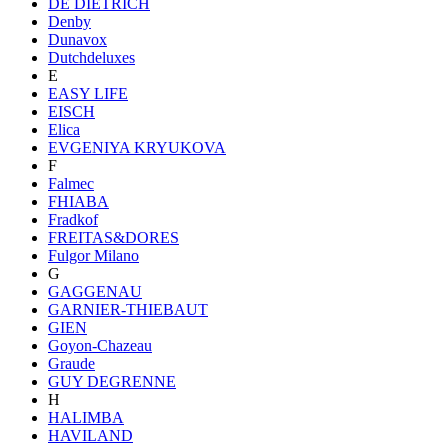
DE DIETRICH
Denby
Dunavox
Dutchdeluxes
E
EASY LIFE
EISCH
Elica
EVGENIYA KRYUKOVA
F
Falmec
FHIABA
Fradkof
FREITAS&DORES
Fulgor Milano
G
GAGGENAU
GARNIER-THIEBAUT
GIEN
Goyon-Chazeau
Graude
GUY DEGRENNE
H
HALIMBA
HAVILAND