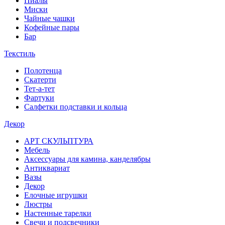
Пиалы
Миски
Чайные чашки
Кофейные пары
Бар
Текстиль
Полотенца
Скатерти
Тет-а-тет
Фартуки
Салфетки подставки и кольца
Декор
АРТ СКУЛЬПТУРА
Мебель
Аксессуары для камина, канделябры
Антиквариат
Вазы
Декор
Елочные игрушки
Люстры
Настенные тарелки
Свечи и подсвечники