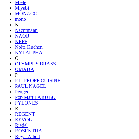
Miele
Miyabi
MONACO
mono
N
Nachtmann
NAOR
NEFF
Nolte Kuchen
NYLALPHA
O
OLYMPUS BRASS
OMADA
P
P.L. PROFF CUISINE
PAUL NAGEL
Peugeot
Pop Mart LABUBU
PYLONES
R
REGENT
REVOL
Riedel
ROSENTHAL
Royal Albert