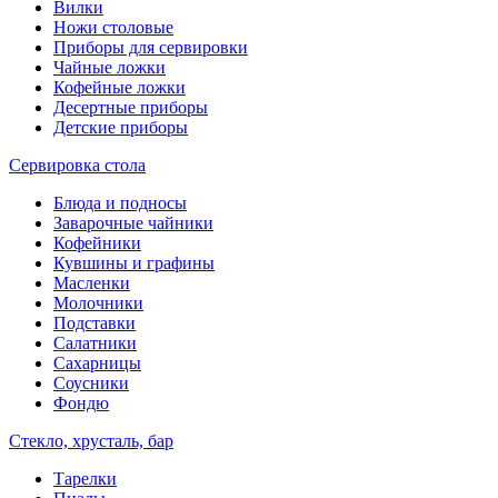
Вилки
Ножи столовые
Приборы для сервировки
Чайные ложки
Кофейные ложки
Десертные приборы
Детские приборы
Сервировка стола
Блюда и подносы
Заварочные чайники
Кофейники
Кувшины и графины
Масленки
Молочники
Подставки
Салатники
Сахарницы
Соусники
Фондю
Стекло, хрусталь, бар
Тарелки