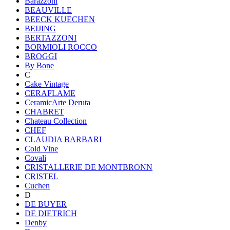
Barazzoni
BEAUVILLE
BEECK KUECHEN
BEIJING
BERTAZZONI
BORMIOLI ROCCO
BROGGI
By Bone
C
Cake Vintage
CERAFLAME
CeramicArte Deruta
CHABRET
Chateau Collection
CHEF
CLAUDIA BARBARI
Cold Vine
Covali
CRISTALLERIE DE MONTBRONN
CRISTEL
Cuchen
D
DE BUYER
DE DIETRICH
Denby