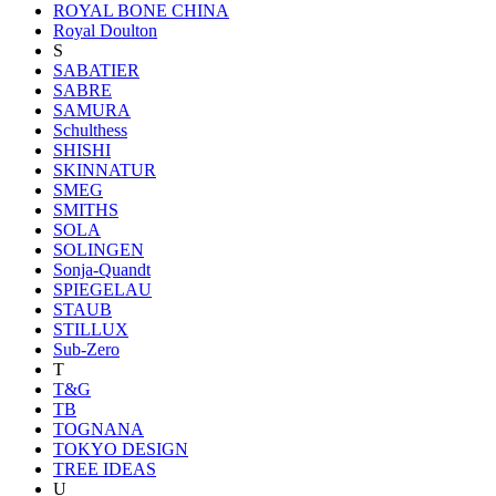
ROYAL BONE CHINA
Royal Doulton
S
SABATIER
SABRE
SAMURA
Schulthess
SHISHI
SKINNATUR
SMEG
SMITHS
SOLA
SOLINGEN
Sonja-Quandt
SPIEGELAU
STAUB
STILLUX
Sub-Zero
T
T&G
TB
TOGNANA
TOKYO DESIGN
TREE IDEAS
U