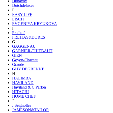
Dunavox
Dutchdeluxes
E
EASY LIFE
EISCH
EVGENIYA KRYUKOVA
F
Fradkof
FREITAS&DORES
G
GAGGENAU
GARNIER-THIEBAUT
GIEN
Goyon-Chazeau
Graude
GUY DEGRENNE
H
HALIMBA
HAVILAND
Haviland & C.Parlon
HITACHI
HOME CHEF
J
J.Seignolles
JAMESON&TAILOR