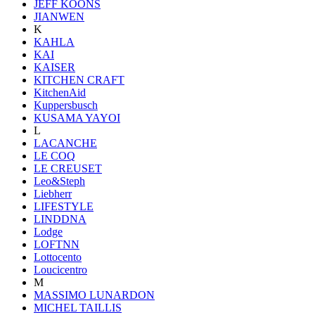
JEFF KOONS
JIANWEN
K
KAHLA
KAI
KAISER
KITCHEN CRAFT
KitchenAid
Kuppersbusch
KUSAMA YAYOI
L
LACANCHE
LE COQ
LE CREUSET
Leo&Steph
Liebherr
LIFESTYLE
LINDDNA
Lodge
LOFTNN
Lottocento
Loucicentro
M
MASSIMO LUNARDON
MICHEL TAILLIS