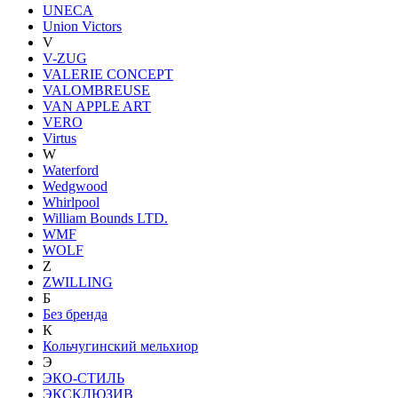
UNECA
Union Victors
V
V-ZUG
VALERIE CONCEPT
VALOMBREUSE
VAN APPLE ART
VERO
Virtus
W
Waterford
Wedgwood
Whirlpool
William Bounds LTD.
WMF
WOLF
Z
ZWILLING
Б
Без бренда
К
Кольчугинский мельхиор
Э
ЭКО-СТИЛЬ
ЭКСКЛЮЗИВ