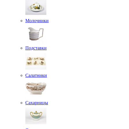
Молочники
Подставки
Салатники
Сахарницы