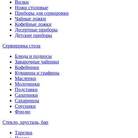
Вилки
Ножи столовые
Приборы для сервировки
Чайные ложки
Кофейные ложки
Десертные приборы
Детские приборы
Сервировка стола
Блюда и подносы
Заварочные чайники
Кофейники
Кувшины и графины
Масленки
Молочники
Подставки
Салатники
Сахарницы
Соусники
Фондю
Стекло, хрусталь, бар
Тарелки