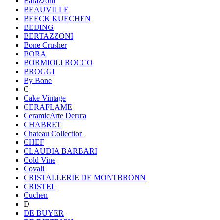
Barazzoni
BEAUVILLE
BEECK KUECHEN
BEIJING
BERTAZZONI
Bone Crusher
BORA
BORMIOLI ROCCO
BROGGI
By Bone
C
Cake Vintage
CERAFLAME
CeramicArte Deruta
CHABRET
Chateau Collection
CHEF
CLAUDIA BARBARI
Cold Vine
Covali
CRISTALLERIE DE MONTBRONN
CRISTEL
Cuchen
D
DE BUYER