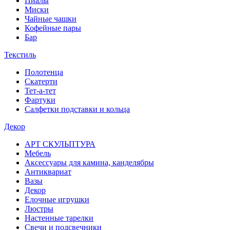
Пиалы
Миски
Чайные чашки
Кофейные пары
Бар
Текстиль
Полотенца
Скатерти
Тет-а-тет
Фартуки
Салфетки подставки и кольца
Декор
АРТ СКУЛЬПТУРА
Мебель
Аксессуары для камина, канделябры
Антиквариат
Вазы
Декор
Елочные игрушки
Люстры
Настенные тарелки
Свечи и подсвечники