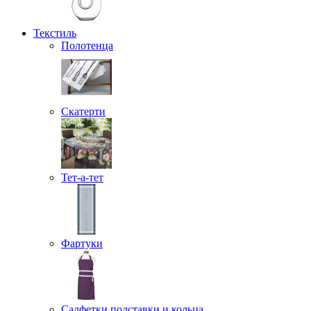
Текстиль
Полотенца
Скатерти
Тет-а-тет
Фартуки
Салфетки подставки и кольца