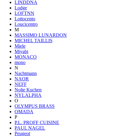
LINDDNA
Lodge
LOFTNN
Lottocento
Loucicentro
M
MASSIMO LUNARDON
MICHEL TAILLIS
Miele
Miyabi
MONACO
mono
N
Nachtmann
NAOR
NEFF
Nolte Kuchen
NYLALPHA
O
OLYMPUS BRASS
OMADA
P
P.L. PROFF CUISINE
PAUL NAGEL
Peugeot