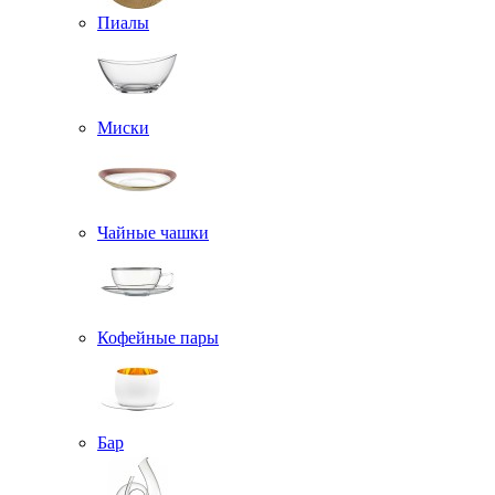
Пиалы
Миски
Чайные чашки
Кофейные пары
Бар