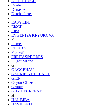
DE DIETRICH
Denby
Dunavox
Dutchdeluxes
E
EASY LIFE
EISCH
Elica
EVGENIYA KRYUKOVA
F
Falmec
FHIABA
Fradkof
FREITAS&DORES
Fulgor Milano
G
GAGGENAU
GARNIER-THIEBAUT
GIEN
Goyon-Chazeau
Graude
GUY DEGRENNE
H
HALIMBA
HAVILAND