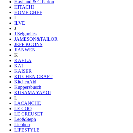
Haviland & C.Parlon
HITACHI
HOME CHEF
I
ILVE
J
J.Seignolles
JAMESON&TAILOR
JEFF KOONS
JIANWEN
K
KAHLA
KAI
KAISER
KITCHEN CRAFT
KitchenAid
Kuppersbusch
KUSAMA YAYOI
L
LACANCHE
LE COQ
LE CREUSET
Leo&Steph
Liebherr
LIFESTYLE