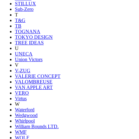
STILLUX
Sub-Zero
T
T&G
TB
TOGNANA
TOKYO DESIGN
TREE IDEAS
U
UNECA
Union Victors
V
V-ZUG
VALERIE CONCEPT
VALOMBREUSE
VAN APPLE ART
VERO
Virtus
W
Waterford
Wedgwood
Whirlpool
William Bounds LTD.
WMF
WOLF