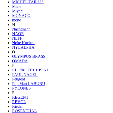
MICHEL TAILLIS
Miele
Miyabi
MONACO
mono
N
Nachtmann
NAOR
NEFF
Nolte Kuchen
NYLALPHA
O
OLYMPUS BRASS
OMADA
P
P.L. PROFF CUISINE
PAUL NAGEL
Peugeot
Pop Mart LABUBU
PYLONES
R
REGENT
REVOL
Riedel
ROSENTHAL