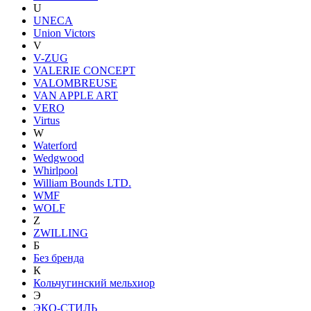
U
UNECA
Union Victors
V
V-ZUG
VALERIE CONCEPT
VALOMBREUSE
VAN APPLE ART
VERO
Virtus
W
Waterford
Wedgwood
Whirlpool
William Bounds LTD.
WMF
WOLF
Z
ZWILLING
Б
Без бренда
К
Кольчугинский мельхиор
Э
ЭКО-СТИЛЬ