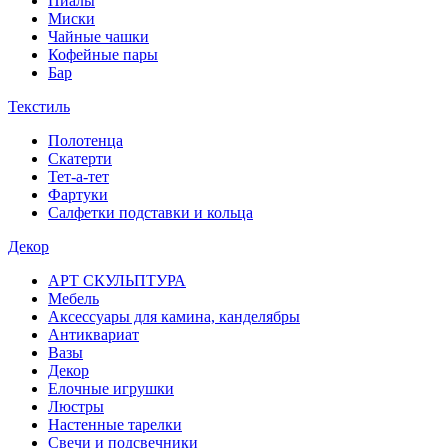
Пиалы
Миски
Чайные чашки
Кофейные пары
Бар
Текстиль
Полотенца
Скатерти
Тет-а-тет
Фартуки
Салфетки подставки и кольца
Декор
АРТ СКУЛЬПТУРА
Мебель
Аксессуары для камина, канделябры
Антиквариат
Вазы
Декор
Елочные игрушки
Люстры
Настенные тарелки
Свечи и подсвечники