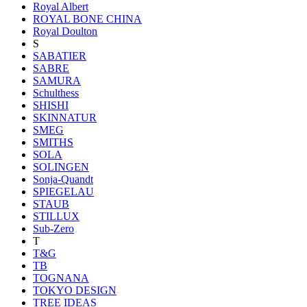
Royal Albert
ROYAL BONE CHINA
Royal Doulton
S
SABATIER
SABRE
SAMURA
Schulthess
SHISHI
SKINNATUR
SMEG
SMITHS
SOLA
SOLINGEN
Sonja-Quandt
SPIEGELAU
STAUB
STILLUX
Sub-Zero
T
T&G
TB
TOGNANA
TOKYO DESIGN
TREE IDEAS