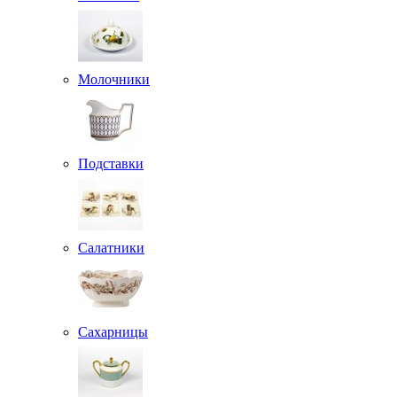
Молочники
Подставки
Салатники
Сахарницы