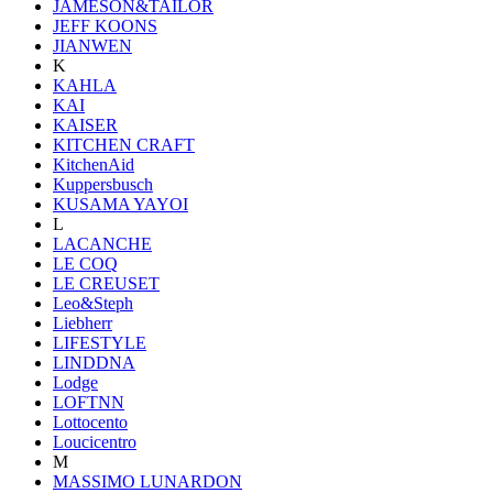
JAMESON&TAILOR
JEFF KOONS
JIANWEN
K
KAHLA
KAI
KAISER
KITCHEN CRAFT
KitchenAid
Kuppersbusch
KUSAMA YAYOI
L
LACANCHE
LE COQ
LE CREUSET
Leo&Steph
Liebherr
LIFESTYLE
LINDDNA
Lodge
LOFTNN
Lottocento
Loucicentro
M
MASSIMO LUNARDON