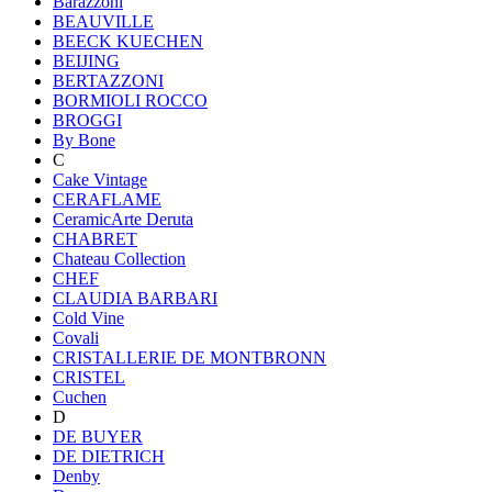
Barazzoni
BEAUVILLE
BEECK KUECHEN
BEIJING
BERTAZZONI
BORMIOLI ROCCO
BROGGI
By Bone
C
Cake Vintage
CERAFLAME
CeramicArte Deruta
CHABRET
Chateau Collection
CHEF
CLAUDIA BARBARI
Cold Vine
Covali
CRISTALLERIE DE MONTBRONN
CRISTEL
Cuchen
D
DE BUYER
DE DIETRICH
Denby