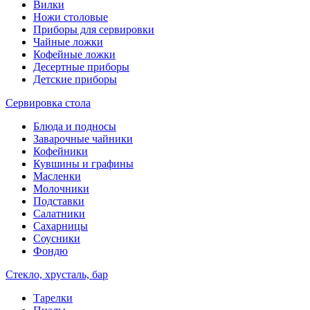
Вилки
Ножи столовые
Приборы для сервировки
Чайные ложки
Кофейные ложки
Десертные приборы
Детские приборы
Сервировка стола
Блюда и подносы
Заварочные чайники
Кофейники
Кувшины и графины
Масленки
Молочники
Подставки
Салатники
Сахарницы
Соусники
Фондю
Стекло, хрусталь, бар
Тарелки