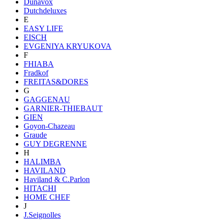
Dunavox
Dutchdeluxes
E
EASY LIFE
EISCH
EVGENIYA KRYUKOVA
F
FHIABA
Fradkof
FREITAS&DORES
G
GAGGENAU
GARNIER-THIEBAUT
GIEN
Goyon-Chazeau
Graude
GUY DEGRENNE
H
HALIMBA
HAVILAND
Haviland & C.Parlon
HITACHI
HOME CHEF
J
J.Seignolles