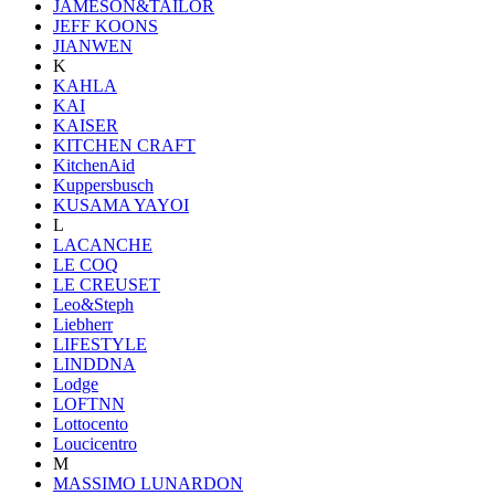
JAMESON&TAILOR
JEFF KOONS
JIANWEN
K
KAHLA
KAI
KAISER
KITCHEN CRAFT
KitchenAid
Kuppersbusch
KUSAMA YAYOI
L
LACANCHE
LE COQ
LE CREUSET
Leo&Steph
Liebherr
LIFESTYLE
LINDDNA
Lodge
LOFTNN
Lottocento
Loucicentro
M
MASSIMO LUNARDON