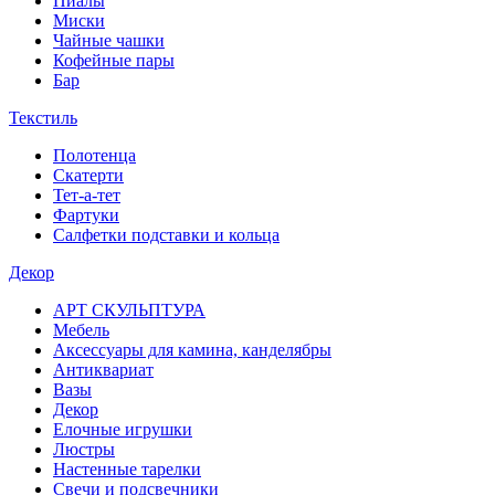
Пиалы
Миски
Чайные чашки
Кофейные пары
Бар
Текстиль
Полотенца
Скатерти
Тет-а-тет
Фартуки
Салфетки подставки и кольца
Декор
АРТ СКУЛЬПТУРА
Мебель
Аксессуары для камина, канделябры
Антиквариат
Вазы
Декор
Елочные игрушки
Люстры
Настенные тарелки
Свечи и подсвечники