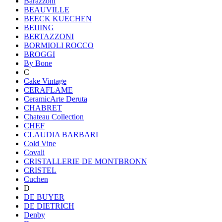
Barazzoni
BEAUVILLE
BEECK KUECHEN
BEIJING
BERTAZZONI
BORMIOLI ROCCO
BROGGI
By Bone
C
Cake Vintage
CERAFLAME
CeramicArte Deruta
CHABRET
Chateau Collection
CHEF
CLAUDIA BARBARI
Cold Vine
Covali
CRISTALLERIE DE MONTBRONN
CRISTEL
Cuchen
D
DE BUYER
DE DIETRICH
Denby