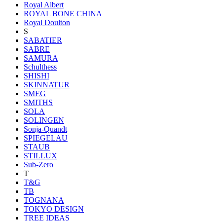
Royal Albert
ROYAL BONE CHINA
Royal Doulton
S
SABATIER
SABRE
SAMURA
Schulthess
SHISHI
SKINNATUR
SMEG
SMITHS
SOLA
SOLINGEN
Sonja-Quandt
SPIEGELAU
STAUB
STILLUX
Sub-Zero
T
T&G
TB
TOGNANA
TOKYO DESIGN
TREE IDEAS