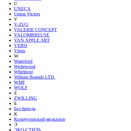
U
UNECA
Union Victors
V
V-ZUG
VALERIE CONCEPT
VALOMBREUSE
VAN APPLE ART
VERO
Virtus
W
Waterford
Wedgwood
Whirlpool
William Bounds LTD.
WMF
WOLF
Z
ZWILLING
Б
Без бренда
К
Кольчугинский мельхиор
Э
ЭКО-СТИЛЬ