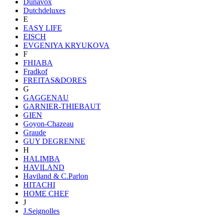
Dunavox
Dutchdeluxes
E
EASY LIFE
EISCH
EVGENIYA KRYUKOVA
F
FHIABA
Fradkof
FREITAS&DORES
G
GAGGENAU
GARNIER-THIEBAUT
GIEN
Goyon-Chazeau
Graude
GUY DEGRENNE
H
HALIMBA
HAVILAND
Haviland & C.Parlon
HITACHI
HOME CHEF
J
J.Seignolles