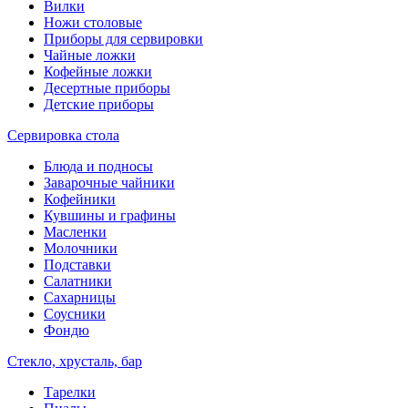
Вилки
Ножи столовые
Приборы для сервировки
Чайные ложки
Кофейные ложки
Десертные приборы
Детские приборы
Сервировка стола
Блюда и подносы
Заварочные чайники
Кофейники
Кувшины и графины
Масленки
Молочники
Подставки
Салатники
Сахарницы
Соусники
Фондю
Стекло, хрусталь, бар
Тарелки