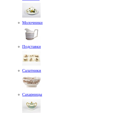
Молочники
Подставки
Салатники
Сахарницы