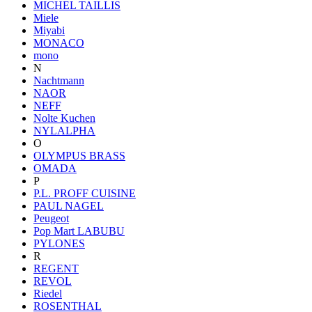
MICHEL TAILLIS
Miele
Miyabi
MONACO
mono
N
Nachtmann
NAOR
NEFF
Nolte Kuchen
NYLALPHA
O
OLYMPUS BRASS
OMADA
P
P.L. PROFF CUISINE
PAUL NAGEL
Peugeot
Pop Mart LABUBU
PYLONES
R
REGENT
REVOL
Riedel
ROSENTHAL