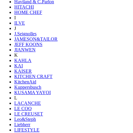
Haviland & C.Parlon
HITACHI
HOME CHEF
I
ILVE
J
J.Seignolles
JAMESON&TAILOR
JEFF KOONS
JIANWEN
K
KAHLA
KAI
KAISER
KITCHEN CRAFT
KitchenAid
Kuppersbusch
KUSAMA YAYOI
L
LACANCHE
LE COQ
LE CREUSET
Leo&Steph
Liebherr
LIFESTYLE