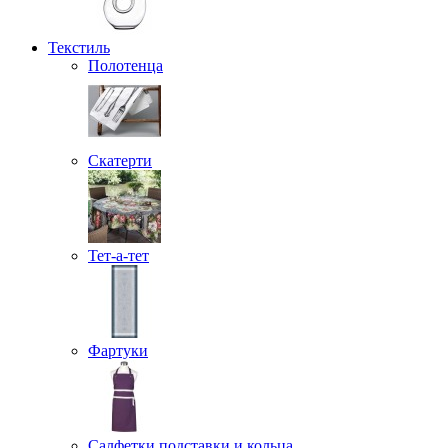
Текстиль
Полотенца
Скатерти
Тет-а-тет
Фартуки
Салфетки подставки и кольца