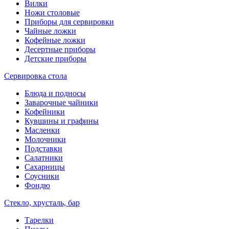
Вилки
Ножи столовые
Приборы для сервировки
Чайные ложки
Кофейные ложки
Десертные приборы
Детские приборы
Сервировка стола
Блюда и подносы
Заварочные чайники
Кофейники
Кувшины и графины
Масленки
Молочники
Подставки
Салатники
Сахарницы
Соусники
Фондю
Стекло, хрусталь, бар
Тарелки