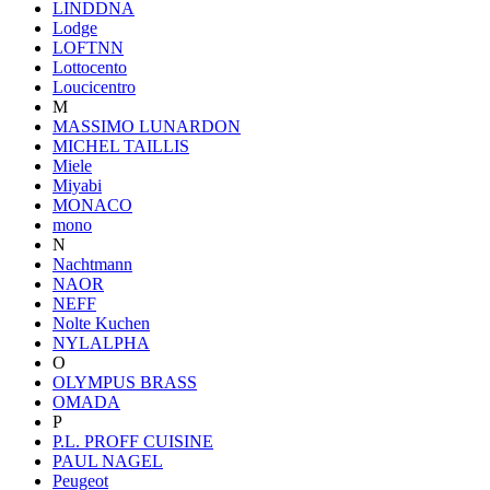
LINDDNA
Lodge
LOFTNN
Lottocento
Loucicentro
M
MASSIMO LUNARDON
MICHEL TAILLIS
Miele
Miyabi
MONACO
mono
N
Nachtmann
NAOR
NEFF
Nolte Kuchen
NYLALPHA
O
OLYMPUS BRASS
OMADA
P
P.L. PROFF CUISINE
PAUL NAGEL
Peugeot