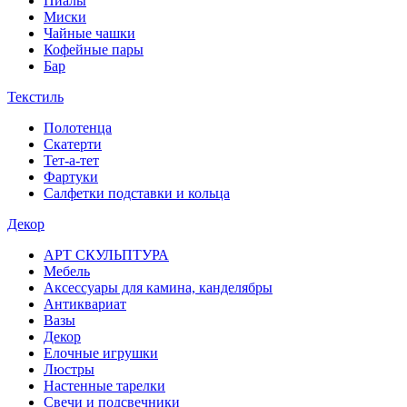
Пиалы
Миски
Чайные чашки
Кофейные пары
Бар
Текстиль
Полотенца
Скатерти
Тет-а-тет
Фартуки
Салфетки подставки и кольца
Декор
АРТ СКУЛЬПТУРА
Мебель
Аксессуары для камина, канделябры
Антиквариат
Вазы
Декор
Елочные игрушки
Люстры
Настенные тарелки
Свечи и подсвечники