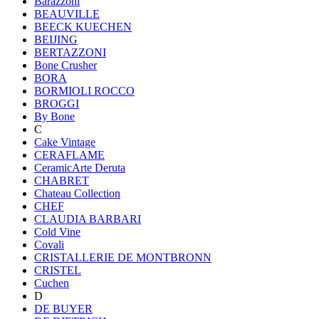
Barazzoni
BEAUVILLE
BEECK KUECHEN
BEIJING
BERTAZZONI
Bone Crusher
BORA
BORMIOLI ROCCO
BROGGI
By Bone
C
Cake Vintage
CERAFLAME
CeramicArte Deruta
CHABRET
Chateau Collection
CHEF
CLAUDIA BARBARI
Cold Vine
Covali
CRISTALLERIE DE MONTBRONN
CRISTEL
Cuchen
D
DE BUYER