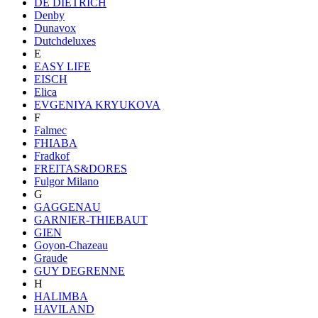
DE DIETRICH
Denby
Dunavox
Dutchdeluxes
E
EASY LIFE
EISCH
Elica
EVGENIYA KRYUKOVA
F
Falmec
FHIABA
Fradkof
FREITAS&DORES
Fulgor Milano
G
GAGGENAU
GARNIER-THIEBAUT
GIEN
Goyon-Chazeau
Graude
GUY DEGRENNE
H
HALIMBA
HAVILAND