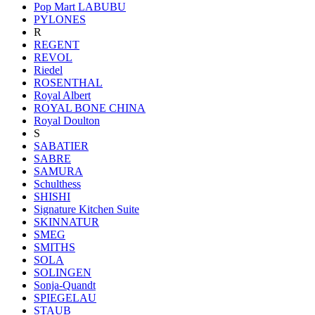
Pop Mart LABUBU
PYLONES
R
REGENT
REVOL
Riedel
ROSENTHAL
Royal Albert
ROYAL BONE CHINA
Royal Doulton
S
SABATIER
SABRE
SAMURA
Schulthess
SHISHI
Signature Kitchen Suite
SKINNATUR
SMEG
SMITHS
SOLA
SOLINGEN
Sonja-Quandt
SPIEGELAU
STAUB