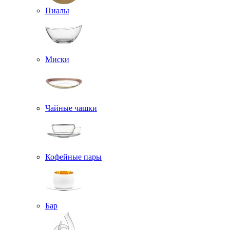
Пиалы
Миски
Чайные чашки
Кофейные пары
Бар