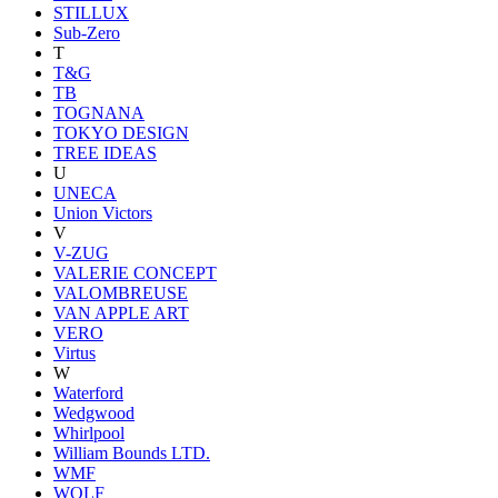
STILLUX
Sub-Zero
T
T&G
TB
TOGNANA
TOKYO DESIGN
TREE IDEAS
U
UNECA
Union Victors
V
V-ZUG
VALERIE CONCEPT
VALOMBREUSE
VAN APPLE ART
VERO
Virtus
W
Waterford
Wedgwood
Whirlpool
William Bounds LTD.
WMF
WOLF