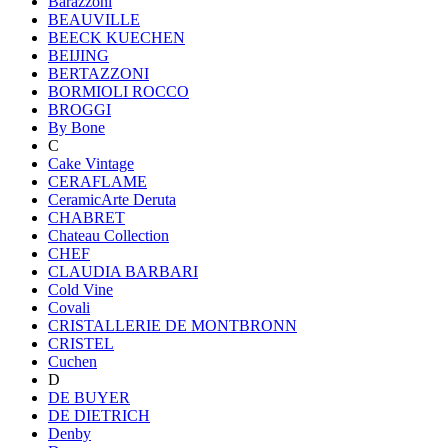
Barazzoni
BEAUVILLE
BEECK KUECHEN
BEIJING
BERTAZZONI
BORMIOLI ROCCO
BROGGI
By Bone
C
Cake Vintage
CERAFLAME
CeramicArte Deruta
CHABRET
Chateau Collection
CHEF
CLAUDIA BARBARI
Cold Vine
Covali
CRISTALLERIE DE MONTBRONN
CRISTEL
Cuchen
D
DE BUYER
DE DIETRICH
Denby