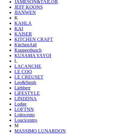
JAMESON&TAILOR
JEFF KOONS
JIANWEN
K
KAHLA
KAI
KAISER
KITCHEN CRAFT
KitchenAid
Kuppersbusch
KUSAMA YAYOI
L
LACANCHE
LE COQ
LE CREUSET
Leo&Steph
Liebherr
LIFESTYLE
LINDDNA
Lodge
LOFTNN
Lottocento
Loucicentro
M
MASSIMO LUNARDON