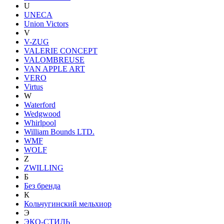
U
UNECA
Union Victors
V
V-ZUG
VALERIE CONCEPT
VALOMBREUSE
VAN APPLE ART
VERO
Virtus
W
Waterford
Wedgwood
Whirlpool
William Bounds LTD.
WMF
WOLF
Z
ZWILLING
Б
Без бренда
К
Кольчугинский мельхиор
Э
ЭКО-СТИЛЬ