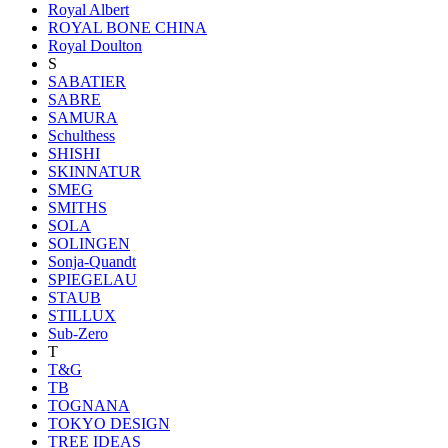
Royal Albert
ROYAL BONE CHINA
Royal Doulton
S
SABATIER
SABRE
SAMURA
Schulthess
SHISHI
SKINNATUR
SMEG
SMITHS
SOLA
SOLINGEN
Sonja-Quandt
SPIEGELAU
STAUB
STILLUX
Sub-Zero
T
T&G
TB
TOGNANA
TOKYO DESIGN
TREE IDEAS