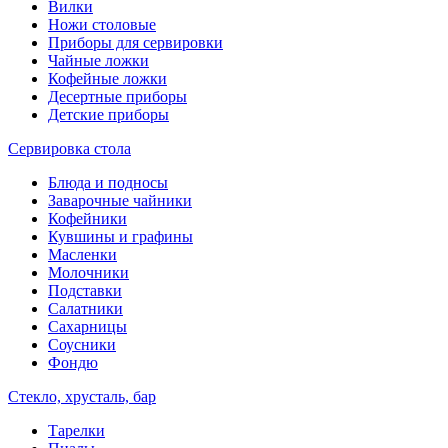
Вилки
Ножи столовые
Приборы для сервировки
Чайные ложки
Кофейные ложки
Десертные приборы
Детские приборы
Сервировка стола
Блюда и подносы
Заварочные чайники
Кофейники
Кувшины и графины
Масленки
Молочники
Подставки
Салатники
Сахарницы
Соусники
Фондю
Стекло, хрусталь, бар
Тарелки