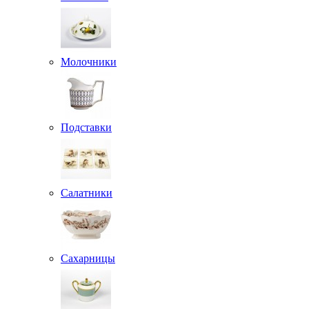
Молочники
Подставки
Салатники
Сахарницы