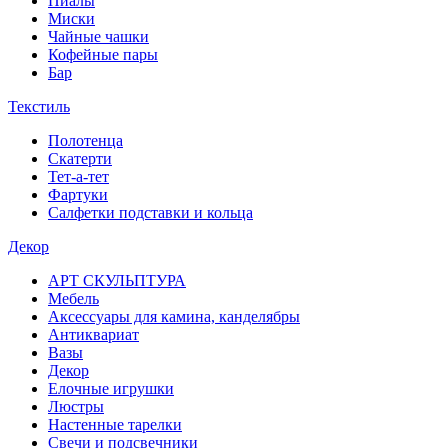
Пиалы
Миски
Чайные чашки
Кофейные пары
Бар
Текстиль
Полотенца
Скатерти
Тет-а-тет
Фартуки
Салфетки подставки и кольца
Декор
АРТ СКУЛЬПТУРА
Мебель
Аксессуары для камина, канделябры
Антиквариат
Вазы
Декор
Елочные игрушки
Люстры
Настенные тарелки
Свечи и подсвечники