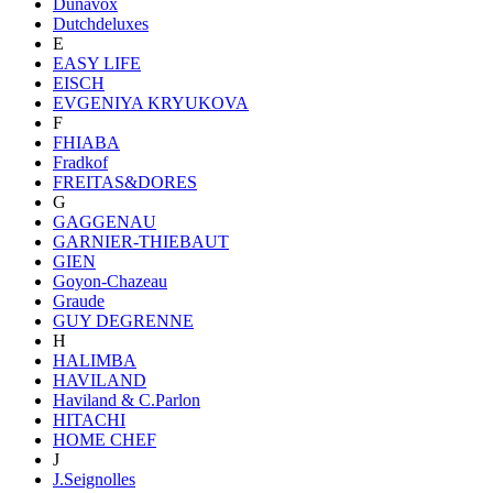
Dunavox
Dutchdeluxes
E
EASY LIFE
EISCH
EVGENIYA KRYUKOVA
F
FHIABA
Fradkof
FREITAS&DORES
G
GAGGENAU
GARNIER-THIEBAUT
GIEN
Goyon-Chazeau
Graude
GUY DEGRENNE
H
HALIMBA
HAVILAND
Haviland & C.Parlon
HITACHI
HOME CHEF
J
J.Seignolles