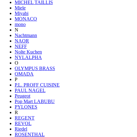
MICHEL TAILLIS
Miele
Miyabi
MONACO
mono
N
Nachtmann
NAOR
NEFF
Nolte Kuchen
NYLALPHA
O
OLYMPUS BRASS
OMADA
P
P.L. PROFF CUISINE
PAUL NAGEL
Peugeot
Pop Mart LABUBU
PYLONES
R
REGENT
REVOL
Riedel
ROSENTHAL