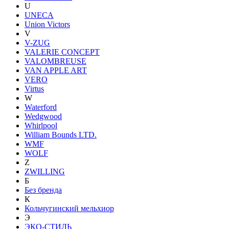
U
UNECA
Union Victors
V
V-ZUG
VALERIE CONCEPT
VALOMBREUSE
VAN APPLE ART
VERO
Virtus
W
Waterford
Wedgwood
Whirlpool
William Bounds LTD.
WMF
WOLF
Z
ZWILLING
Б
Без бренда
К
Кольчугинский мельхиор
Э
ЭКО-СТИЛЬ