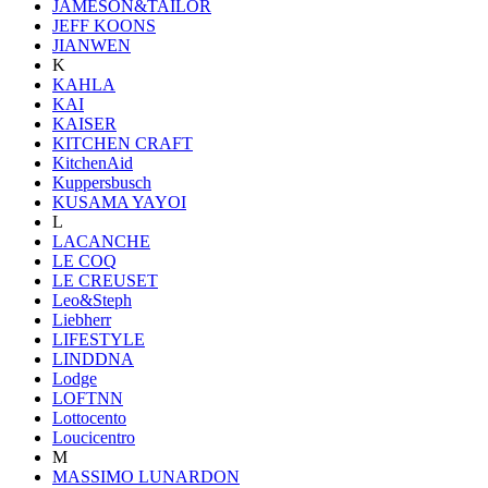
JAMESON&TAILOR
JEFF KOONS
JIANWEN
K
KAHLA
KAI
KAISER
KITCHEN CRAFT
KitchenAid
Kuppersbusch
KUSAMA YAYOI
L
LACANCHE
LE COQ
LE CREUSET
Leo&Steph
Liebherr
LIFESTYLE
LINDDNA
Lodge
LOFTNN
Lottocento
Loucicentro
M
MASSIMO LUNARDON