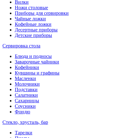
Вилки
Ножи столовые
Приборы для сервировки
Чайные ложки
Кофейные ложки
Десертные приборы
Детские приборы
Сервировка стола
Блюда и подносы
Заварочные чайники
Кофейники
Кувшины и графины
Масленки
Молочники
Подставки
Салатники
Сахарницы
Соусники
Фондю
Стекло, хрусталь, бар
Тарелки