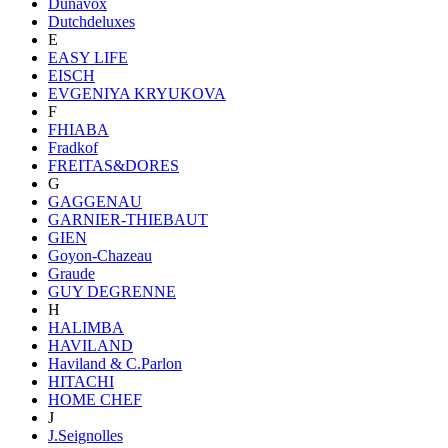
Dunavox
Dutchdeluxes
E
EASY LIFE
EISCH
EVGENIYA KRYUKOVA
F
FHIABA
Fradkof
FREITAS&DORES
G
GAGGENAU
GARNIER-THIEBAUT
GIEN
Goyon-Chazeau
Graude
GUY DEGRENNE
H
HALIMBA
HAVILAND
Haviland & C.Parlon
HITACHI
HOME CHEF
J
J.Seignolles