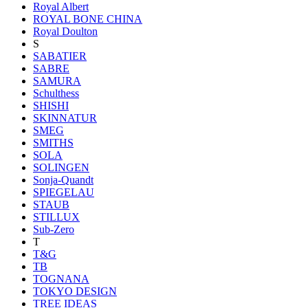
Royal Albert
ROYAL BONE CHINA
Royal Doulton
S
SABATIER
SABRE
SAMURA
Schulthess
SHISHI
SKINNATUR
SMEG
SMITHS
SOLA
SOLINGEN
Sonja-Quandt
SPIEGELAU
STAUB
STILLUX
Sub-Zero
T
T&G
TB
TOGNANA
TOKYO DESIGN
TREE IDEAS