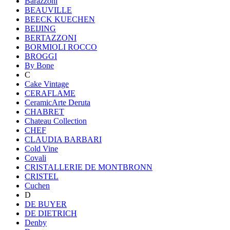
Barazzoni
BEAUVILLE
BEECK KUECHEN
BEIJING
BERTAZZONI
BORMIOLI ROCCO
BROGGI
By Bone
C
Cake Vintage
CERAFLAME
CeramicArte Deruta
CHABRET
Chateau Collection
CHEF
CLAUDIA BARBARI
Cold Vine
Covali
CRISTALLERIE DE MONTBRONN
CRISTEL
Cuchen
D
DE BUYER
DE DIETRICH
Denby