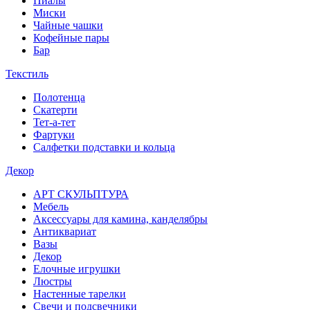
Пиалы
Миски
Чайные чашки
Кофейные пары
Бар
Текстиль
Полотенца
Скатерти
Тет-а-тет
Фартуки
Салфетки подставки и кольца
Декор
АРТ СКУЛЬПТУРА
Мебель
Аксессуары для камина, канделябры
Антиквариат
Вазы
Декор
Елочные игрушки
Люстры
Настенные тарелки
Свечи и подсвечники