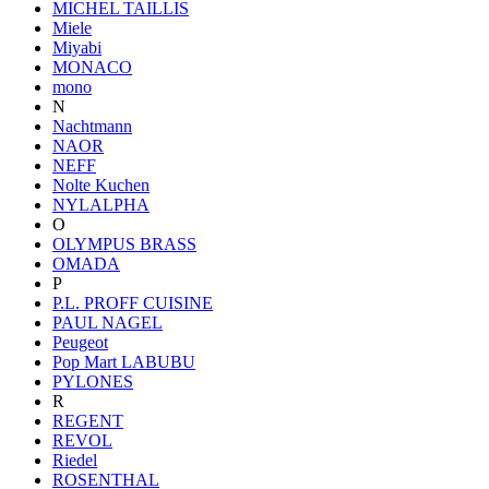
MICHEL TAILLIS
Miele
Miyabi
MONACO
mono
N
Nachtmann
NAOR
NEFF
Nolte Kuchen
NYLALPHA
O
OLYMPUS BRASS
OMADA
P
P.L. PROFF CUISINE
PAUL NAGEL
Peugeot
Pop Mart LABUBU
PYLONES
R
REGENT
REVOL
Riedel
ROSENTHAL