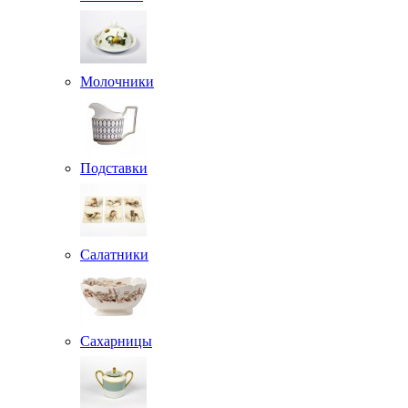
Молочники
Подставки
Салатники
Сахарницы