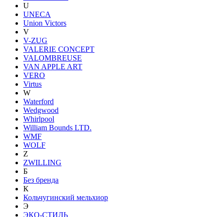
U
UNECA
Union Victors
V
V-ZUG
VALERIE CONCEPT
VALOMBREUSE
VAN APPLE ART
VERO
Virtus
W
Waterford
Wedgwood
Whirlpool
William Bounds LTD.
WMF
WOLF
Z
ZWILLING
Б
Без бренда
К
Кольчугинский мельхиор
Э
ЭКО-СТИЛЬ