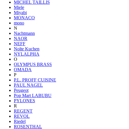
MICHEL TAILLIS
Miele
Miyabi
MONACO
mono
N
Nachtmann
NAOR
NEFF
Nolte Kuchen
NYLALPHA
O
OLYMPUS BRASS
OMADA
P
P.L. PROFF CUISINE
PAUL NAGEL
Peugeot
Pop Mart LABUBU
PYLONES
R
REGENT
REVOL
Riedel
ROSENTHAL