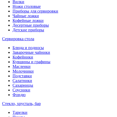
Вилки
Ножи столовые
Приборы для сервировки
Чайные ложки
Кофейные ложки
Десертные приборы
Детские приборы
Сервировка стола
Блюда и подносы
Заварочные чайники
Кофейники
Кувшины и графины
Масленки
Молочники
Подставки
Салатники
Сахарницы
Соусники
Фондю
Стекло, хрусталь, бар
Тарелки