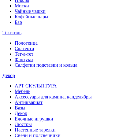
Пиалы
Миски
Чайные чашки
Кофейные пары
Бар
Текстиль
Полотенца
Скатерти
Тет-а-тет
Фартуки
Салфетки подставки и кольца
Декор
АРТ СКУЛЬПТУРА
Мебель
Аксессуары для камина, канделябры
Антиквариат
Вазы
Декор
Елочные игрушки
Люстры
Настенные тарелки
Свечи и подсвечники