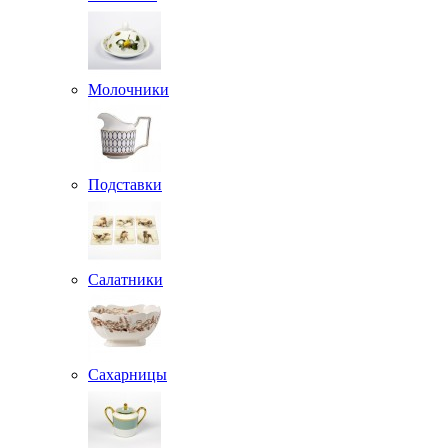
Молочники
Подставки
Салатники
Сахарницы