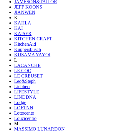
JAMESON&TAILOR
JEFF KOONS
JIANWEN
K
KAHLA
KAI
KAISER
KITCHEN CRAFT
KitchenAid
Kuppersbusch
KUSAMA YAYOI
L
LACANCHE
LE COQ
LE CREUSET
Leo&Steph
Liebherr
LIFESTYLE
LINDDNA
Lodge
LOFTNN
Lottocento
Loucicentro
M
MASSIMO LUNARDON