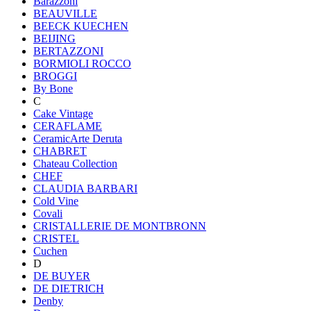
Barazzoni
BEAUVILLE
BEECK KUECHEN
BEIJING
BERTAZZONI
BORMIOLI ROCCO
BROGGI
By Bone
C
Cake Vintage
CERAFLAME
CeramicArte Deruta
CHABRET
Chateau Collection
CHEF
CLAUDIA BARBARI
Cold Vine
Covali
CRISTALLERIE DE MONTBRONN
CRISTEL
Cuchen
D
DE BUYER
DE DIETRICH
Denby