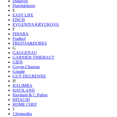
Dunavox
Dutchdeluxes
E
EASY LIFE
EISCH
EVGENIYA KRYUKOVA
F
FHIABA
Fradkof
FREITAS&DORES
G
GAGGENAU
GARNIER-THIEBAUT
GIEN
Goyon-Chazeau
Graude
GUY DEGRENNE
H
HALIMBA
HAVILAND
Haviland & C.Parlon
HITACHI
HOME CHEF
J
J.Seignolles