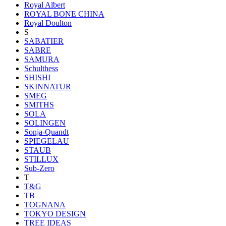
Royal Albert
ROYAL BONE CHINA
Royal Doulton
S
SABATIER
SABRE
SAMURA
Schulthess
SHISHI
SKINNATUR
SMEG
SMITHS
SOLA
SOLINGEN
Sonja-Quandt
SPIEGELAU
STAUB
STILLUX
Sub-Zero
T
T&G
TB
TOGNANA
TOKYO DESIGN
TREE IDEAS