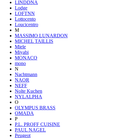
LINDDNA
Lodge
LOFTNN
Lottocento
Loucicentro
M
MASSIMO LUNARDON
MICHEL TAILLIS
Miele
Miyabi
MONACO
mono
N
Nachtmann
NAOR
NEFF
Nolte Kuchen
NYLALPHA
O
OLYMPUS BRASS
OMADA
P
P.L. PROFF CUISINE
PAUL NAGEL
Peugeot