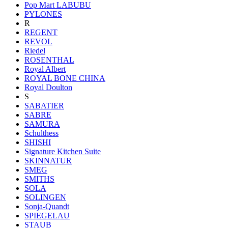
Pop Mart LABUBU
PYLONES
R
REGENT
REVOL
Riedel
ROSENTHAL
Royal Albert
ROYAL BONE CHINA
Royal Doulton
S
SABATIER
SABRE
SAMURA
Schulthess
SHISHI
Signature Kitchen Suite
SKINNATUR
SMEG
SMITHS
SOLA
SOLINGEN
Sonja-Quandt
SPIEGELAU
STAUB