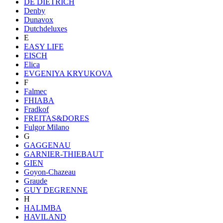
DE DIETRICH
Denby
Dunavox
Dutchdeluxes
E
EASY LIFE
EISCH
Elica
EVGENIYA KRYUKOVA
F
Falmec
FHIABA
Fradkof
FREITAS&DORES
Fulgor Milano
G
GAGGENAU
GARNIER-THIEBAUT
GIEN
Goyon-Chazeau
Graude
GUY DEGRENNE
H
HALIMBA
HAVILAND