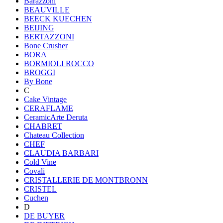
Barazzoni
BEAUVILLE
BEECK KUECHEN
BEIJING
BERTAZZONI
Bone Crusher
BORA
BORMIOLI ROCCO
BROGGI
By Bone
C
Cake Vintage
CERAFLAME
CeramicArte Deruta
CHABRET
Chateau Collection
CHEF
CLAUDIA BARBARI
Cold Vine
Covali
CRISTALLERIE DE MONTBRONN
CRISTEL
Cuchen
D
DE BUYER