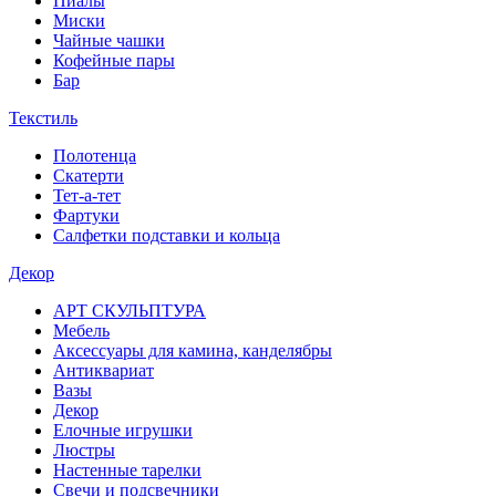
Пиалы
Миски
Чайные чашки
Кофейные пары
Бар
Текстиль
Полотенца
Скатерти
Тет-а-тет
Фартуки
Салфетки подставки и кольца
Декор
АРТ СКУЛЬПТУРА
Мебель
Аксессуары для камина, канделябры
Антиквариат
Вазы
Декор
Елочные игрушки
Люстры
Настенные тарелки
Свечи и подсвечники