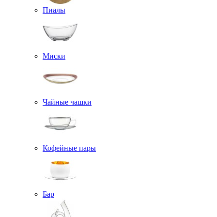
Пиалы
Миски
Чайные чашки
Кофейные пары
Бар