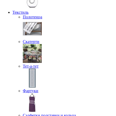
Текстиль
Полотенца
Скатерти
Тет-а-тет
Фартуки
Салфетки подставки и кольца