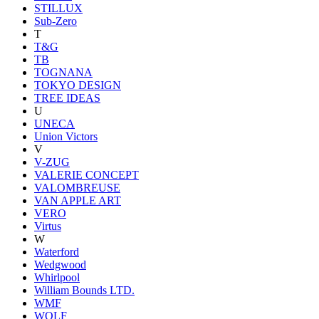
STILLUX
Sub-Zero
T
T&G
TB
TOGNANA
TOKYO DESIGN
TREE IDEAS
U
UNECA
Union Victors
V
V-ZUG
VALERIE CONCEPT
VALOMBREUSE
VAN APPLE ART
VERO
Virtus
W
Waterford
Wedgwood
Whirlpool
William Bounds LTD.
WMF
WOLF