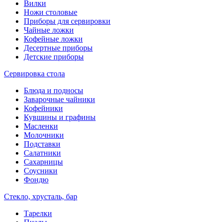
Вилки
Ножи столовые
Приборы для сервировки
Чайные ложки
Кофейные ложки
Десертные приборы
Детские приборы
Сервировка стола
Блюда и подносы
Заварочные чайники
Кофейники
Кувшины и графины
Масленки
Молочники
Подставки
Салатники
Сахарницы
Соусники
Фондю
Стекло, хрусталь, бар
Тарелки