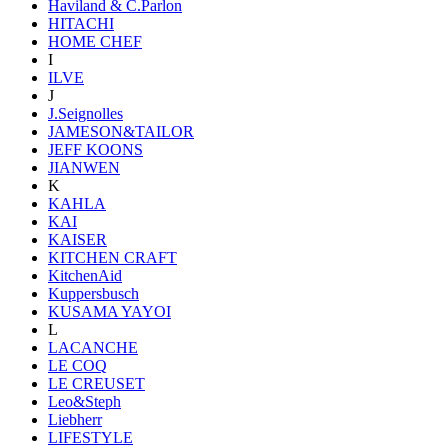
Haviland & C.Parlon
HITACHI
HOME CHEF
I
ILVE
J
J.Seignolles
JAMESON&TAILOR
JEFF KOONS
JIANWEN
K
KAHLA
KAI
KAISER
KITCHEN CRAFT
KitchenAid
Kuppersbusch
KUSAMA YAYOI
L
LACANCHE
LE COQ
LE CREUSET
Leo&Steph
Liebherr
LIFESTYLE