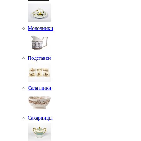
Молочники
Подставки
Салатники
Сахарницы