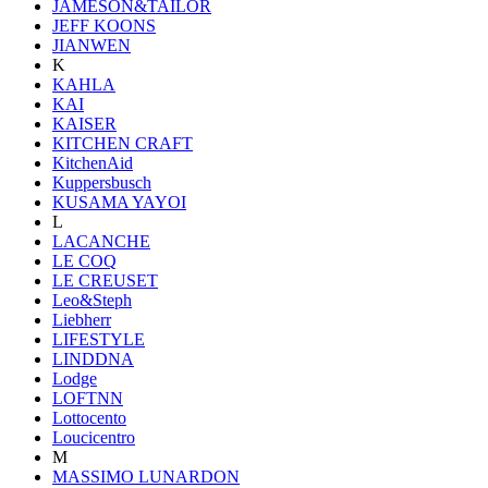
JAMESON&TAILOR
JEFF KOONS
JIANWEN
K
KAHLA
KAI
KAISER
KITCHEN CRAFT
KitchenAid
Kuppersbusch
KUSAMA YAYOI
L
LACANCHE
LE COQ
LE CREUSET
Leo&Steph
Liebherr
LIFESTYLE
LINDDNA
Lodge
LOFTNN
Lottocento
Loucicentro
M
MASSIMO LUNARDON