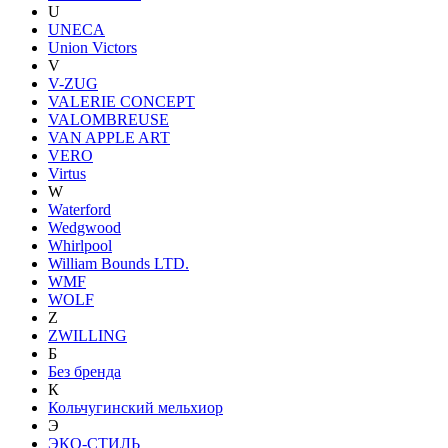
U
UNECA
Union Victors
V
V-ZUG
VALERIE CONCEPT
VALOMBREUSE
VAN APPLE ART
VERO
Virtus
W
Waterford
Wedgwood
Whirlpool
William Bounds LTD.
WMF
WOLF
Z
ZWILLING
Б
Без бренда
К
Кольчугинский мельхиор
Э
ЭКО-СТИЛЬ