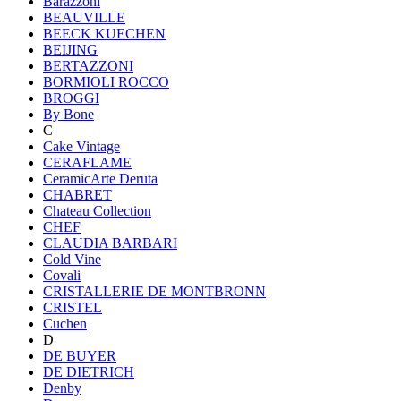
Barazzoni
BEAUVILLE
BEECK KUECHEN
BEIJING
BERTAZZONI
BORMIOLI ROCCO
BROGGI
By Bone
C
Cake Vintage
CERAFLAME
CeramicArte Deruta
CHABRET
Chateau Collection
CHEF
CLAUDIA BARBARI
Cold Vine
Covali
CRISTALLERIE DE MONTBRONN
CRISTEL
Cuchen
D
DE BUYER
DE DIETRICH
Denby