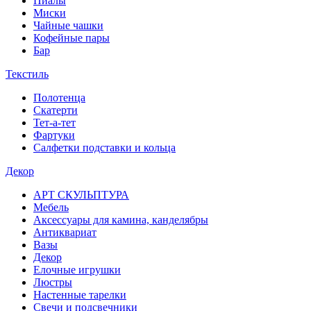
Пиалы
Миски
Чайные чашки
Кофейные пары
Бар
Текстиль
Полотенца
Скатерти
Тет-а-тет
Фартуки
Салфетки подставки и кольца
Декор
АРТ СКУЛЬПТУРА
Мебель
Аксессуары для камина, канделябры
Антиквариат
Вазы
Декор
Елочные игрушки
Люстры
Настенные тарелки
Свечи и подсвечники