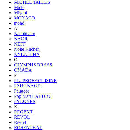
MICHEL TAILLIS
Miele
Miyabi
MONACO
mono
N
Nachtmann
NAOR
NEFF
Nolte Kuchen
NYLALPHA
O
OLYMPUS BRASS
OMADA
P
P.L. PROFF CUISINE
PAUL NAGEL
Peugeot
Pop Mart LABUBU
PYLONES
R
REGENT
REVOL
Riedel
ROSENTHAL