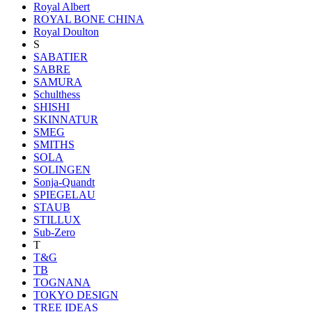
Royal Albert
ROYAL BONE CHINA
Royal Doulton
S
SABATIER
SABRE
SAMURA
Schulthess
SHISHI
SKINNATUR
SMEG
SMITHS
SOLA
SOLINGEN
Sonja-Quandt
SPIEGELAU
STAUB
STILLUX
Sub-Zero
T
T&G
TB
TOGNANA
TOKYO DESIGN
TREE IDEAS