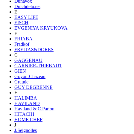
Dunavox
Dutchdeluxes
E
EASY LIFE
EISCH
EVGENIYA KRYUKOVA
F
FHIABA
Fradkof
FREITAS&DORES
G
GAGGENAU
GARNIER-THIEBAUT
GIEN
Goyon-Chazeau
Graude
GUY DEGRENNE
H
HALIMBA
HAVILAND
Haviland & C.Parlon
HITACHI
HOME CHEF
J
J.Seignolles