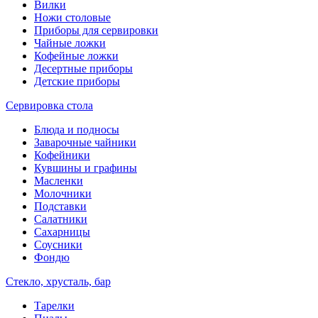
Вилки
Ножи столовые
Приборы для сервировки
Чайные ложки
Кофейные ложки
Десертные приборы
Детские приборы
Сервировка стола
Блюда и подносы
Заварочные чайники
Кофейники
Кувшины и графины
Масленки
Молочники
Подставки
Салатники
Сахарницы
Соусники
Фондю
Стекло, хрусталь, бар
Тарелки