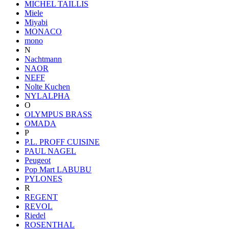
MICHEL TAILLIS
Miele
Miyabi
MONACO
mono
N
Nachtmann
NAOR
NEFF
Nolte Kuchen
NYLALPHA
O
OLYMPUS BRASS
OMADA
P
P.L. PROFF CUISINE
PAUL NAGEL
Peugeot
Pop Mart LABUBU
PYLONES
R
REGENT
REVOL
Riedel
ROSENTHAL