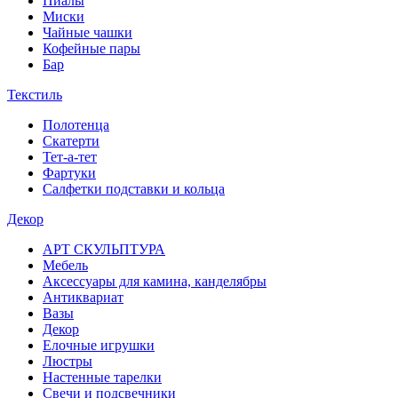
Пиалы
Миски
Чайные чашки
Кофейные пары
Бар
Текстиль
Полотенца
Скатерти
Тет-а-тет
Фартуки
Салфетки подставки и кольца
Декор
АРТ СКУЛЬПТУРА
Мебель
Аксессуары для камина, канделябры
Антиквариат
Вазы
Декор
Елочные игрушки
Люстры
Настенные тарелки
Свечи и подсвечники