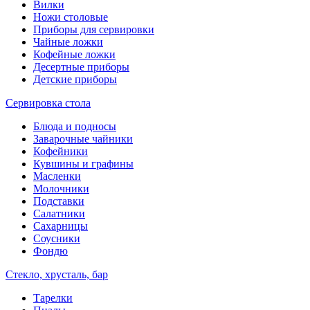
Вилки
Ножи столовые
Приборы для сервировки
Чайные ложки
Кофейные ложки
Десертные приборы
Детские приборы
Сервировка стола
Блюда и подносы
Заварочные чайники
Кофейники
Кувшины и графины
Масленки
Молочники
Подставки
Салатники
Сахарницы
Соусники
Фондю
Стекло, хрусталь, бар
Тарелки