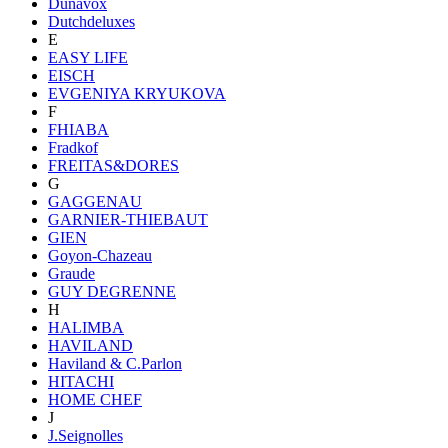
Dunavox
Dutchdeluxes
E
EASY LIFE
EISCH
EVGENIYA KRYUKOVA
F
FHIABA
Fradkof
FREITAS&DORES
G
GAGGENAU
GARNIER-THIEBAUT
GIEN
Goyon-Chazeau
Graude
GUY DEGRENNE
H
HALIMBA
HAVILAND
Haviland & C.Parlon
HITACHI
HOME CHEF
J
J.Seignolles