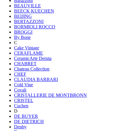
Barazzoni
BEAUVILLE
BEECK KUECHEN
BEIJING
BERTAZZONI
BORMIOLI ROCCO
BROGGI
By Bone
C
Cake Vintage
CERAFLAME
CeramicArte Deruta
CHABRET
Chateau Collection
CHEF
CLAUDIA BARBARI
Cold Vine
Covali
CRISTALLERIE DE MONTBRONN
CRISTEL
Cuchen
D
DE BUYER
DE DIETRICH
Denby