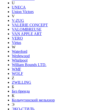
U
UNECA
Union Victors
V
V-ZUG
VALERIE CONCEPT
VALOMBREUSE
VAN APPLE ART
VERO
Virtus
W
Waterford
Wedgwood
Whirlpool
William Bounds LTD.
WMF
WOLF
Z
ZWILLING
Б
Без бренда
К
Кольчугинский мельхиор
Э
ЭКО-СТИЛЬ