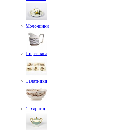
Молочники
Подставки
Салатники
Сахарницы