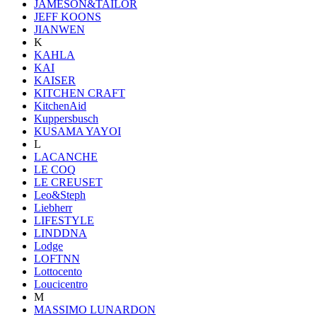
JAMESON&TAILOR
JEFF KOONS
JIANWEN
K
KAHLA
KAI
KAISER
KITCHEN CRAFT
KitchenAid
Kuppersbusch
KUSAMA YAYOI
L
LACANCHE
LE COQ
LE CREUSET
Leo&Steph
Liebherr
LIFESTYLE
LINDDNA
Lodge
LOFTNN
Lottocento
Loucicentro
M
MASSIMO LUNARDON