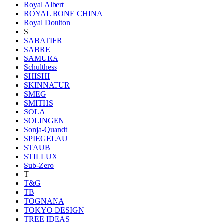
Royal Albert
ROYAL BONE CHINA
Royal Doulton
S
SABATIER
SABRE
SAMURA
Schulthess
SHISHI
SKINNATUR
SMEG
SMITHS
SOLA
SOLINGEN
Sonja-Quandt
SPIEGELAU
STAUB
STILLUX
Sub-Zero
T
T&G
TB
TOGNANA
TOKYO DESIGN
TREE IDEAS