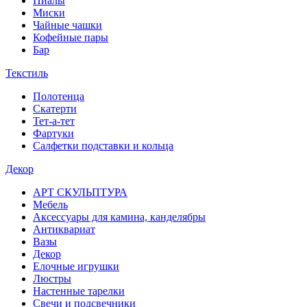
Пиалы
Миски
Чайные чашки
Кофейные пары
Бар
Текстиль
Полотенца
Скатерти
Тет-а-тет
Фартуки
Салфетки подставки и кольца
Декор
АРТ СКУЛЬПТУРА
Мебель
Аксессуары для камина, канделябры
Антиквариат
Вазы
Декор
Елочные игрушки
Люстры
Настенные тарелки
Свечи и подсвечники