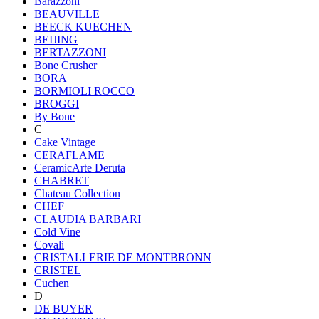
Barazzoni
BEAUVILLE
BEECK KUECHEN
BEIJING
BERTAZZONI
Bone Crusher
BORA
BORMIOLI ROCCO
BROGGI
By Bone
C
Cake Vintage
CERAFLAME
CeramicArte Deruta
CHABRET
Chateau Collection
CHEF
CLAUDIA BARBARI
Cold Vine
Covali
CRISTALLERIE DE MONTBRONN
CRISTEL
Cuchen
D
DE BUYER