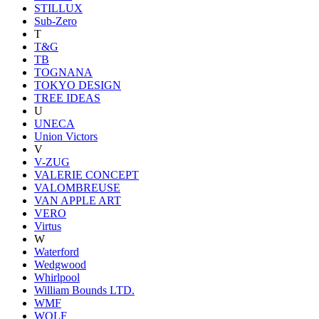
STILLUX
Sub-Zero
T
T&G
TB
TOGNANA
TOKYO DESIGN
TREE IDEAS
U
UNECA
Union Victors
V
V-ZUG
VALERIE CONCEPT
VALOMBREUSE
VAN APPLE ART
VERO
Virtus
W
Waterford
Wedgwood
Whirlpool
William Bounds LTD.
WMF
WOLF