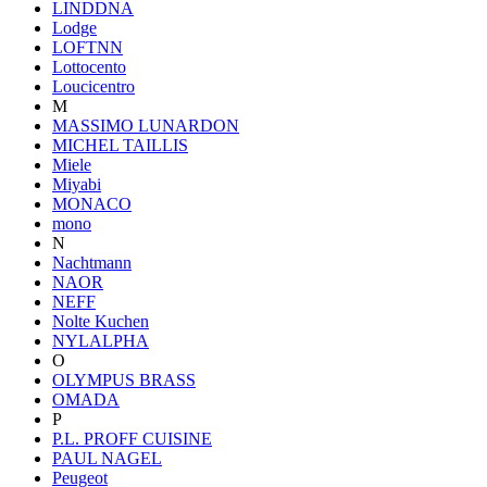
LINDDNA
Lodge
LOFTNN
Lottocento
Loucicentro
M
MASSIMO LUNARDON
MICHEL TAILLIS
Miele
Miyabi
MONACO
mono
N
Nachtmann
NAOR
NEFF
Nolte Kuchen
NYLALPHA
O
OLYMPUS BRASS
OMADA
P
P.L. PROFF CUISINE
PAUL NAGEL
Peugeot