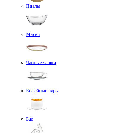
Пиалы
Миски
Чайные чашки
Кофейные пары
Бар