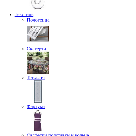
Текстиль
Полотенца
Скатерти
Тет-а-тет
Фартуки
Салфетки подставки и кольца