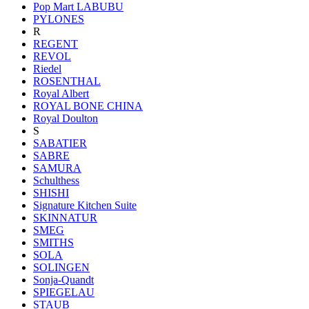
Pop Mart LABUBU
PYLONES
R
REGENT
REVOL
Riedel
ROSENTHAL
Royal Albert
ROYAL BONE CHINA
Royal Doulton
S
SABATIER
SABRE
SAMURA
Schulthess
SHISHI
Signature Kitchen Suite
SKINNATUR
SMEG
SMITHS
SOLA
SOLINGEN
Sonja-Quandt
SPIEGELAU
STAUB