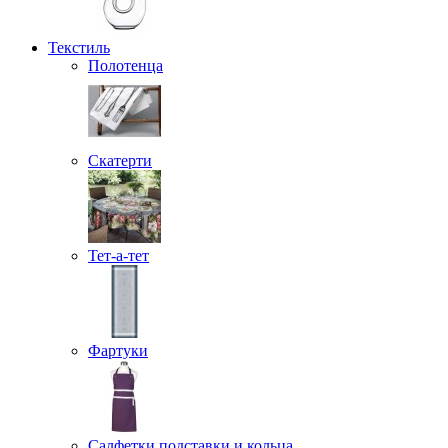
Текстиль
Полотенца
Скатерти
Тет-а-тет
Фартуки
Салфетки подставки и кольца