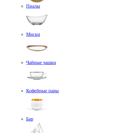
Пиалы
Миски
Чайные чашки
Кофейные пары
Бар