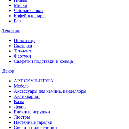
Пиалы
Миски
Чайные чашки
Кофейные пары
Бар
Текстиль
Полотенца
Скатерти
Тет-а-тет
Фартуки
Салфетки подставки и кольца
Декор
АРТ СКУЛЬПТУРА
Мебель
Аксессуары для камина, канделябры
Антиквариат
Вазы
Декор
Елочные игрушки
Люстры
Настенные тарелки
Свечи и подсвечники