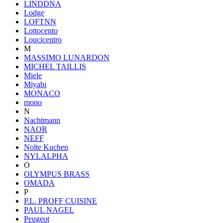
LINDDNA
Lodge
LOFTNN
Lottocento
Loucicentro
M
MASSIMO LUNARDON
MICHEL TAILLIS
Miele
Miyabi
MONACO
mono
N
Nachtmann
NAOR
NEFF
Nolte Kuchen
NYLALPHA
O
OLYMPUS BRASS
OMADA
P
P.L. PROFF CUISINE
PAUL NAGEL
Peugeot