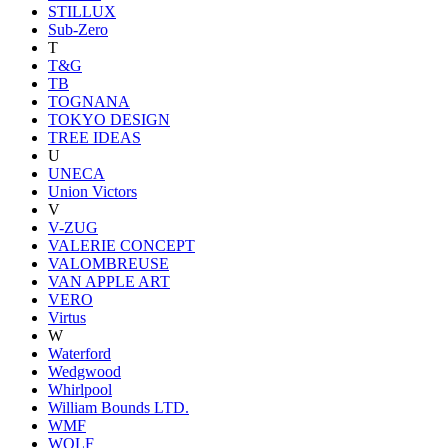
STILLUX
Sub-Zero
T
T&G
TB
TOGNANA
TOKYO DESIGN
TREE IDEAS
U
UNECA
Union Victors
V
V-ZUG
VALERIE CONCEPT
VALOMBREUSE
VAN APPLE ART
VERO
Virtus
W
Waterford
Wedgwood
Whirlpool
William Bounds LTD.
WMF
WOLF