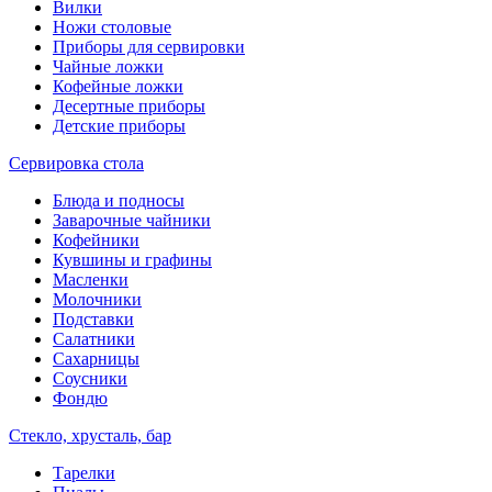
Вилки
Ножи столовые
Приборы для сервировки
Чайные ложки
Кофейные ложки
Десертные приборы
Детские приборы
Сервировка стола
Блюда и подносы
Заварочные чайники
Кофейники
Кувшины и графины
Масленки
Молочники
Подставки
Салатники
Сахарницы
Соусники
Фондю
Стекло, хрусталь, бар
Тарелки