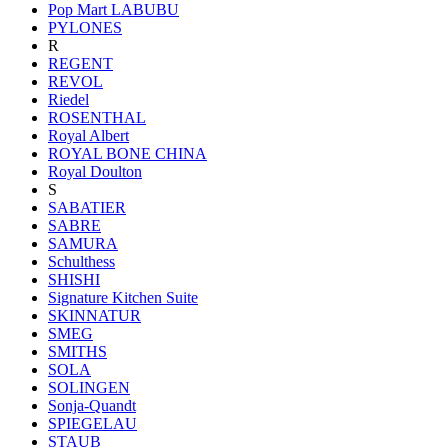
Pop Mart LABUBU
PYLONES
R
REGENT
REVOL
Riedel
ROSENTHAL
Royal Albert
ROYAL BONE CHINA
Royal Doulton
S
SABATIER
SABRE
SAMURA
Schulthess
SHISHI
Signature Kitchen Suite
SKINNATUR
SMEG
SMITHS
SOLA
SOLINGEN
Sonja-Quandt
SPIEGELAU
STAUB