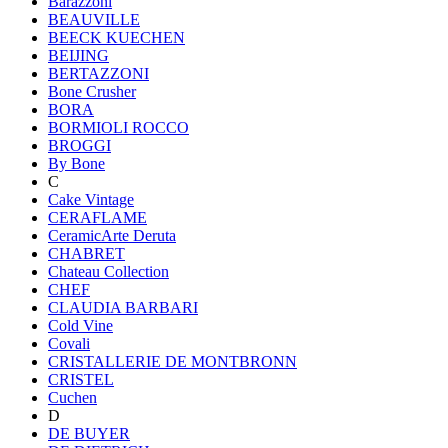
Barazzoni
BEAUVILLE
BEECK KUECHEN
BEIJING
BERTAZZONI
Bone Crusher
BORA
BORMIOLI ROCCO
BROGGI
By Bone
C
Cake Vintage
CERAFLAME
CeramicArte Deruta
CHABRET
Chateau Collection
CHEF
CLAUDIA BARBARI
Cold Vine
Covali
CRISTALLERIE DE MONTBRONN
CRISTEL
Cuchen
D
DE BUYER