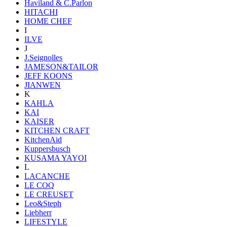
Haviland & C.Parlon
HITACHI
HOME CHEF
I
ILVE
J
J.Seignolles
JAMESON&TAILOR
JEFF KOONS
JIANWEN
K
KAHLA
KAI
KAISER
KITCHEN CRAFT
KitchenAid
Kuppersbusch
KUSAMA YAYOI
L
LACANCHE
LE COQ
LE CREUSET
Leo&Steph
Liebherr
LIFESTYLE