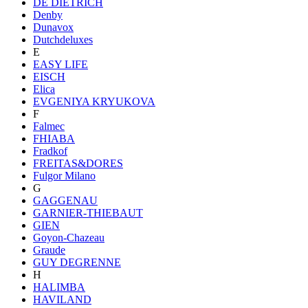
DE DIETRICH
Denby
Dunavox
Dutchdeluxes
E
EASY LIFE
EISCH
Elica
EVGENIYA KRYUKOVA
F
Falmec
FHIABA
Fradkof
FREITAS&DORES
Fulgor Milano
G
GAGGENAU
GARNIER-THIEBAUT
GIEN
Goyon-Chazeau
Graude
GUY DEGRENNE
H
HALIMBA
HAVILAND