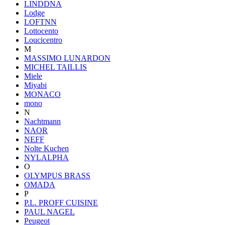
LINDDNA
Lodge
LOFTNN
Lottocento
Loucicentro
M
MASSIMO LUNARDON
MICHEL TAILLIS
Miele
Miyabi
MONACO
mono
N
Nachtmann
NAOR
NEFF
Nolte Kuchen
NYLALPHA
O
OLYMPUS BRASS
OMADA
P
P.L. PROFF CUISINE
PAUL NAGEL
Peugeot