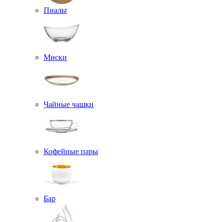
Пиалы
Миски
Чайные чашки
Кофейные пары
Бар