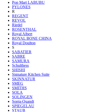
Pop Mart LABUBU
PYLONES
R
REGENT
REVOL
Riedel
ROSENTHAL
Royal Albert
ROYAL BONE CHINA
Royal Doulton
S
SABATIER
SABRE
SAMURA
Schulthess
SHISHI
Signature Kitchen Suite
SKINNATUR
SMEG
SMITHS
SOLA
SOLINGEN
Sonja-Quandt
SPIEGELAU
STAUB