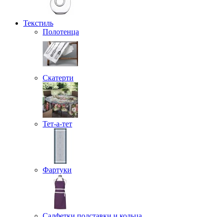
Текстиль
Полотенца
Скатерти
Тет-а-тет
Фартуки
Салфетки подставки и кольца