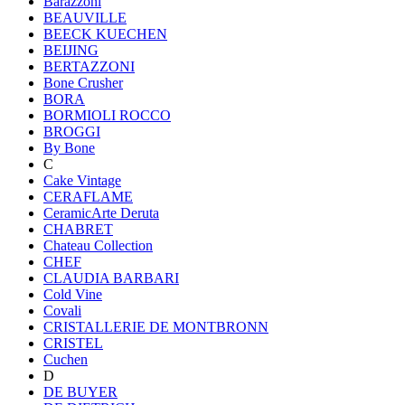
Barazzoni
BEAUVILLE
BEECK KUECHEN
BEIJING
BERTAZZONI
Bone Crusher
BORA
BORMIOLI ROCCO
BROGGI
By Bone
C
Cake Vintage
CERAFLAME
CeramicArte Deruta
CHABRET
Chateau Collection
CHEF
CLAUDIA BARBARI
Cold Vine
Covali
CRISTALLERIE DE MONTBRONN
CRISTEL
Cuchen
D
DE BUYER