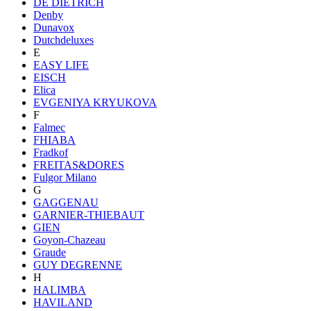
DE DIETRICH
Denby
Dunavox
Dutchdeluxes
E
EASY LIFE
EISCH
Elica
EVGENIYA KRYUKOVA
F
Falmec
FHIABA
Fradkof
FREITAS&DORES
Fulgor Milano
G
GAGGENAU
GARNIER-THIEBAUT
GIEN
Goyon-Chazeau
Graude
GUY DEGRENNE
H
HALIMBA
HAVILAND