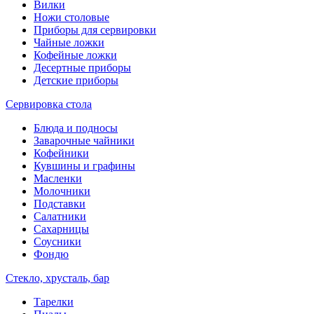
Вилки
Ножи столовые
Приборы для сервировки
Чайные ложки
Кофейные ложки
Десертные приборы
Детские приборы
Сервировка стола
Блюда и подносы
Заварочные чайники
Кофейники
Кувшины и графины
Масленки
Молочники
Подставки
Салатники
Сахарницы
Соусники
Фондю
Стекло, хрусталь, бар
Тарелки