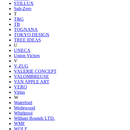
STILLUX
Sub-Zero
T
T&G
TB
TOGNANA
TOKYO DESIGN
TREE IDEAS
U
UNECA
Union Victors
V
V-ZUG
VALERIE CONCEPT
VALOMBREUSE
VAN APPLE ART
VERO
Virtus
W
Waterford
Wedgwood
Whirlpool
William Bounds LTD.
WMF
WOLF