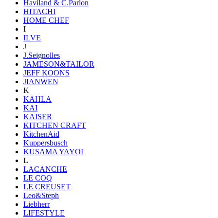
Haviland & C.Parlon
HITACHI
HOME CHEF
I
ILVE
J
J.Seignolles
JAMESON&TAILOR
JEFF KOONS
JIANWEN
K
KAHLA
KAI
KAISER
KITCHEN CRAFT
KitchenAid
Kuppersbusch
KUSAMA YAYOI
L
LACANCHE
LE COQ
LE CREUSET
Leo&Steph
Liebherr
LIFESTYLE