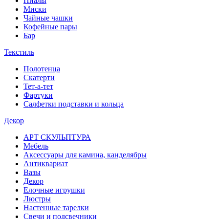
Пиалы
Миски
Чайные чашки
Кофейные пары
Бар
Текстиль
Полотенца
Скатерти
Тет-а-тет
Фартуки
Салфетки подставки и кольца
Декор
АРТ СКУЛЬПТУРА
Мебель
Аксессуары для камина, канделябры
Антиквариат
Вазы
Декор
Елочные игрушки
Люстры
Настенные тарелки
Свечи и подсвечники