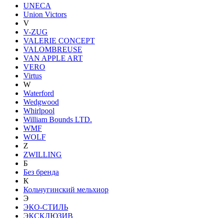
UNECA
Union Victors
V
V-ZUG
VALERIE CONCEPT
VALOMBREUSE
VAN APPLE ART
VERO
Virtus
W
Waterford
Wedgwood
Whirlpool
William Bounds LTD.
WMF
WOLF
Z
ZWILLING
Б
Без бренда
К
Кольчугинский мельхиор
Э
ЭКО-СТИЛЬ
ЭКСКЛЮЗИВ