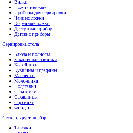
Вилки
Ножи столовые
Приборы для сервировки
Чайные ложки
Кофейные ложки
Десертные приборы
Детские приборы
Сервировка стола
Блюда и подносы
Заварочные чайники
Кофейники
Кувшины и графины
Масленки
Молочники
Подставки
Салатники
Сахарницы
Соусники
Фондю
Стекло, хрусталь, бар
Тарелки