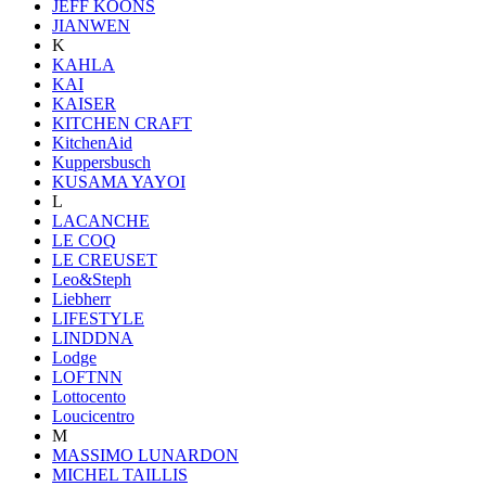
JEFF KOONS
JIANWEN
K
KAHLA
KAI
KAISER
KITCHEN CRAFT
KitchenAid
Kuppersbusch
KUSAMA YAYOI
L
LACANCHE
LE COQ
LE CREUSET
Leo&Steph
Liebherr
LIFESTYLE
LINDDNA
Lodge
LOFTNN
Lottocento
Loucicentro
M
MASSIMO LUNARDON
MICHEL TAILLIS