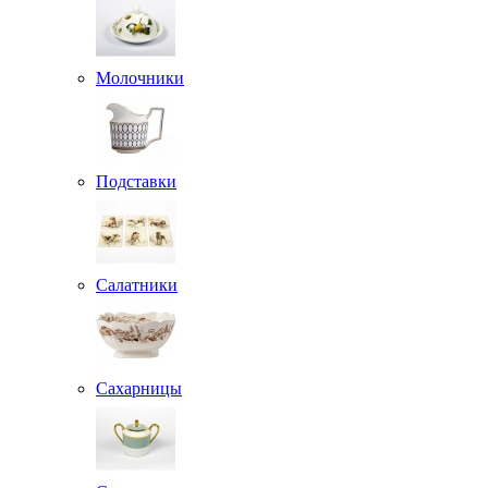
Молочники
Подставки
Салатники
Сахарницы