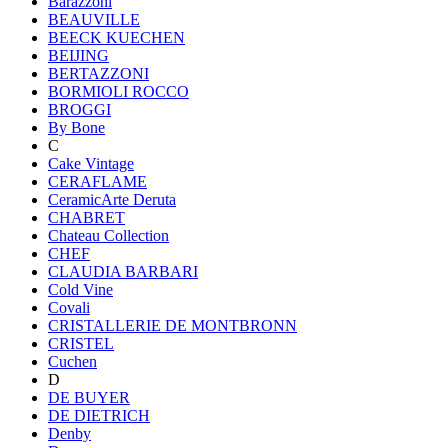
Barazzoni
BEAUVILLE
BEECK KUECHEN
BEIJING
BERTAZZONI
BORMIOLI ROCCO
BROGGI
By Bone
C
Cake Vintage
CERAFLAME
CeramicArte Deruta
CHABRET
Chateau Collection
CHEF
CLAUDIA BARBARI
Cold Vine
Covali
CRISTALLERIE DE MONTBRONN
CRISTEL
Cuchen
D
DE BUYER
DE DIETRICH
Denby