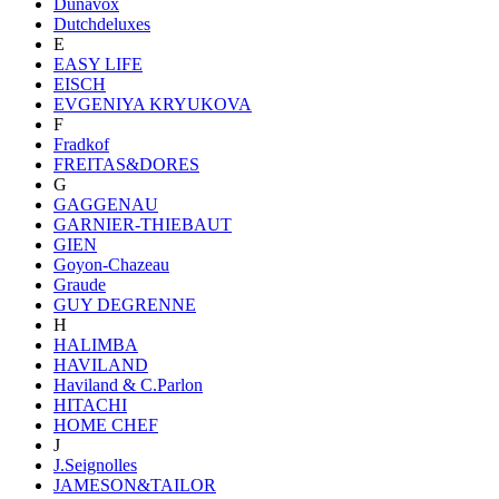
Dunavox
Dutchdeluxes
E
EASY LIFE
EISCH
EVGENIYA KRYUKOVA
F
Fradkof
FREITAS&DORES
G
GAGGENAU
GARNIER-THIEBAUT
GIEN
Goyon-Chazeau
Graude
GUY DEGRENNE
H
HALIMBA
HAVILAND
Haviland & C.Parlon
HITACHI
HOME CHEF
J
J.Seignolles
JAMESON&TAILOR