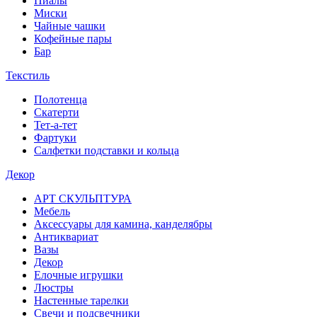
Пиалы
Миски
Чайные чашки
Кофейные пары
Бар
Текстиль
Полотенца
Скатерти
Тет-а-тет
Фартуки
Салфетки подставки и кольца
Декор
АРТ СКУЛЬПТУРА
Мебель
Аксессуары для камина, канделябры
Антиквариат
Вазы
Декор
Елочные игрушки
Люстры
Настенные тарелки
Свечи и подсвечники