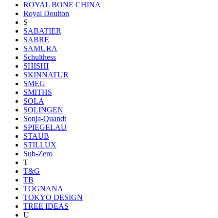
ROYAL BONE CHINA
Royal Doulton
S
SABATIER
SABRE
SAMURA
Schulthess
SHISHI
SKINNATUR
SMEG
SMITHS
SOLA
SOLINGEN
Sonja-Quandt
SPIEGELAU
STAUB
STILLUX
Sub-Zero
T
T&G
TB
TOGNANA
TOKYO DESIGN
TREE IDEAS
U