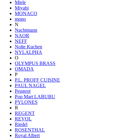
Miele
Miyabi
MONACO
mono
N
Nachtmann
NAOR
NEFF
Nolte Kuchen
NYLALPHA
O
OLYMPUS BRASS
OMADA
P
P.L. PROFF CUISINE
PAUL NAGEL
Peugeot
Pop Mart LABUBU
PYLONES
R
REGENT
REVOL
Riedel
ROSENTHAL
Royal Albert