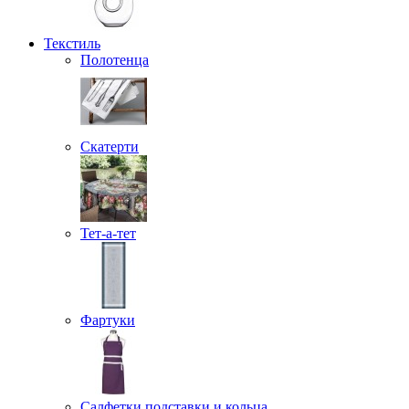
Текстиль
Полотенца
Скатерти
Тет-а-тет
Фартуки
Салфетки подставки и кольца