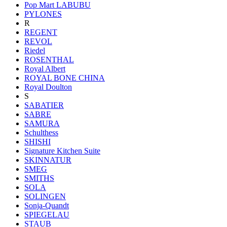
Pop Mart LABUBU
PYLONES
R
REGENT
REVOL
Riedel
ROSENTHAL
Royal Albert
ROYAL BONE CHINA
Royal Doulton
S
SABATIER
SABRE
SAMURA
Schulthess
SHISHI
Signature Kitchen Suite
SKINNATUR
SMEG
SMITHS
SOLA
SOLINGEN
Sonja-Quandt
SPIEGELAU
STAUB