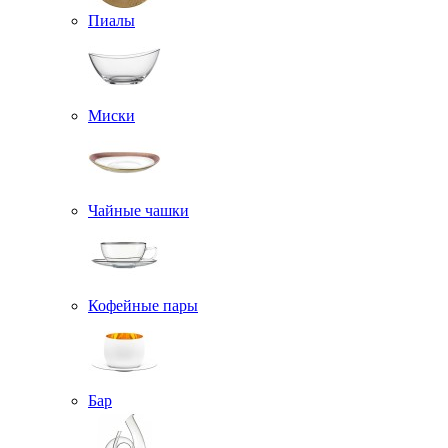
Пиалы
Миски
Чайные чашки
Кофейные пары
Бар