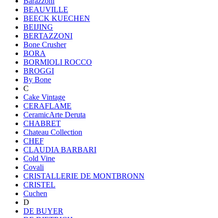
Barazzoni
BEAUVILLE
BEECK KUECHEN
BEIJING
BERTAZZONI
Bone Crusher
BORA
BORMIOLI ROCCO
BROGGI
By Bone
C
Cake Vintage
CERAFLAME
CeramicArte Deruta
CHABRET
Chateau Collection
CHEF
CLAUDIA BARBARI
Cold Vine
Covali
CRISTALLERIE DE MONTBRONN
CRISTEL
Cuchen
D
DE BUYER