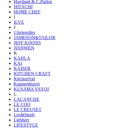
Haviland & C.Parlon
HITACHI
HOME CHEF
I
ILVE
J
J.Seignolles
JAMESON&TAILOR
JEFF KOONS
JIANWEN
K
KAHLA
KAI
KAISER
KITCHEN CRAFT
KitchenAid
Kuppersbusch
KUSAMA YAYOI
L
LACANCHE
LE COQ
LE CREUSET
Leo&Steph
Liebherr
LIFESTYLE