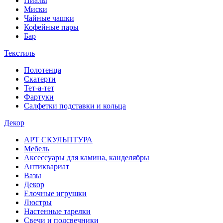
Пиалы
Миски
Чайные чашки
Кофейные пары
Бар
Текстиль
Полотенца
Скатерти
Тет-а-тет
Фартуки
Салфетки подставки и кольца
Декор
АРТ СКУЛЬПТУРА
Мебель
Аксессуары для камина, канделябры
Антиквариат
Вазы
Декор
Елочные игрушки
Люстры
Настенные тарелки
Свечи и подсвечники