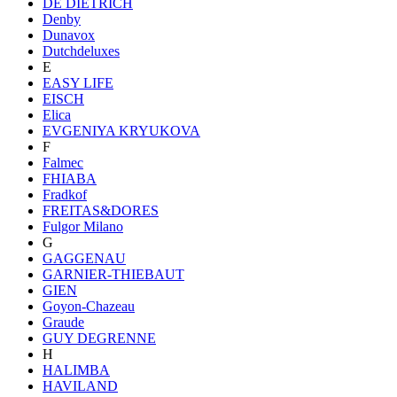
DE DIETRICH
Denby
Dunavox
Dutchdeluxes
E
EASY LIFE
EISCH
Elica
EVGENIYA KRYUKOVA
F
Falmec
FHIABA
Fradkof
FREITAS&DORES
Fulgor Milano
G
GAGGENAU
GARNIER-THIEBAUT
GIEN
Goyon-Chazeau
Graude
GUY DEGRENNE
H
HALIMBA
HAVILAND