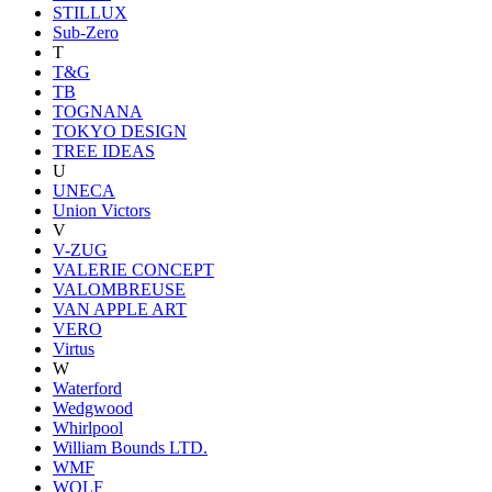
STILLUX
Sub-Zero
T
T&G
TB
TOGNANA
TOKYO DESIGN
TREE IDEAS
U
UNECA
Union Victors
V
V-ZUG
VALERIE CONCEPT
VALOMBREUSE
VAN APPLE ART
VERO
Virtus
W
Waterford
Wedgwood
Whirlpool
William Bounds LTD.
WMF
WOLF