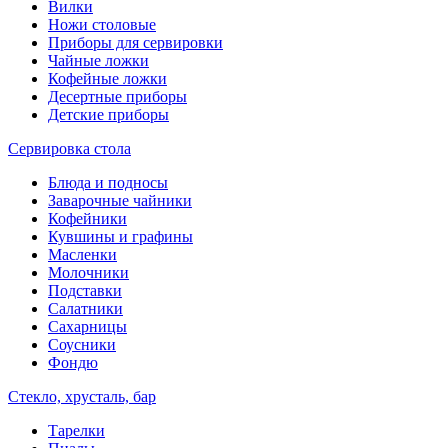
Вилки
Ножи столовые
Приборы для сервировки
Чайные ложки
Кофейные ложки
Десертные приборы
Детские приборы
Сервировка стола
Блюда и подносы
Заварочные чайники
Кофейники
Кувшины и графины
Масленки
Молочники
Подставки
Салатники
Сахарницы
Соусники
Фондю
Стекло, хрусталь, бар
Тарелки