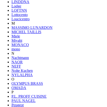
LINDDNA
Lodge
LOFTNN
Lottocento
Loucicentro
M
MASSIMO LUNARDON
MICHEL TAILLIS
Miele
Miyabi
MONACO
mono
N
Nachtmann
NAOR
NEFF
Nolte Kuchen
NYLALPHA
O
OLYMPUS BRASS
OMADA
P
P.L. PROFF CUISINE
PAUL NAGEL
Peugeot