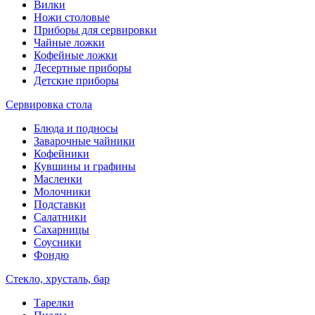
Вилки
Ножи столовые
Приборы для сервировки
Чайные ложки
Кофейные ложки
Десертные приборы
Детские приборы
Сервировка стола
Блюда и подносы
Заварочные чайники
Кофейники
Кувшины и графины
Масленки
Молочники
Подставки
Салатники
Сахарницы
Соусники
Фондю
Стекло, хрусталь, бар
Тарелки