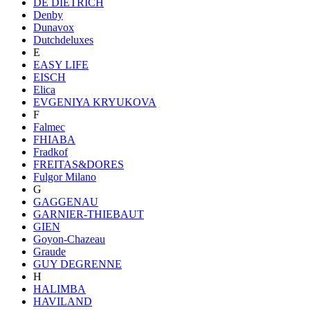
DE DIETRICH
Denby
Dunavox
Dutchdeluxes
E
EASY LIFE
EISCH
Elica
EVGENIYA KRYUKOVA
F
Falmec
FHIABA
Fradkof
FREITAS&DORES
Fulgor Milano
G
GAGGENAU
GARNIER-THIEBAUT
GIEN
Goyon-Chazeau
Graude
GUY DEGRENNE
H
HALIMBA
HAVILAND