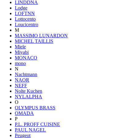
LINDDNA
Lodge
LOFTNN
Lottocento
Loucicentro
M
MASSIMO LUNARDON
MICHEL TAILLIS
Miele
Miyabi
MONACO
mono
N
Nachtmann
NAOR
NEFF
Nolte Kuchen
NYLALPHA
O
OLYMPUS BRASS
OMADA
P
P.L. PROFF CUISINE
PAUL NAGEL
Peugeot