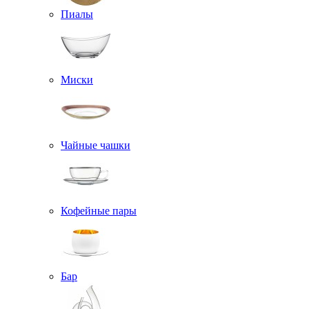
Пиалы
Миски
Чайные чашки
Кофейные пары
Бар