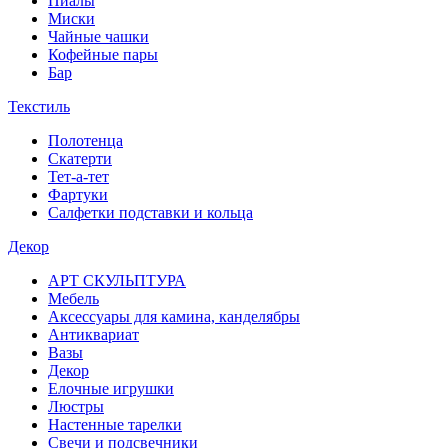
Пиалы
Миски
Чайные чашки
Кофейные пары
Бар
Текстиль
Полотенца
Скатерти
Тет-а-тет
Фартуки
Салфетки подставки и кольца
Декор
АРТ СКУЛЬПТУРА
Мебель
Аксессуары для камина, канделябры
Антиквариат
Вазы
Декор
Елочные игрушки
Люстры
Настенные тарелки
Свечи и подсвечники