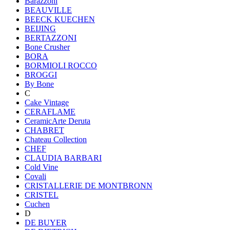
Barazzoni
BEAUVILLE
BEECK KUECHEN
BEIJING
BERTAZZONI
Bone Crusher
BORA
BORMIOLI ROCCO
BROGGI
By Bone
C
Cake Vintage
CERAFLAME
CeramicArte Deruta
CHABRET
Chateau Collection
CHEF
CLAUDIA BARBARI
Cold Vine
Covali
CRISTALLERIE DE MONTBRONN
CRISTEL
Cuchen
D
DE BUYER