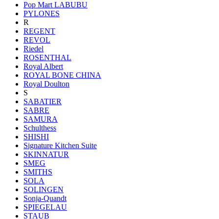
Pop Mart LABUBU
PYLONES
R
REGENT
REVOL
Riedel
ROSENTHAL
Royal Albert
ROYAL BONE CHINA
Royal Doulton
S
SABATIER
SABRE
SAMURA
Schulthess
SHISHI
Signature Kitchen Suite
SKINNATUR
SMEG
SMITHS
SOLA
SOLINGEN
Sonja-Quandt
SPIEGELAU
STAUB