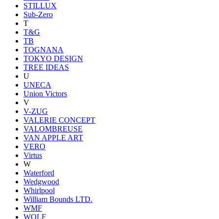
STILLUX
Sub-Zero
T
T&G
TB
TOGNANA
TOKYO DESIGN
TREE IDEAS
U
UNECA
Union Victors
V
V-ZUG
VALERIE CONCEPT
VALOMBREUSE
VAN APPLE ART
VERO
Virtus
W
Waterford
Wedgwood
Whirlpool
William Bounds LTD.
WMF
WOLF