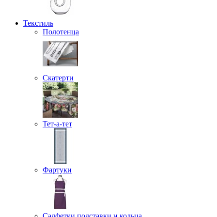
Текстиль
Полотенца
Скатерти
Тет-а-тет
Фартуки
Салфетки подставки и кольца