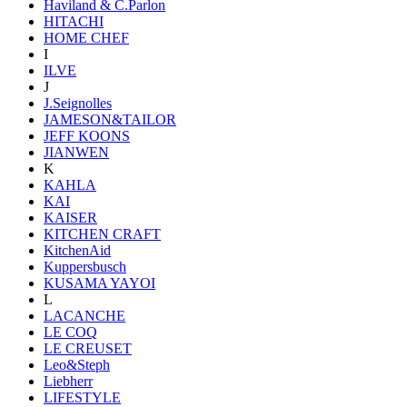
Haviland & C.Parlon
HITACHI
HOME CHEF
I
ILVE
J
J.Seignolles
JAMESON&TAILOR
JEFF KOONS
JIANWEN
K
KAHLA
KAI
KAISER
KITCHEN CRAFT
KitchenAid
Kuppersbusch
KUSAMA YAYOI
L
LACANCHE
LE COQ
LE CREUSET
Leo&Steph
Liebherr
LIFESTYLE