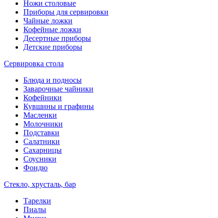
Ножи столовые
Приборы для сервировки
Чайные ложки
Кофейные ложки
Десертные приборы
Детские приборы
Сервировка стола
Блюда и подносы
Заварочные чайники
Кофейники
Кувшины и графины
Масленки
Молочники
Подставки
Салатники
Сахарницы
Соусники
Фондю
Стекло, хрусталь, бар
Тарелки
Пиалы