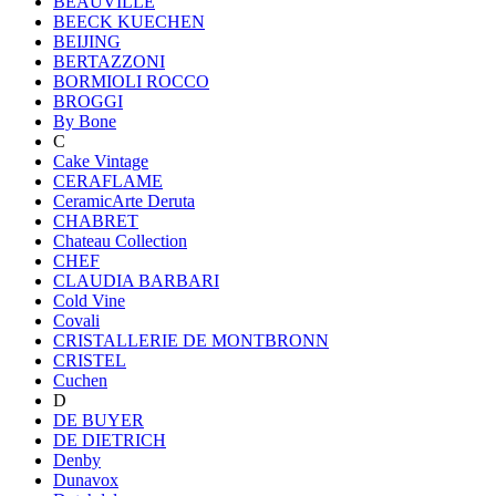
BEAUVILLE
BEECK KUECHEN
BEIJING
BERTAZZONI
BORMIOLI ROCCO
BROGGI
By Bone
C
Cake Vintage
CERAFLAME
CeramicArte Deruta
CHABRET
Chateau Collection
CHEF
CLAUDIA BARBARI
Cold Vine
Covali
CRISTALLERIE DE MONTBRONN
CRISTEL
Cuchen
D
DE BUYER
DE DIETRICH
Denby
Dunavox