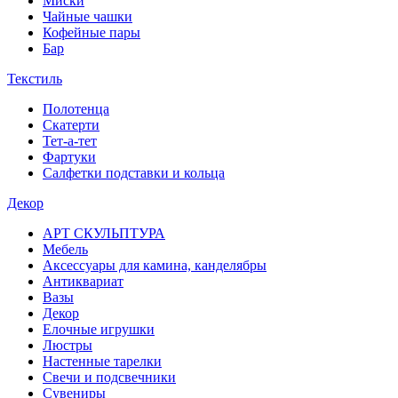
Миски
Чайные чашки
Кофейные пары
Бар
Текстиль
Полотенца
Скатерти
Тет-а-тет
Фартуки
Салфетки подставки и кольца
Декор
АРТ СКУЛЬПТУРА
Мебель
Аксессуары для камина, канделябры
Антиквариат
Вазы
Декор
Елочные игрушки
Люстры
Настенные тарелки
Свечи и подсвечники
Сувениры