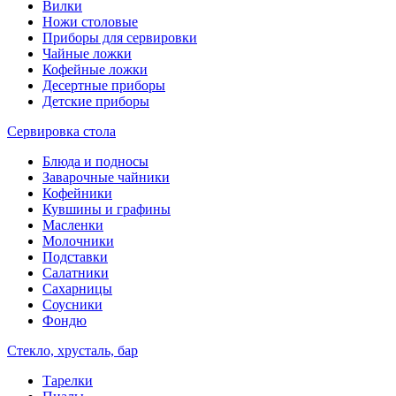
Вилки
Ножи столовые
Приборы для сервировки
Чайные ложки
Кофейные ложки
Десертные приборы
Детские приборы
Сервировка стола
Блюда и подносы
Заварочные чайники
Кофейники
Кувшины и графины
Масленки
Молочники
Подставки
Салатники
Сахарницы
Соусники
Фондю
Стекло, хрусталь, бар
Тарелки