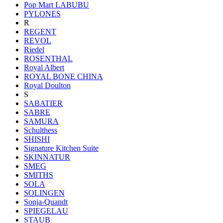
Pop Mart LABUBU
PYLONES
R
REGENT
REVOL
Riedel
ROSENTHAL
Royal Albert
ROYAL BONE CHINA
Royal Doulton
S
SABATIER
SABRE
SAMURA
Schulthess
SHISHI
Signature Kitchen Suite
SKINNATUR
SMEG
SMITHS
SOLA
SOLINGEN
Sonja-Quandt
SPIEGELAU
STAUB