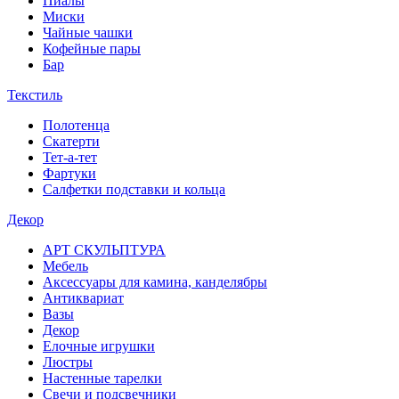
Пиалы
Миски
Чайные чашки
Кофейные пары
Бар
Текстиль
Полотенца
Скатерти
Тет-а-тет
Фартуки
Салфетки подставки и кольца
Декор
АРТ СКУЛЬПТУРА
Мебель
Аксессуары для камина, канделябры
Антиквариат
Вазы
Декор
Елочные игрушки
Люстры
Настенные тарелки
Свечи и подсвечники