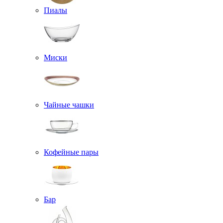
Пиалы
Миски
Чайные чашки
Кофейные пары
Бар