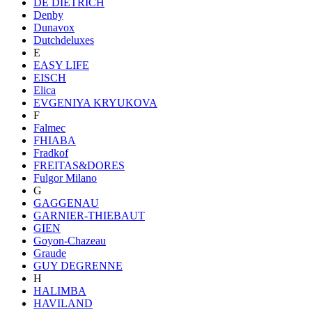
DE DIETRICH
Denby
Dunavox
Dutchdeluxes
E
EASY LIFE
EISCH
Elica
EVGENIYA KRYUKOVA
F
Falmec
FHIABA
Fradkof
FREITAS&DORES
Fulgor Milano
G
GAGGENAU
GARNIER-THIEBAUT
GIEN
Goyon-Chazeau
Graude
GUY DEGRENNE
H
HALIMBA
HAVILAND