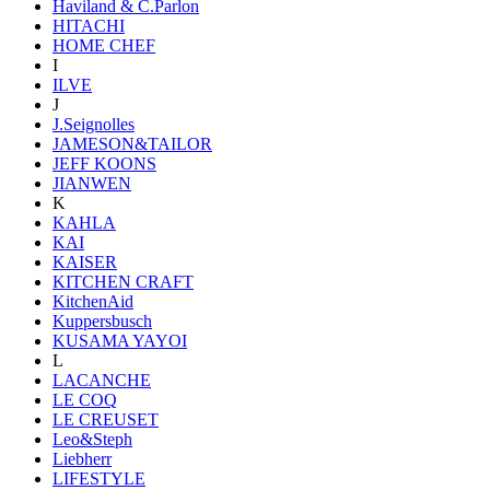
Haviland & C.Parlon
HITACHI
HOME CHEF
I
ILVE
J
J.Seignolles
JAMESON&TAILOR
JEFF KOONS
JIANWEN
K
KAHLA
KAI
KAISER
KITCHEN CRAFT
KitchenAid
Kuppersbusch
KUSAMA YAYOI
L
LACANCHE
LE COQ
LE CREUSET
Leo&Steph
Liebherr
LIFESTYLE