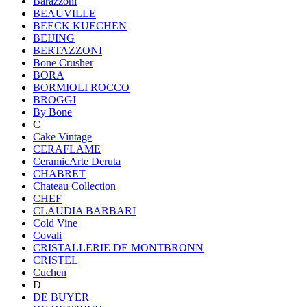
Barazzoni
BEAUVILLE
BEECK KUECHEN
BEIJING
BERTAZZONI
Bone Crusher
BORA
BORMIOLI ROCCO
BROGGI
By Bone
C
Cake Vintage
CERAFLAME
CeramicArte Deruta
CHABRET
Chateau Collection
CHEF
CLAUDIA BARBARI
Cold Vine
Covali
CRISTALLERIE DE MONTBRONN
CRISTEL
Cuchen
D
DE BUYER