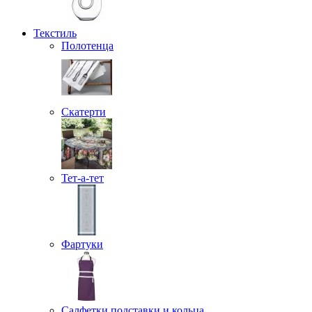
Текстиль
Полотенца
Скатерти
Тет-а-тет
Фартуки
Салфетки подставки и кольца