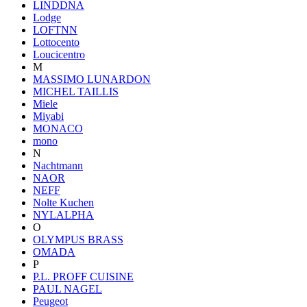
LINDDNA
Lodge
LOFTNN
Lottocento
Loucicentro
M
MASSIMO LUNARDON
MICHEL TAILLIS
Miele
Miyabi
MONACO
mono
N
Nachtmann
NAOR
NEFF
Nolte Kuchen
NYLALPHA
O
OLYMPUS BRASS
OMADA
P
P.L. PROFF CUISINE
PAUL NAGEL
Peugeot