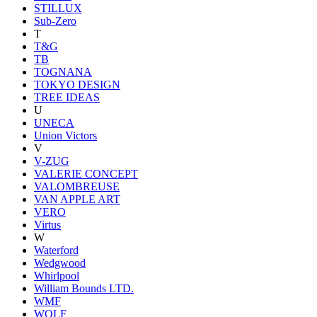
STILLUX
Sub-Zero
T
T&G
TB
TOGNANA
TOKYO DESIGN
TREE IDEAS
U
UNECA
Union Victors
V
V-ZUG
VALERIE CONCEPT
VALOMBREUSE
VAN APPLE ART
VERO
Virtus
W
Waterford
Wedgwood
Whirlpool
William Bounds LTD.
WMF
WOLF