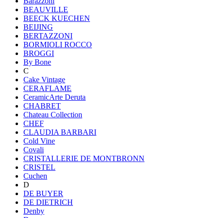
Barazzoni
BEAUVILLE
BEECK KUECHEN
BEIJING
BERTAZZONI
BORMIOLI ROCCO
BROGGI
By Bone
C
Cake Vintage
CERAFLAME
CeramicArte Deruta
CHABRET
Chateau Collection
CHEF
CLAUDIA BARBARI
Cold Vine
Covali
CRISTALLERIE DE MONTBRONN
CRISTEL
Cuchen
D
DE BUYER
DE DIETRICH
Denby