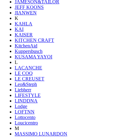
JAMESON&TAILOR
JEFF KOONS
JIANWEN
K
KAHLA
KAI
KAISER
KITCHEN CRAFT
KitchenAid
Kuppersbusch
KUSAMA YAYOI
L
LACANCHE
LE COQ
LE CREUSET
Leo&Steph
Liebherr
LIFESTYLE
LINDDNA
Lodge
LOFTNN
Lottocento
Loucicentro
M
MASSIMO LUNARDON