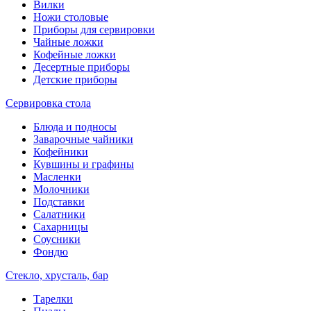
Вилки
Ножи столовые
Приборы для сервировки
Чайные ложки
Кофейные ложки
Десертные приборы
Детские приборы
Сервировка стола
Блюда и подносы
Заварочные чайники
Кофейники
Кувшины и графины
Масленки
Молочники
Подставки
Салатники
Сахарницы
Соусники
Фондю
Стекло, хрусталь, бар
Тарелки