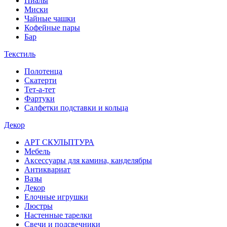
Пиалы
Миски
Чайные чашки
Кофейные пары
Бар
Текстиль
Полотенца
Скатерти
Тет-а-тет
Фартуки
Салфетки подставки и кольца
Декор
АРТ СКУЛЬПТУРА
Мебель
Аксессуары для камина, канделябры
Антиквариат
Вазы
Декор
Елочные игрушки
Люстры
Настенные тарелки
Свечи и подсвечники