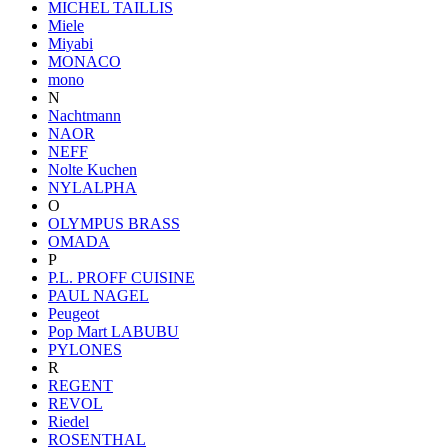
MICHEL TAILLIS
Miele
Miyabi
MONACO
mono
N
Nachtmann
NAOR
NEFF
Nolte Kuchen
NYLALPHA
O
OLYMPUS BRASS
OMADA
P
P.L. PROFF CUISINE
PAUL NAGEL
Peugeot
Pop Mart LABUBU
PYLONES
R
REGENT
REVOL
Riedel
ROSENTHAL