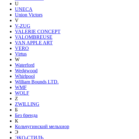
U
UNECA
Union Victors
V
V-ZUG
VALERIE CONCEPT
VALOMBREUSE
VAN APPLE ART
VERO
Virtus
W
Waterford
Wedgwood
Whirlpool
William Bounds LTD.
WMF
WOLF
Z
ZWILLING
Б
Без бренда
К
Кольчугинский мельхиор
Э
ЭКО-СТИЛЬ