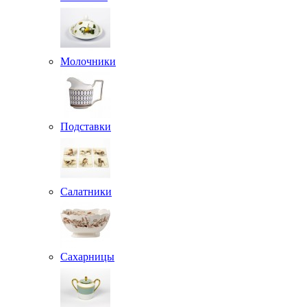
Молочники
Подставки
Салатники
Сахарницы