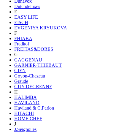
Dunavox
Dutchdeluxes
E
EASY LIFE
EISCH
EVGENIYA KRYUKOVA
F
FHIABA
Fradkof
FREITAS&DORES
G
GAGGENAU
GARNIER-THIEBAUT
GIEN
Goyon-Chazeau
Graude
GUY DEGRENNE
H
HALIMBA
HAVILAND
Haviland & C.Parlon
HITACHI
HOME CHEF
J
J.Seignolles