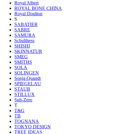
Royal Albert
ROYAL BONE CHINA
Royal Doulton
S
SABATIER
SABRE
SAMURA
Schulthess
SHISHI
SKINNATUR
SMEG
SMITHS
SOLA
SOLINGEN
Sonja-Quandt
SPIEGELAU
STAUB
STILLUX
Sub-Zero
T
T&G
TB
TOGNANA
TOKYO DESIGN
TREE IDEAS