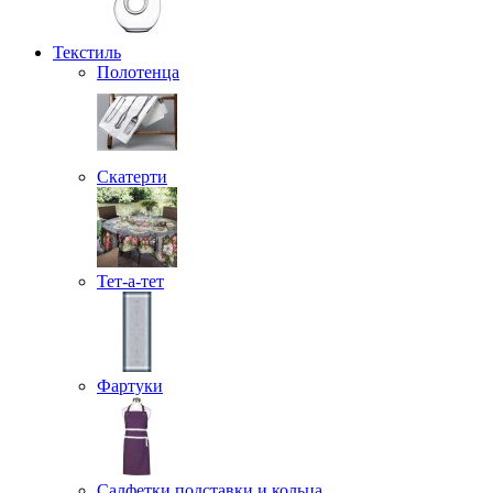
Текстиль
Полотенца
Скатерти
Тет-а-тет
Фартуки
Салфетки подставки и кольца