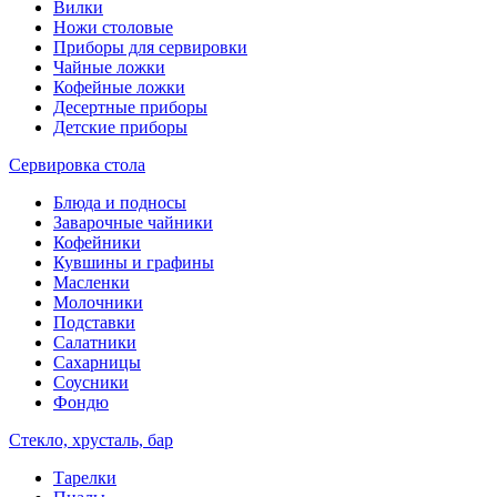
Вилки
Ножи столовые
Приборы для сервировки
Чайные ложки
Кофейные ложки
Десертные приборы
Детские приборы
Сервировка стола
Блюда и подносы
Заварочные чайники
Кофейники
Кувшины и графины
Масленки
Молочники
Подставки
Салатники
Сахарницы
Соусники
Фондю
Стекло, хрусталь, бар
Тарелки