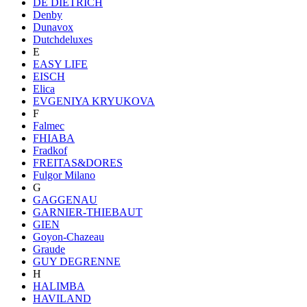
DE DIETRICH
Denby
Dunavox
Dutchdeluxes
E
EASY LIFE
EISCH
Elica
EVGENIYA KRYUKOVA
F
Falmec
FHIABA
Fradkof
FREITAS&DORES
Fulgor Milano
G
GAGGENAU
GARNIER-THIEBAUT
GIEN
Goyon-Chazeau
Graude
GUY DEGRENNE
H
HALIMBA
HAVILAND