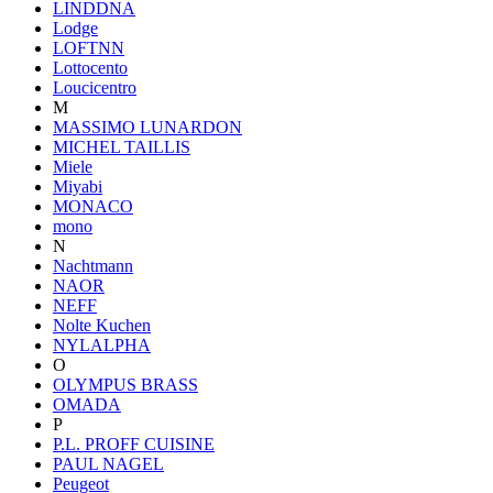
LINDDNA
Lodge
LOFTNN
Lottocento
Loucicentro
M
MASSIMO LUNARDON
MICHEL TAILLIS
Miele
Miyabi
MONACO
mono
N
Nachtmann
NAOR
NEFF
Nolte Kuchen
NYLALPHA
O
OLYMPUS BRASS
OMADA
P
P.L. PROFF CUISINE
PAUL NAGEL
Peugeot