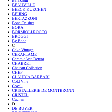
Barazzoni
BEAUVILLE
BEECK KUECHEN
BEIJING
BERTAZZONI
Bone Crusher
BORA
BORMIOLI ROCCO
BROGGI
By Bone
C
Cake Vintage
CERAFLAME
CeramicArte Deruta
CHABRET
Chateau Collection
CHEF
CLAUDIA BARBARI
Cold Vine
Covali
CRISTALLERIE DE MONTBRONN
CRISTEL
Cuchen
D
DE BUYER