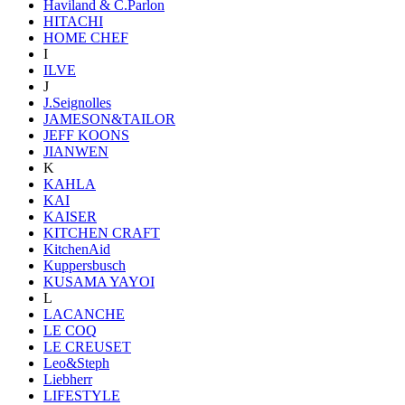
Haviland & C.Parlon
HITACHI
HOME CHEF
I
ILVE
J
J.Seignolles
JAMESON&TAILOR
JEFF KOONS
JIANWEN
K
KAHLA
KAI
KAISER
KITCHEN CRAFT
KitchenAid
Kuppersbusch
KUSAMA YAYOI
L
LACANCHE
LE COQ
LE CREUSET
Leo&Steph
Liebherr
LIFESTYLE