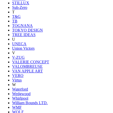
STILLUX
Sub-Zero
T
T&G
TB
TOGNANA
TOKYO DESIGN
TREE IDEAS
U
UNECA
Union Victors
V
V-ZUG
VALERIE CONCEPT
VALOMBREUSE
VAN APPLE ART
VERO
Virtus
W
Waterford
Wedgwood
Whirlpool
William Bounds LTD.
WMF
WOLF