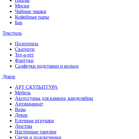
Пиалы
Миски
Чайные чашки
Кофейные пары
Бар
Текстиль
Полотенца
Скатерти
Тет-а-тет
Фартуки
Салфетки подставки и кольца
Декор
АРТ СКУЛЬПТУРА
Мебель
Аксессуары для камина, канделябры
Антиквариат
Вазы
Декор
Елочные игрушки
Люстры
Настенные тарелки
Свечи и подсвечники