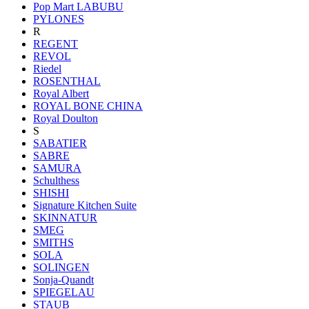
Pop Mart LABUBU
PYLONES
R
REGENT
REVOL
Riedel
ROSENTHAL
Royal Albert
ROYAL BONE CHINA
Royal Doulton
S
SABATIER
SABRE
SAMURA
Schulthess
SHISHI
Signature Kitchen Suite
SKINNATUR
SMEG
SMITHS
SOLA
SOLINGEN
Sonja-Quandt
SPIEGELAU
STAUB