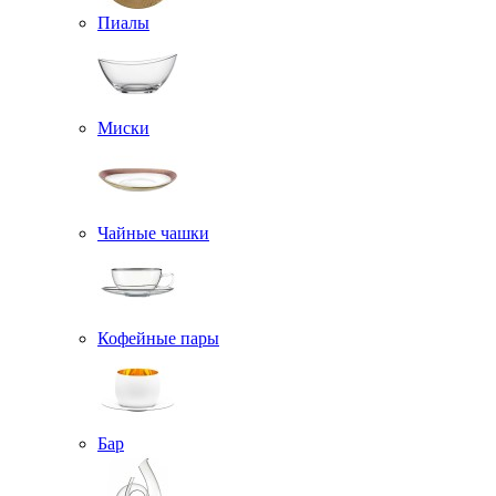
Пиалы
Миски
Чайные чашки
Кофейные пары
Бар