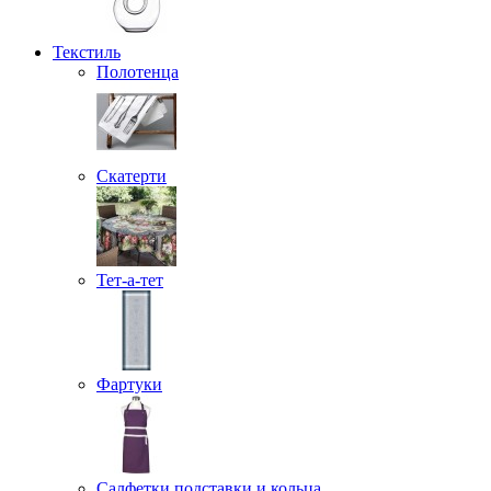
Текстиль
Полотенца
Скатерти
Тет-а-тет
Фартуки
Салфетки подставки и кольца