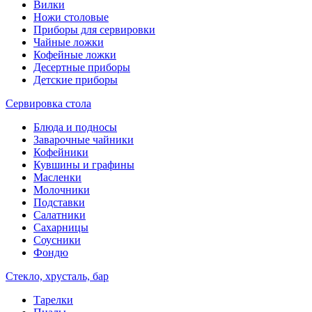
Вилки
Ножи столовые
Приборы для сервировки
Чайные ложки
Кофейные ложки
Десертные приборы
Детские приборы
Сервировка стола
Блюда и подносы
Заварочные чайники
Кофейники
Кувшины и графины
Масленки
Молочники
Подставки
Салатники
Сахарницы
Соусники
Фондю
Стекло, хрусталь, бар
Тарелки