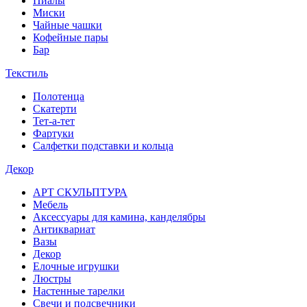
Пиалы
Миски
Чайные чашки
Кофейные пары
Бар
Текстиль
Полотенца
Скатерти
Тет-а-тет
Фартуки
Салфетки подставки и кольца
Декор
АРТ СКУЛЬПТУРА
Мебель
Аксессуары для камина, канделябры
Антиквариат
Вазы
Декор
Елочные игрушки
Люстры
Настенные тарелки
Свечи и подсвечники