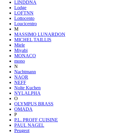
LINDDNA
Lodge
LOFTNN
Lottocento
Loucicentro
M
MASSIMO LUNARDON
MICHEL TAILLIS
Miele
Miyabi
MONACO
mono
N
Nachtmann
NAOR
NEFF
Nolte Kuchen
NYLALPHA
O
OLYMPUS BRASS
OMADA
P
P.L. PROFF CUISINE
PAUL NAGEL
Peugeot