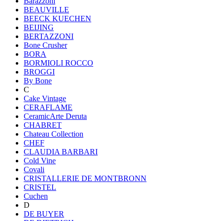
Barazzoni
BEAUVILLE
BEECK KUECHEN
BEIJING
BERTAZZONI
Bone Crusher
BORA
BORMIOLI ROCCO
BROGGI
By Bone
C
Cake Vintage
CERAFLAME
CeramicArte Deruta
CHABRET
Chateau Collection
CHEF
CLAUDIA BARBARI
Cold Vine
Covali
CRISTALLERIE DE MONTBRONN
CRISTEL
Cuchen
D
DE BUYER