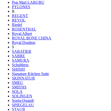
Pop Mart LABUBU
PYLONES
R
REGENT
REVOL
Riedel
ROSENTHAL
Royal Albert
ROYAL BONE CHINA
Royal Doulton
S
SABATIER
SABRE
SAMURA
Schulthess
SHISHI
Signature Kitchen Suite
SKINNATUR
SMEG
SMITHS
SOLA
SOLINGEN
Sonja-Quandt
SPIEGELAU
STAUB