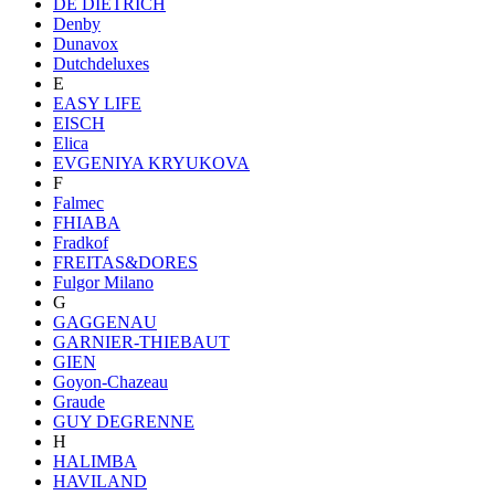
DE DIETRICH
Denby
Dunavox
Dutchdeluxes
E
EASY LIFE
EISCH
Elica
EVGENIYA KRYUKOVA
F
Falmec
FHIABA
Fradkof
FREITAS&DORES
Fulgor Milano
G
GAGGENAU
GARNIER-THIEBAUT
GIEN
Goyon-Chazeau
Graude
GUY DEGRENNE
H
HALIMBA
HAVILAND