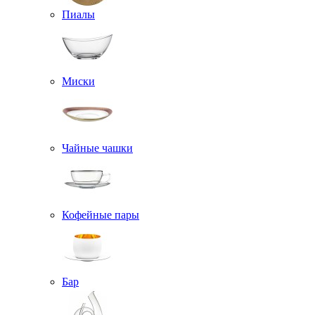
Пиалы
Миски
Чайные чашки
Кофейные пары
Бар