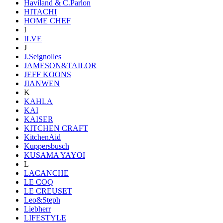
Haviland & C.Parlon
HITACHI
HOME CHEF
I
ILVE
J
J.Seignolles
JAMESON&TAILOR
JEFF KOONS
JIANWEN
K
KAHLA
KAI
KAISER
KITCHEN CRAFT
KitchenAid
Kuppersbusch
KUSAMA YAYOI
L
LACANCHE
LE COQ
LE CREUSET
Leo&Steph
Liebherr
LIFESTYLE