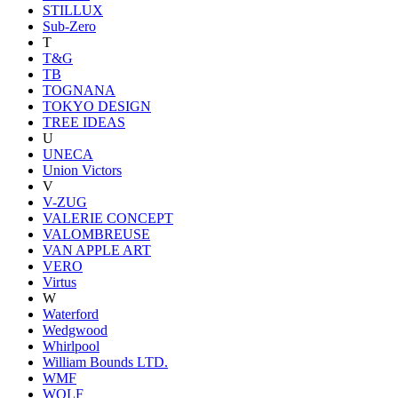
STILLUX
Sub-Zero
T
T&G
TB
TOGNANA
TOKYO DESIGN
TREE IDEAS
U
UNECA
Union Victors
V
V-ZUG
VALERIE CONCEPT
VALOMBREUSE
VAN APPLE ART
VERO
Virtus
W
Waterford
Wedgwood
Whirlpool
William Bounds LTD.
WMF
WOLF