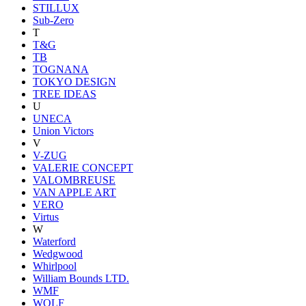
STILLUX
Sub-Zero
T
T&G
TB
TOGNANA
TOKYO DESIGN
TREE IDEAS
U
UNECA
Union Victors
V
V-ZUG
VALERIE CONCEPT
VALOMBREUSE
VAN APPLE ART
VERO
Virtus
W
Waterford
Wedgwood
Whirlpool
William Bounds LTD.
WMF
WOLF