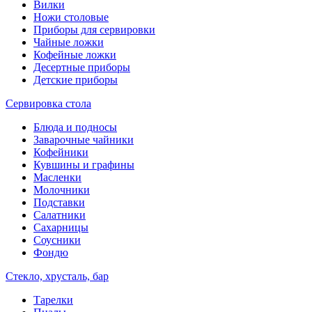
Вилки
Ножи столовые
Приборы для сервировки
Чайные ложки
Кофейные ложки
Десертные приборы
Детские приборы
Сервировка стола
Блюда и подносы
Заварочные чайники
Кофейники
Кувшины и графины
Масленки
Молочники
Подставки
Салатники
Сахарницы
Соусники
Фондю
Стекло, хрусталь, бар
Тарелки