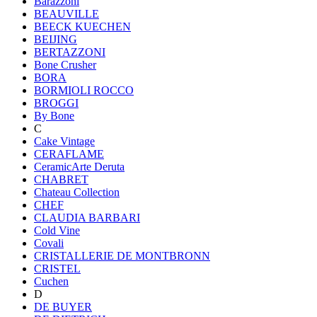
Barazzoni
BEAUVILLE
BEECK KUECHEN
BEIJING
BERTAZZONI
Bone Crusher
BORA
BORMIOLI ROCCO
BROGGI
By Bone
C
Cake Vintage
CERAFLAME
CeramicArte Deruta
CHABRET
Chateau Collection
CHEF
CLAUDIA BARBARI
Cold Vine
Covali
CRISTALLERIE DE MONTBRONN
CRISTEL
Cuchen
D
DE BUYER