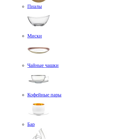
Пиалы
Миски
Чайные чашки
Кофейные пары
Бар