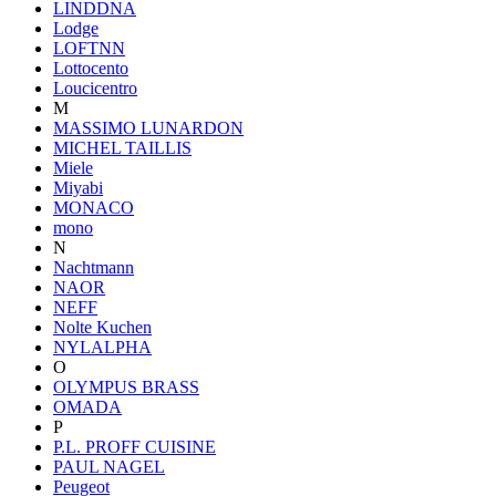
LINDDNA
Lodge
LOFTNN
Lottocento
Loucicentro
M
MASSIMO LUNARDON
MICHEL TAILLIS
Miele
Miyabi
MONACO
mono
N
Nachtmann
NAOR
NEFF
Nolte Kuchen
NYLALPHA
O
OLYMPUS BRASS
OMADA
P
P.L. PROFF CUISINE
PAUL NAGEL
Peugeot