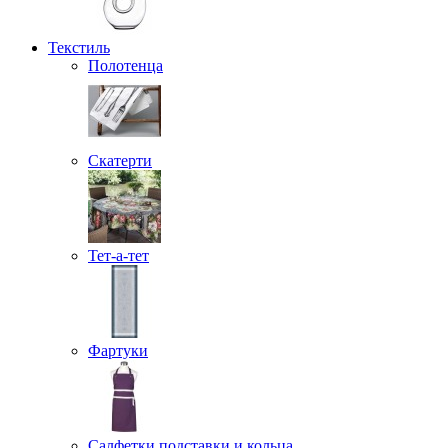
Текстиль
Полотенца
Скатерти
Тет-а-тет
Фартуки
Салфетки подставки и кольца