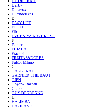
DE DIETRICH
Denby
Dunavox
Dutchdeluxes
E
EASY LIFE
EISCH
Elica
EVGENIYA KRYUKOVA
F
Falmec
FHIABA
Fradkof
FREITAS&DORES
Fulgor Milano
G
GAGGENAU
GARNIER-THIEBAUT
GIEN
Goyon-Chazeau
Graude
GUY DEGRENNE
H
HALIMBA
HAVILAND