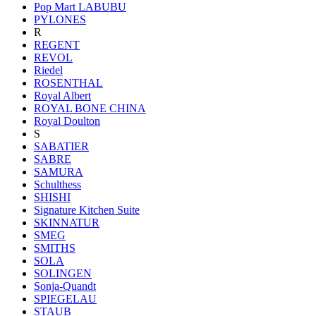
Pop Mart LABUBU
PYLONES
R
REGENT
REVOL
Riedel
ROSENTHAL
Royal Albert
ROYAL BONE CHINA
Royal Doulton
S
SABATIER
SABRE
SAMURA
Schulthess
SHISHI
Signature Kitchen Suite
SKINNATUR
SMEG
SMITHS
SOLA
SOLINGEN
Sonja-Quandt
SPIEGELAU
STAUB