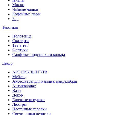
Пиалы
Миски
Чайные чашки
Кофейные пары
Бар
Текстиль
Полотенца
Скатерти
Тет-а-тет
Фартуки
Салфетки подставки и кольца
Декор
АРТ СКУЛЬПТУРА
Мебель
Аксессуары для камина, канделябры
Антиквариат
Вазы
Декор
Елочные игрушки
Люстры
Настенные тарелки
Свечи и подсвечники