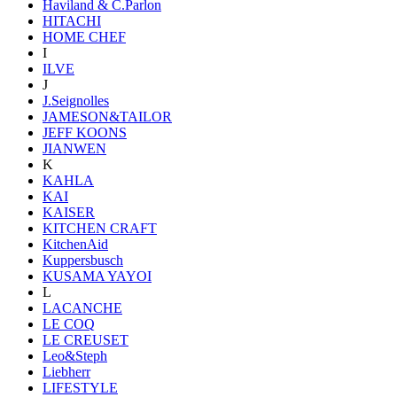
Haviland & C.Parlon
HITACHI
HOME CHEF
I
ILVE
J
J.Seignolles
JAMESON&TAILOR
JEFF KOONS
JIANWEN
K
KAHLA
KAI
KAISER
KITCHEN CRAFT
KitchenAid
Kuppersbusch
KUSAMA YAYOI
L
LACANCHE
LE COQ
LE CREUSET
Leo&Steph
Liebherr
LIFESTYLE