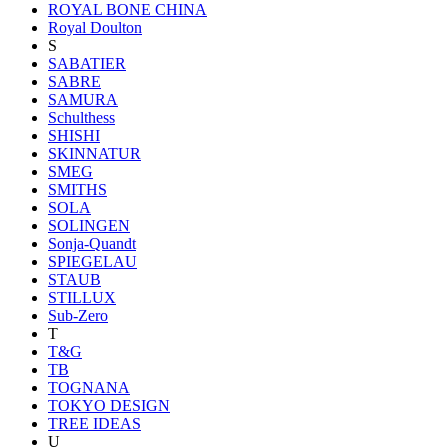
ROYAL BONE CHINA
Royal Doulton
S
SABATIER
SABRE
SAMURA
Schulthess
SHISHI
SKINNATUR
SMEG
SMITHS
SOLA
SOLINGEN
Sonja-Quandt
SPIEGELAU
STAUB
STILLUX
Sub-Zero
T
T&G
TB
TOGNANA
TOKYO DESIGN
TREE IDEAS
U