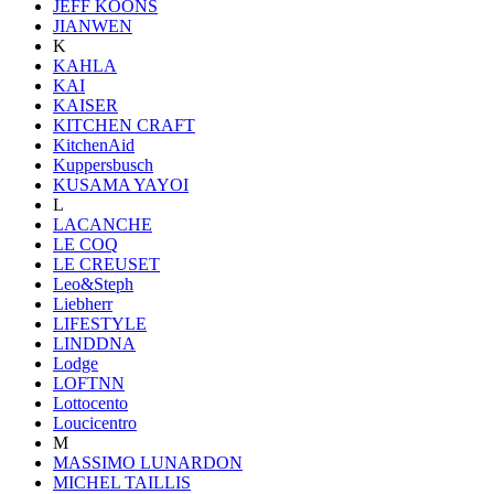
JEFF KOONS
JIANWEN
K
KAHLA
KAI
KAISER
KITCHEN CRAFT
KitchenAid
Kuppersbusch
KUSAMA YAYOI
L
LACANCHE
LE COQ
LE CREUSET
Leo&Steph
Liebherr
LIFESTYLE
LINDDNA
Lodge
LOFTNN
Lottocento
Loucicentro
M
MASSIMO LUNARDON
MICHEL TAILLIS