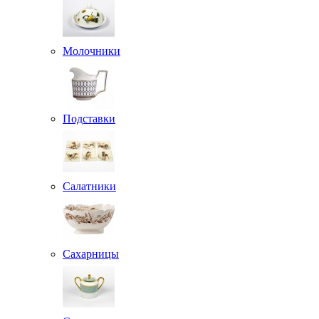
Молочники
Подставки
Салатники
Сахарницы