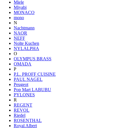
Miele
Miyabi
MONACO
mono
N
Nachtmann
NAOR
NEFF
Nolte Kuchen
NYLALPHA
O
OLYMPUS BRASS
OMADA
P
P.L. PROFF CUISINE
PAUL NAGEL
Peugeot
Pop Mart LABUBU
PYLONES
R
REGENT
REVOL
Riedel
ROSENTHAL
Royal Albert