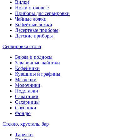
Вилки
Ножи столовые
Приборы для сервировки
Чайные ложки
Кофейные ложки
Десертные приборы
Детские приборы
Сервировка стола
Блюда и подносы
Заварочные чайники
Кофейники
Кувшины и графины
Масленки
Молочники
Подставки
Салатники
Сахарницы
Соусники
Фондю
Стекло, хрусталь, бар
Тарелки