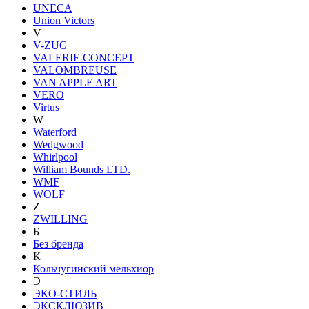
UNECA
Union Victors
V
V-ZUG
VALERIE CONCEPT
VALOMBREUSE
VAN APPLE ART
VERO
Virtus
W
Waterford
Wedgwood
Whirlpool
William Bounds LTD.
WMF
WOLF
Z
ZWILLING
Б
Без бренда
К
Кольчугинский мельхиор
Э
ЭКО-СТИЛЬ
ЭКСКЛЮЗИВ