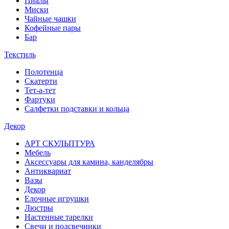
Пиалы
Миски
Чайные чашки
Кофейные пары
Бар
Текстиль
Полотенца
Скатерти
Тет-а-тет
Фартуки
Салфетки подставки и кольца
Декор
АРТ СКУЛЬПТУРА
Мебель
Аксессуары для камина, канделябры
Антиквариат
Вазы
Декор
Елочные игрушки
Люстры
Настенные тарелки
Свечи и подсвечники