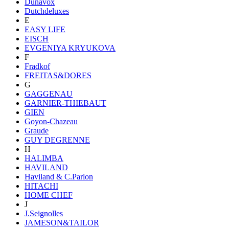
Dunavox
Dutchdeluxes
E
EASY LIFE
EISCH
EVGENIYA KRYUKOVA
F
Fradkof
FREITAS&DORES
G
GAGGENAU
GARNIER-THIEBAUT
GIEN
Goyon-Chazeau
Graude
GUY DEGRENNE
H
HALIMBA
HAVILAND
Haviland & C.Parlon
HITACHI
HOME CHEF
J
J.Seignolles
JAMESON&TAILOR