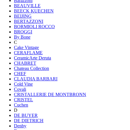
Barazzoni
BEAUVILLE
BEECK KUECHEN
BEIJING
BERTAZZONI
BORMIOLI ROCCO
BROGGI
By Bone
C
Cake Vintage
CERAFLAME
CeramicArte Deruta
CHABRET
Chateau Collection
CHEF
CLAUDIA BARBARI
Cold Vine
Covali
CRISTALLERIE DE MONTBRONN
CRISTEL
Cuchen
D
DE BUYER
DE DIETRICH
Denby