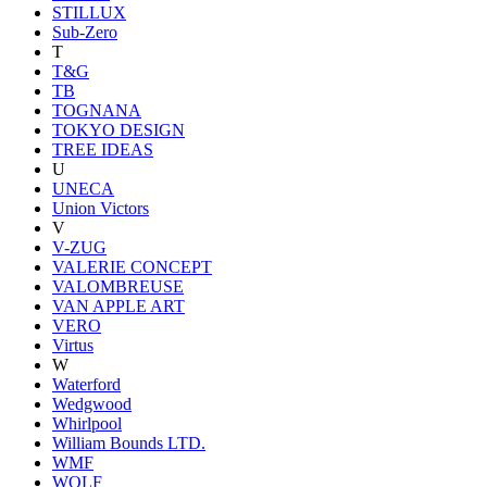
STILLUX
Sub-Zero
T
T&G
TB
TOGNANA
TOKYO DESIGN
TREE IDEAS
U
UNECA
Union Victors
V
V-ZUG
VALERIE CONCEPT
VALOMBREUSE
VAN APPLE ART
VERO
Virtus
W
Waterford
Wedgwood
Whirlpool
William Bounds LTD.
WMF
WOLF