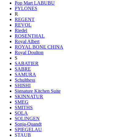
Pop Mart LABUBU
PYLONES
R
REGENT
REVOL
Riedel
ROSENTHAL
Royal Albert
ROYAL BONE CHINA
Royal Doulton
S
SABATIER
SABRE
SAMURA
Schulthess
SHISHI
Signature Kitchen Suite
SKINNATUR
SMEG
SMITHS
SOLA
SOLINGEN
Sonja-Quandt
SPIEGELAU
STAUB