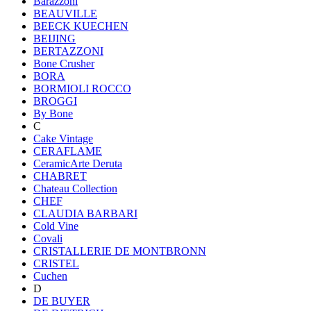
Barazzoni
BEAUVILLE
BEECK KUECHEN
BEIJING
BERTAZZONI
Bone Crusher
BORA
BORMIOLI ROCCO
BROGGI
By Bone
C
Cake Vintage
CERAFLAME
CeramicArte Deruta
CHABRET
Chateau Collection
CHEF
CLAUDIA BARBARI
Cold Vine
Covali
CRISTALLERIE DE MONTBRONN
CRISTEL
Cuchen
D
DE BUYER