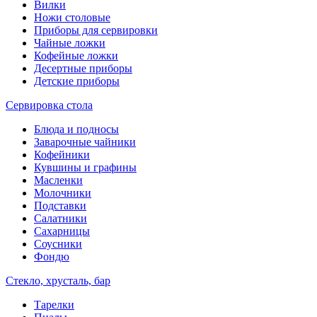
Вилки
Ножи столовые
Приборы для сервировки
Чайные ложки
Кофейные ложки
Десертные приборы
Детские приборы
Сервировка стола
Блюда и подносы
Заварочные чайники
Кофейники
Кувшины и графины
Масленки
Молочники
Подставки
Салатники
Сахарницы
Соусники
Фондю
Стекло, хрусталь, бар
Тарелки