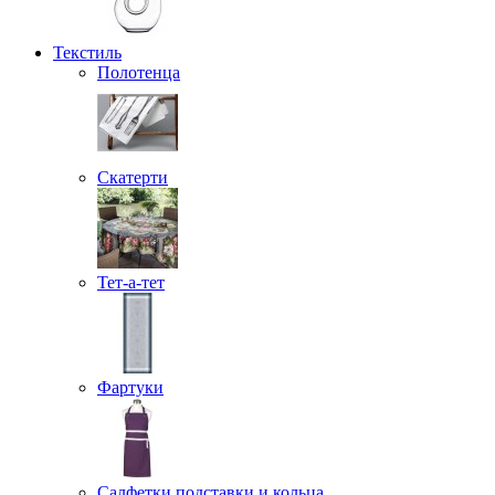
Текстиль
Полотенца
Скатерти
Тет-а-тет
Фартуки
Салфетки подставки и кольца