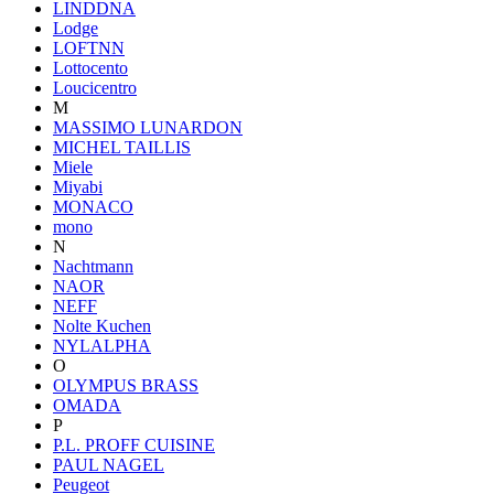
LINDDNA
Lodge
LOFTNN
Lottocento
Loucicentro
M
MASSIMO LUNARDON
MICHEL TAILLIS
Miele
Miyabi
MONACO
mono
N
Nachtmann
NAOR
NEFF
Nolte Kuchen
NYLALPHA
O
OLYMPUS BRASS
OMADA
P
P.L. PROFF CUISINE
PAUL NAGEL
Peugeot