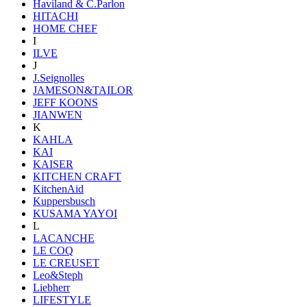
Haviland & C.Parlon
HITACHI
HOME CHEF
I
ILVE
J
J.Seignolles
JAMESON&TAILOR
JEFF KOONS
JIANWEN
K
KAHLA
KAI
KAISER
KITCHEN CRAFT
KitchenAid
Kuppersbusch
KUSAMA YAYOI
L
LACANCHE
LE COQ
LE CREUSET
Leo&Steph
Liebherr
LIFESTYLE