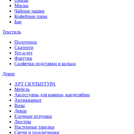
Пиалы
Миски
Чайные чашки
Кофейные пары
Бар
Текстиль
Полотенца
Скатерти
Тет-а-тет
Фартуки
Салфетки подставки и кольца
Декор
АРТ СКУЛЬПТУРА
Мебель
Аксессуары для камина, канделябры
Антиквариат
Вазы
Декор
Елочные игрушки
Люстры
Настенные тарелки
Свечи и подсвечники