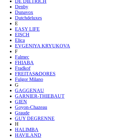
DE DIETRICH
Denby
Dunavox
Dutchdeluxes
E
EASY LIFE
EISCH
Elica
EVGENIYA KRYUKOVA
F
Falmec
FHIABA
Fradkof
FREITAS&DORES
Fulgor Milano
G
GAGGENAU
GARNIER-THIEBAUT
GIEN
Goyon-Chazeau
Graude
GUY DEGRENNE
H
HALIMBA
HAVILAND