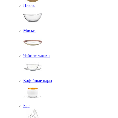
Пиалы
Миски
Чайные чашки
Кофейные пары
Бар