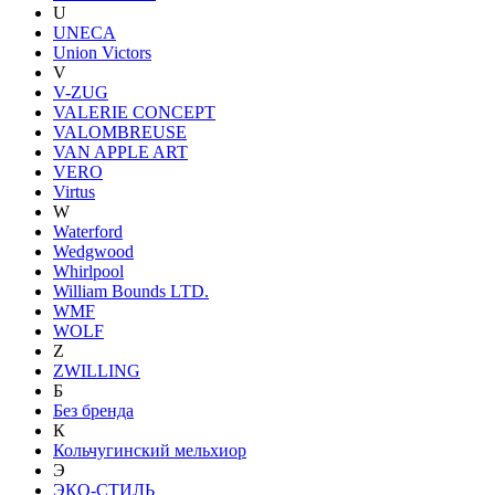
U
UNECA
Union Victors
V
V-ZUG
VALERIE CONCEPT
VALOMBREUSE
VAN APPLE ART
VERO
Virtus
W
Waterford
Wedgwood
Whirlpool
William Bounds LTD.
WMF
WOLF
Z
ZWILLING
Б
Без бренда
К
Кольчугинский мельхиор
Э
ЭКО-СТИЛЬ