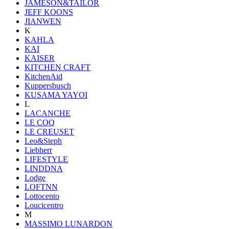
JAMESON&TAILOR
JEFF KOONS
JIANWEN
K
KAHLA
KAI
KAISER
KITCHEN CRAFT
KitchenAid
Kuppersbusch
KUSAMA YAYOI
L
LACANCHE
LE COQ
LE CREUSET
Leo&Steph
Liebherr
LIFESTYLE
LINDDNA
Lodge
LOFTNN
Lottocento
Loucicentro
M
MASSIMO LUNARDON