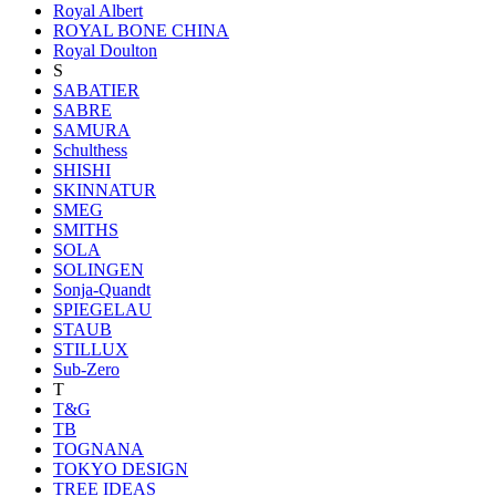
Royal Albert
ROYAL BONE CHINA
Royal Doulton
S
SABATIER
SABRE
SAMURA
Schulthess
SHISHI
SKINNATUR
SMEG
SMITHS
SOLA
SOLINGEN
Sonja-Quandt
SPIEGELAU
STAUB
STILLUX
Sub-Zero
T
T&G
TB
TOGNANA
TOKYO DESIGN
TREE IDEAS