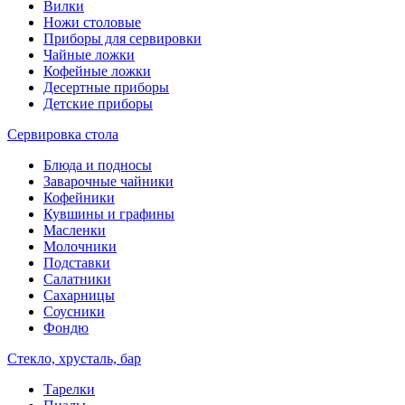
Вилки
Ножи столовые
Приборы для сервировки
Чайные ложки
Кофейные ложки
Десертные приборы
Детские приборы
Сервировка стола
Блюда и подносы
Заварочные чайники
Кофейники
Кувшины и графины
Масленки
Молочники
Подставки
Салатники
Сахарницы
Соусники
Фондю
Стекло, хрусталь, бар
Тарелки