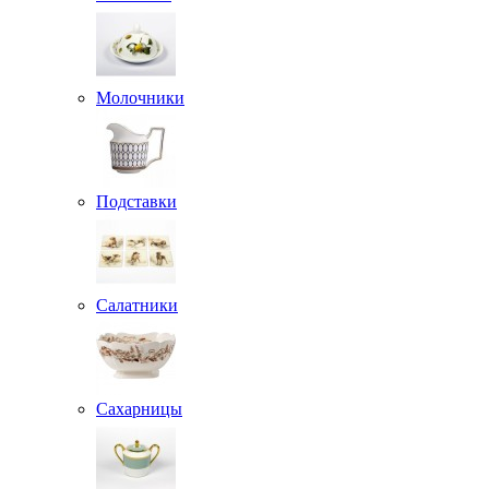
Молочники
Подставки
Салатники
Сахарницы