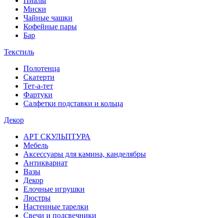
Пиалы
Миски
Чайные чашки
Кофейные пары
Бар
Текстиль
Полотенца
Скатерти
Тет-а-тет
Фартуки
Салфетки подставки и кольца
Декор
АРТ СКУЛЬПТУРА
Мебель
Аксессуары для камина, канделябры
Антиквариат
Вазы
Декор
Елочные игрушки
Люстры
Настенные тарелки
Свечи и подсвечники