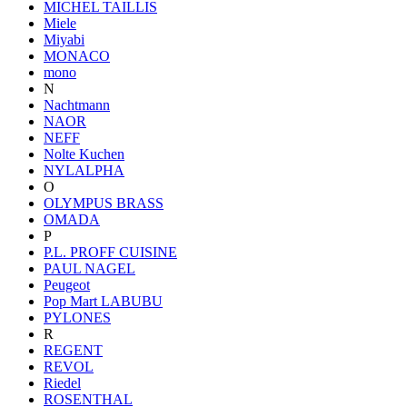
MICHEL TAILLIS
Miele
Miyabi
MONACO
mono
N
Nachtmann
NAOR
NEFF
Nolte Kuchen
NYLALPHA
O
OLYMPUS BRASS
OMADA
P
P.L. PROFF CUISINE
PAUL NAGEL
Peugeot
Pop Mart LABUBU
PYLONES
R
REGENT
REVOL
Riedel
ROSENTHAL