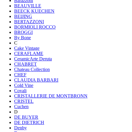
Barazzoni
BEAUVILLE
BEECK KUECHEN
BEIJING
BERTAZZONI
BORMIOLI ROCCO
BROGGI
By Bone
C
Cake Vintage
CERAFLAME
CeramicArte Deruta
CHABRET
Chateau Collection
CHEF
CLAUDIA BARBARI
Cold Vine
Covali
CRISTALLERIE DE MONTBRONN
CRISTEL
Cuchen
D
DE BUYER
DE DIETRICH
Denby