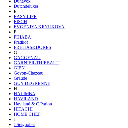
Dunavox
Dutchdeluxes
E
EASY LIFE
EISCH
EVGENIYA KRYUKOVA
F
FHIABA
Fradkof
FREITAS&DORES
G
GAGGENAU
GARNIER-THIEBAUT
GIEN
Goyon-Chazeau
Graude
GUY DEGRENNE
H
HALIMBA
HAVILAND
Haviland & C.Parlon
HITACHI
HOME CHEF
J
J.Seignolles