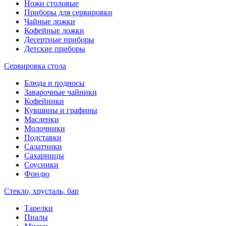
Ножи столовые
Приборы для сервировки
Чайные ложки
Кофейные ложки
Десертные приборы
Детские приборы
Сервировка стола
Блюда и подносы
Заварочные чайники
Кофейники
Кувшины и графины
Масленки
Молочники
Подставки
Салатники
Сахарницы
Соусники
Фондю
Стекло, хрусталь, бар
Тарелки
Пиалы