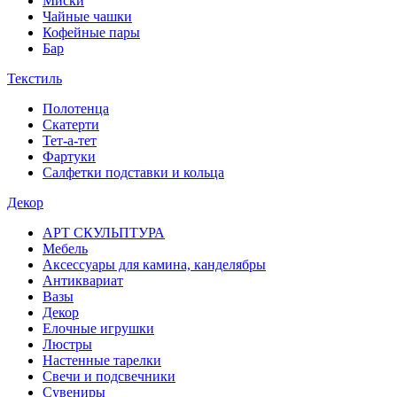
Миски
Чайные чашки
Кофейные пары
Бар
Текстиль
Полотенца
Скатерти
Тет-а-тет
Фартуки
Салфетки подставки и кольца
Декор
АРТ СКУЛЬПТУРА
Мебель
Аксессуары для камина, канделябры
Антиквариат
Вазы
Декор
Елочные игрушки
Люстры
Настенные тарелки
Свечи и подсвечники
Сувениры