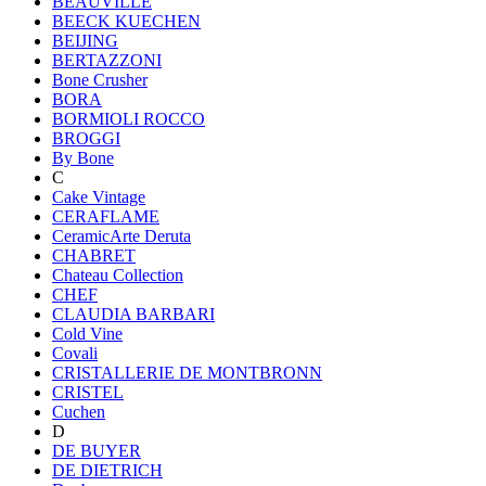
BEAUVILLE
BEECK KUECHEN
BEIJING
BERTAZZONI
Bone Crusher
BORA
BORMIOLI ROCCO
BROGGI
By Bone
C
Cake Vintage
CERAFLAME
CeramicArte Deruta
CHABRET
Chateau Collection
CHEF
CLAUDIA BARBARI
Cold Vine
Covali
CRISTALLERIE DE MONTBRONN
CRISTEL
Cuchen
D
DE BUYER
DE DIETRICH