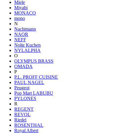
Miele
Miyabi
MONACO
mono
N
Nachtmann
NAOR
NEFF
Nolte Kuchen
NYLALPHA
O
OLYMPUS BRASS
OMADA
P
P.L. PROFF CUISINE
PAUL NAGEL
Peugeot
Pop Mart LABUBU
PYLONES
R
REGENT
REVOL
Riedel
ROSENTHAL
Royal Albert