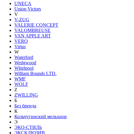
UNECA
Union Victors
V
V-ZUG
VALERIE CONCEPT
VALOMBREUSE
VAN APPLE ART
VERO
Virtus
W
Waterford
Wedgwood
Whirlpool
William Bounds LTD.
WMF
WOLF
Z
ZWILLING
Б
Без бренда
К
Кольчугинский мельхиор
Э
ЭКО-СТИЛЬ
ЭКСКЛЮЗИВ