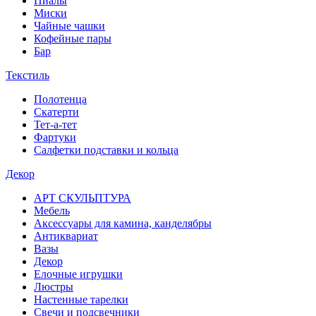
Пиалы
Миски
Чайные чашки
Кофейные пары
Бар
Текстиль
Полотенца
Скатерти
Тет-а-тет
Фартуки
Салфетки подставки и кольца
Декор
АРТ СКУЛЬПТУРА
Мебель
Аксессуары для камина, канделябры
Антиквариат
Вазы
Декор
Елочные игрушки
Люстры
Настенные тарелки
Свечи и подсвечники