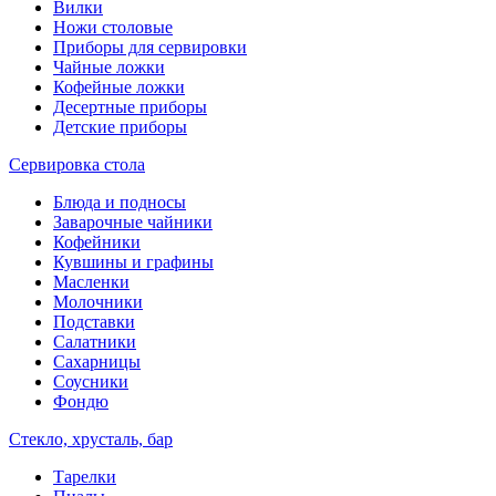
Вилки
Ножи столовые
Приборы для сервировки
Чайные ложки
Кофейные ложки
Десертные приборы
Детские приборы
Сервировка стола
Блюда и подносы
Заварочные чайники
Кофейники
Кувшины и графины
Масленки
Молочники
Подставки
Салатники
Сахарницы
Соусники
Фондю
Стекло, хрусталь, бар
Тарелки