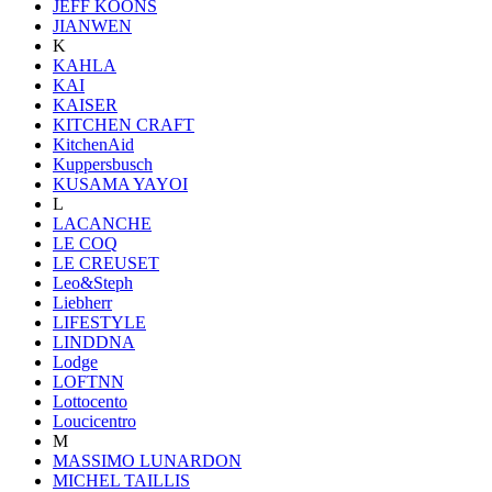
JEFF KOONS
JIANWEN
K
KAHLA
KAI
KAISER
KITCHEN CRAFT
KitchenAid
Kuppersbusch
KUSAMA YAYOI
L
LACANCHE
LE COQ
LE CREUSET
Leo&Steph
Liebherr
LIFESTYLE
LINDDNA
Lodge
LOFTNN
Lottocento
Loucicentro
M
MASSIMO LUNARDON
MICHEL TAILLIS