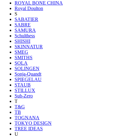
ROYAL BONE CHINA
Royal Doulton
S
SABATIER
SABRE
SAMURA
Schulthess
SHISHI
SKINNATUR
SMEG
SMITHS
SOLA
SOLINGEN
Sonja-Quandt
SPIEGELAU
STAUB
STILLUX
Sub-Zero
T
T&G
TB
TOGNANA
TOKYO DESIGN
TREE IDEAS
U