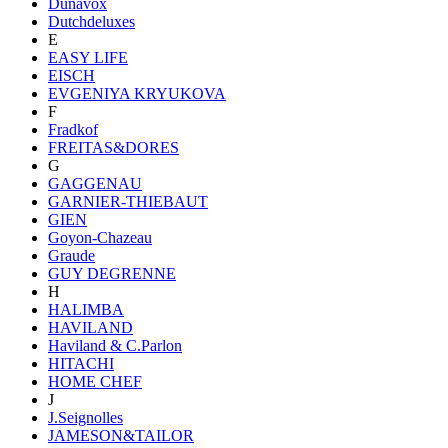
Dunavox
Dutchdeluxes
E
EASY LIFE
EISCH
EVGENIYA KRYUKOVA
F
Fradkof
FREITAS&DORES
G
GAGGENAU
GARNIER-THIEBAUT
GIEN
Goyon-Chazeau
Graude
GUY DEGRENNE
H
HALIMBA
HAVILAND
Haviland & C.Parlon
HITACHI
HOME CHEF
J
J.Seignolles
JAMESON&TAILOR