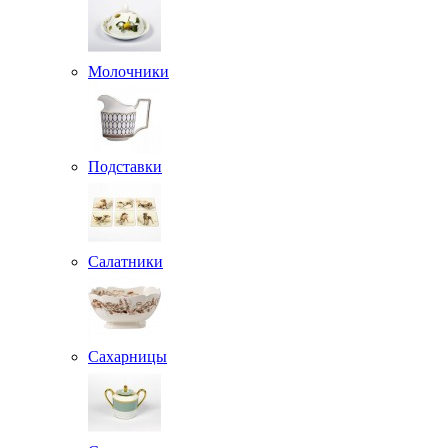
Молочники
Подставки
Салатники
Сахарницы