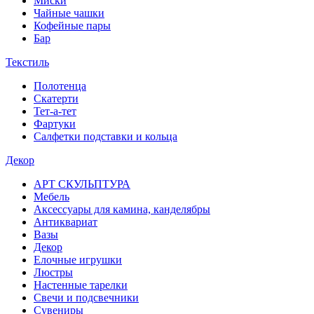
Миски
Чайные чашки
Кофейные пары
Бар
Текстиль
Полотенца
Скатерти
Тет-а-тет
Фартуки
Салфетки подставки и кольца
Декор
АРТ СКУЛЬПТУРА
Мебель
Аксессуары для камина, канделябры
Антиквариат
Вазы
Декор
Елочные игрушки
Люстры
Настенные тарелки
Свечи и подсвечники
Сувениры