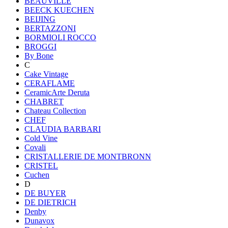
BEAUVILLE
BEECK KUECHEN
BEIJING
BERTAZZONI
BORMIOLI ROCCO
BROGGI
By Bone
C
Cake Vintage
CERAFLAME
CeramicArte Deruta
CHABRET
Chateau Collection
CHEF
CLAUDIA BARBARI
Cold Vine
Covali
CRISTALLERIE DE MONTBRONN
CRISTEL
Cuchen
D
DE BUYER
DE DIETRICH
Denby
Dunavox