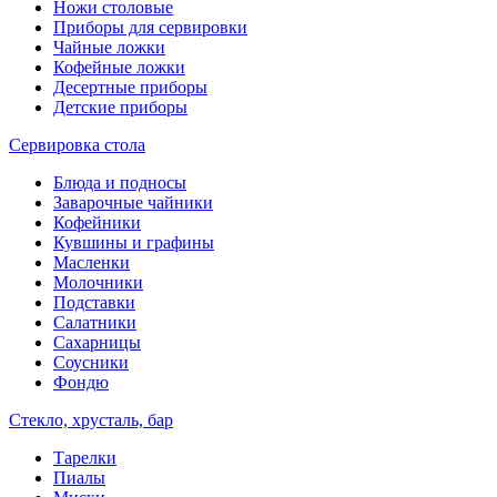
Ножи столовые
Приборы для сервировки
Чайные ложки
Кофейные ложки
Десертные приборы
Детские приборы
Сервировка стола
Блюда и подносы
Заварочные чайники
Кофейники
Кувшины и графины
Масленки
Молочники
Подставки
Салатники
Сахарницы
Соусники
Фондю
Стекло, хрусталь, бар
Тарелки
Пиалы