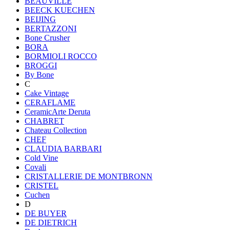
BEAUVILLE
BEECK KUECHEN
BEIJING
BERTAZZONI
Bone Crusher
BORA
BORMIOLI ROCCO
BROGGI
By Bone
C
Cake Vintage
CERAFLAME
CeramicArte Deruta
CHABRET
Chateau Collection
CHEF
CLAUDIA BARBARI
Cold Vine
Covali
CRISTALLERIE DE MONTBRONN
CRISTEL
Cuchen
D
DE BUYER
DE DIETRICH