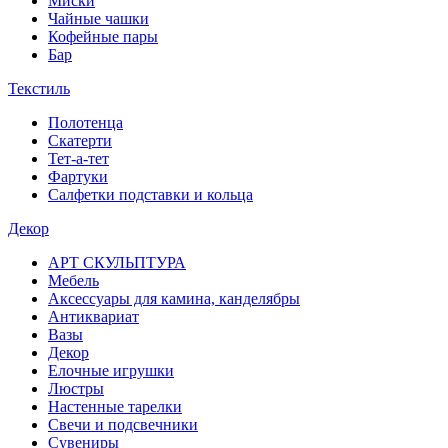
Миски
Чайные чашки
Кофейные пары
Бар
Текстиль
Полотенца
Скатерти
Тет-а-тет
Фартуки
Салфетки подставки и кольца
Декор
АРТ СКУЛЬПТУРА
Мебель
Аксессуары для камина, канделябры
Антиквариат
Вазы
Декор
Елочные игрушки
Люстры
Настенные тарелки
Свечи и подсвечники
Сувениры