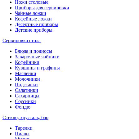
Ножи столовые
Приборы для сервировки
Чайные ложки
Кофейные ложки
Десертные приборы
Детские приборы
Сервировка стола
Блюда и подносы
Заварочные чайники
Кофейники
Кувшины и графины
Масленки
Молочники
Подставки
Салатники
Сахарницы
Соусники
Фондю
Стекло, хрусталь, бар
Тарелки
Пиалы