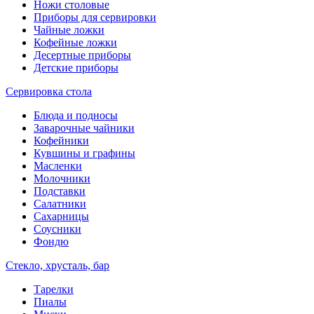
Ножи столовые
Приборы для сервировки
Чайные ложки
Кофейные ложки
Десертные приборы
Детские приборы
Сервировка стола
Блюда и подносы
Заварочные чайники
Кофейники
Кувшины и графины
Масленки
Молочники
Подставки
Салатники
Сахарницы
Соусники
Фондю
Стекло, хрусталь, бар
Тарелки
Пиалы