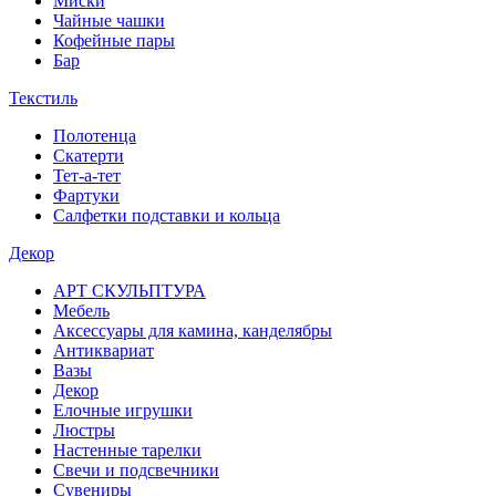
Миски
Чайные чашки
Кофейные пары
Бар
Текстиль
Полотенца
Скатерти
Тет-а-тет
Фартуки
Салфетки подставки и кольца
Декор
АРТ СКУЛЬПТУРА
Мебель
Аксессуары для камина, канделябры
Антиквариат
Вазы
Декор
Елочные игрушки
Люстры
Настенные тарелки
Свечи и подсвечники
Сувениры