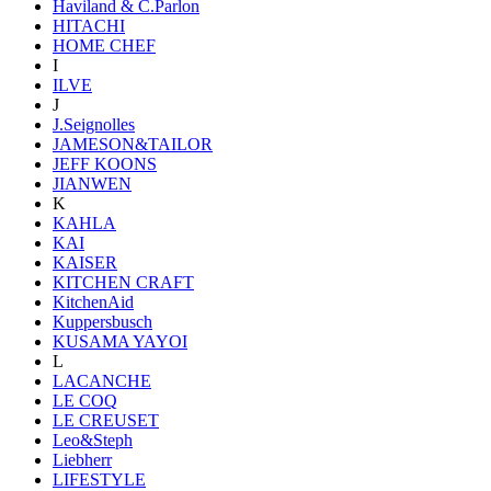
Haviland & C.Parlon
HITACHI
HOME CHEF
I
ILVE
J
J.Seignolles
JAMESON&TAILOR
JEFF KOONS
JIANWEN
K
KAHLA
KAI
KAISER
KITCHEN CRAFT
KitchenAid
Kuppersbusch
KUSAMA YAYOI
L
LACANCHE
LE COQ
LE CREUSET
Leo&Steph
Liebherr
LIFESTYLE