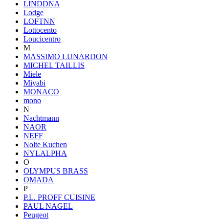
LINDDNA
Lodge
LOFTNN
Lottocento
Loucicentro
M
MASSIMO LUNARDON
MICHEL TAILLIS
Miele
Miyabi
MONACO
mono
N
Nachtmann
NAOR
NEFF
Nolte Kuchen
NYLALPHA
O
OLYMPUS BRASS
OMADA
P
P.L. PROFF CUISINE
PAUL NAGEL
Peugeot