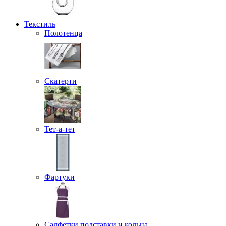
Текстиль
Полотенца
Скатерти
Тет-а-тет
Фартуки
Салфетки подставки и кольца