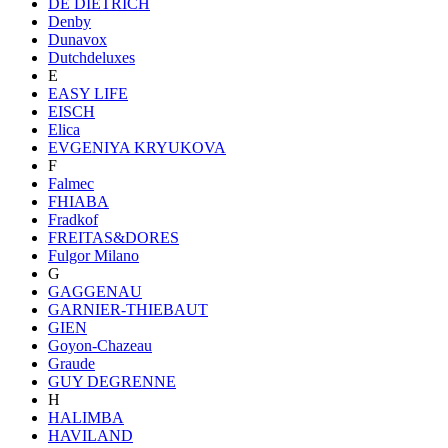
DE DIETRICH
Denby
Dunavox
Dutchdeluxes
E
EASY LIFE
EISCH
Elica
EVGENIYA KRYUKOVA
F
Falmec
FHIABA
Fradkof
FREITAS&DORES
Fulgor Milano
G
GAGGENAU
GARNIER-THIEBAUT
GIEN
Goyon-Chazeau
Graude
GUY DEGRENNE
H
HALIMBA
HAVILAND