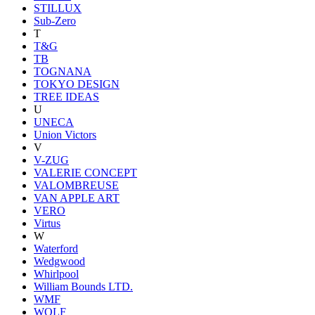
STILLUX
Sub-Zero
T
T&G
TB
TOGNANA
TOKYO DESIGN
TREE IDEAS
U
UNECA
Union Victors
V
V-ZUG
VALERIE CONCEPT
VALOMBREUSE
VAN APPLE ART
VERO
Virtus
W
Waterford
Wedgwood
Whirlpool
William Bounds LTD.
WMF
WOLF