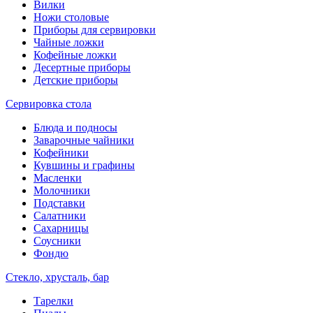
Вилки
Ножи столовые
Приборы для сервировки
Чайные ложки
Кофейные ложки
Десертные приборы
Детские приборы
Сервировка стола
Блюда и подносы
Заварочные чайники
Кофейники
Кувшины и графины
Масленки
Молочники
Подставки
Салатники
Сахарницы
Соусники
Фондю
Стекло, хрусталь, бар
Тарелки