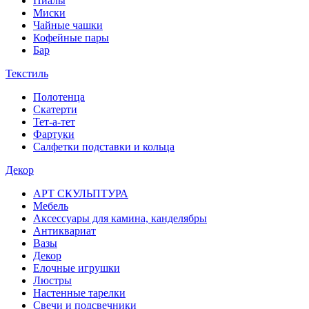
Пиалы
Миски
Чайные чашки
Кофейные пары
Бар
Текстиль
Полотенца
Скатерти
Тет-а-тет
Фартуки
Салфетки подставки и кольца
Декор
АРТ СКУЛЬПТУРА
Мебель
Аксессуары для камина, канделябры
Антиквариат
Вазы
Декор
Елочные игрушки
Люстры
Настенные тарелки
Свечи и подсвечники