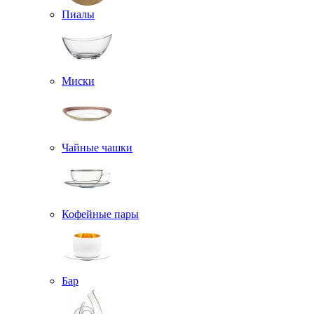
Пиалы
Миски
Чайные чашки
Кофейные пары
Бар