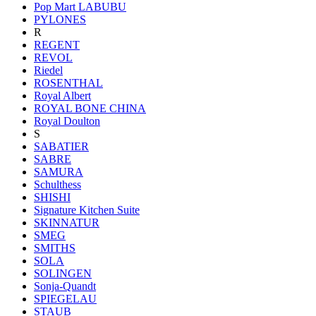
Pop Mart LABUBU
PYLONES
R
REGENT
REVOL
Riedel
ROSENTHAL
Royal Albert
ROYAL BONE CHINA
Royal Doulton
S
SABATIER
SABRE
SAMURA
Schulthess
SHISHI
Signature Kitchen Suite
SKINNATUR
SMEG
SMITHS
SOLA
SOLINGEN
Sonja-Quandt
SPIEGELAU
STAUB