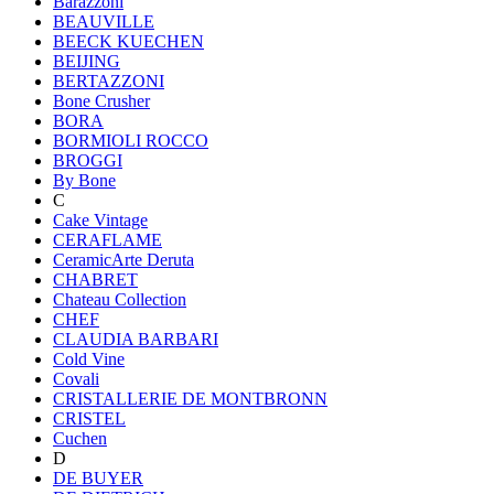
Barazzoni
BEAUVILLE
BEECK KUECHEN
BEIJING
BERTAZZONI
Bone Crusher
BORA
BORMIOLI ROCCO
BROGGI
By Bone
C
Cake Vintage
CERAFLAME
CeramicArte Deruta
CHABRET
Chateau Collection
CHEF
CLAUDIA BARBARI
Cold Vine
Covali
CRISTALLERIE DE MONTBRONN
CRISTEL
Cuchen
D
DE BUYER