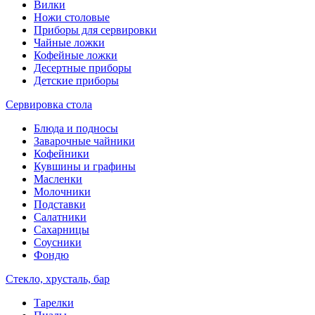
Вилки
Ножи столовые
Приборы для сервировки
Чайные ложки
Кофейные ложки
Десертные приборы
Детские приборы
Сервировка стола
Блюда и подносы
Заварочные чайники
Кофейники
Кувшины и графины
Масленки
Молочники
Подставки
Салатники
Сахарницы
Соусники
Фондю
Стекло, хрусталь, бар
Тарелки