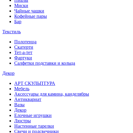
Пиалы
Миски
Чайные чашки
Кофейные пары
Бар
Текстиль
Полотенца
Скатерти
Тет-а-тет
Фартуки
Салфетки подставки и кольца
Декор
АРТ СКУЛЬПТУРА
Мебель
Аксессуары для камина, канделябры
Антиквариат
Вазы
Декор
Елочные игрушки
Люстры
Настенные тарелки
Свечи и подсвечники