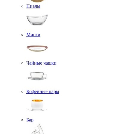
Пиалы
Миски
Чайные чашки
Кофейные пары
Бар