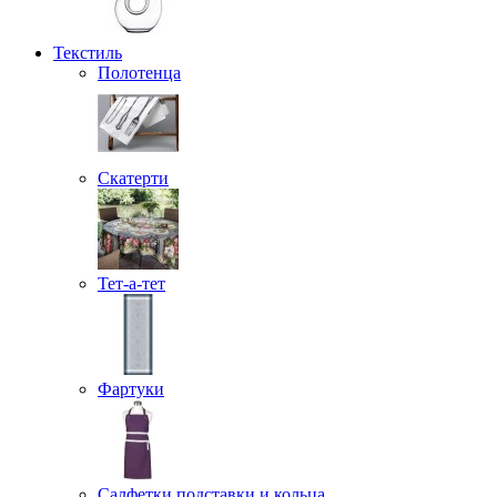
Текстиль
Полотенца
Скатерти
Тет-а-тет
Фартуки
Салфетки подставки и кольца