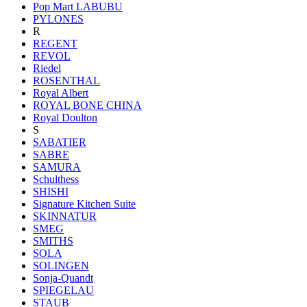
Pop Mart LABUBU
PYLONES
R
REGENT
REVOL
Riedel
ROSENTHAL
Royal Albert
ROYAL BONE CHINA
Royal Doulton
S
SABATIER
SABRE
SAMURA
Schulthess
SHISHI
Signature Kitchen Suite
SKINNATUR
SMEG
SMITHS
SOLA
SOLINGEN
Sonja-Quandt
SPIEGELAU
STAUB