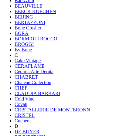
Barazzoni
BEAUVILLE
BEECK KUECHEN
BEIJING
BERTAZZONI
Bone Crusher
BORA
BORMIOLI ROCCO
BROGGI
By Bone
C
Cake Vintage
CERAFLAME
CeramicArte Deruta
CHABRET
Chateau Collection
CHEF
CLAUDIA BARBARI
Cold Vine
Covali
CRISTALLERIE DE MONTBRONN
CRISTEL
Cuchen
D
DE BUYER