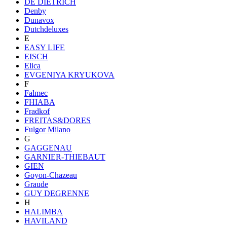
DE DIETRICH
Denby
Dunavox
Dutchdeluxes
E
EASY LIFE
EISCH
Elica
EVGENIYA KRYUKOVA
F
Falmec
FHIABA
Fradkof
FREITAS&DORES
Fulgor Milano
G
GAGGENAU
GARNIER-THIEBAUT
GIEN
Goyon-Chazeau
Graude
GUY DEGRENNE
H
HALIMBA
HAVILAND