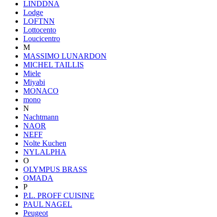
LINDDNA
Lodge
LOFTNN
Lottocento
Loucicentro
M
MASSIMO LUNARDON
MICHEL TAILLIS
Miele
Miyabi
MONACO
mono
N
Nachtmann
NAOR
NEFF
Nolte Kuchen
NYLALPHA
O
OLYMPUS BRASS
OMADA
P
P.L. PROFF CUISINE
PAUL NAGEL
Peugeot