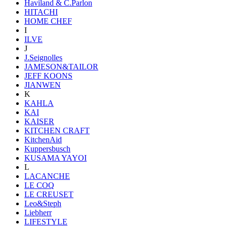
Haviland & C.Parlon
HITACHI
HOME CHEF
I
ILVE
J
J.Seignolles
JAMESON&TAILOR
JEFF KOONS
JIANWEN
K
KAHLA
KAI
KAISER
KITCHEN CRAFT
KitchenAid
Kuppersbusch
KUSAMA YAYOI
L
LACANCHE
LE COQ
LE CREUSET
Leo&Steph
Liebherr
LIFESTYLE