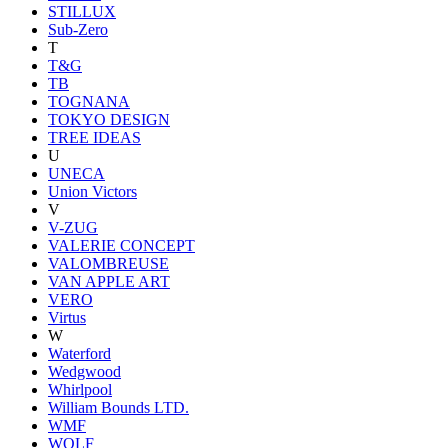
STILLUX
Sub-Zero
T
T&G
TB
TOGNANA
TOKYO DESIGN
TREE IDEAS
U
UNECA
Union Victors
V
V-ZUG
VALERIE CONCEPT
VALOMBREUSE
VAN APPLE ART
VERO
Virtus
W
Waterford
Wedgwood
Whirlpool
William Bounds LTD.
WMF
WOLF