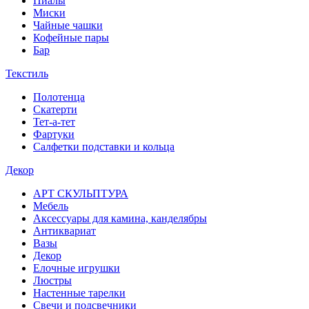
Пиалы
Миски
Чайные чашки
Кофейные пары
Бар
Текстиль
Полотенца
Скатерти
Тет-а-тет
Фартуки
Салфетки подставки и кольца
Декор
АРТ СКУЛЬПТУРА
Мебель
Аксессуары для камина, канделябры
Антиквариат
Вазы
Декор
Елочные игрушки
Люстры
Настенные тарелки
Свечи и подсвечники