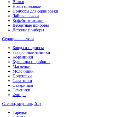
Вилки
Ножи столовые
Приборы для сервировки
Чайные ложки
Кофейные ложки
Десертные приборы
Детские приборы
Сервировка стола
Блюда и подносы
Заварочные чайники
Кофейники
Кувшины и графины
Масленки
Молочники
Подставки
Салатники
Сахарницы
Соусники
Фондю
Стекло, хрусталь, бар
Тарелки