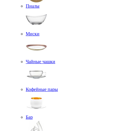
Пиалы
Миски
Чайные чашки
Кофейные пары
Бар