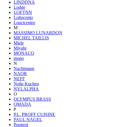
LINDDNA
Lodge
LOFTNN
Lottocento
Loucicentro
M
MASSIMO LUNARDON
MICHEL TAILLIS
Miele
Miyabi
MONACO
mono
N
Nachtmann
NAOR
NEFF
Nolte Kuchen
NYLALPHA
O
OLYMPUS BRASS
OMADA
P
P.L. PROFF CUISINE
PAUL NAGEL
Peugeot