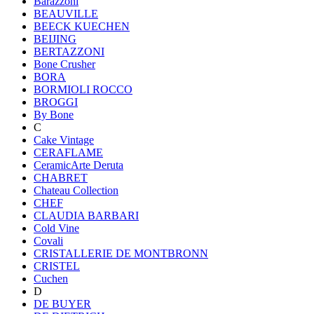
Barazzoni
BEAUVILLE
BEECK KUECHEN
BEIJING
BERTAZZONI
Bone Crusher
BORA
BORMIOLI ROCCO
BROGGI
By Bone
C
Cake Vintage
CERAFLAME
CeramicArte Deruta
CHABRET
Chateau Collection
CHEF
CLAUDIA BARBARI
Cold Vine
Covali
CRISTALLERIE DE MONTBRONN
CRISTEL
Cuchen
D
DE BUYER