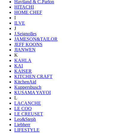
Haviland & C.Parlon
HITACHI
HOME CHEF
I
ILVE
J
J.Seignolles
JAMESON&TAILOR
JEFF KOONS
JIANWEN
K
KAHLA
KAI
KAISER
KITCHEN CRAFT
KitchenAid
Kuppersbusch
KUSAMA YAYOI
L
LACANCHE
LE COQ
LE CREUSET
Leo&Steph
Liebherr
LIFESTYLE