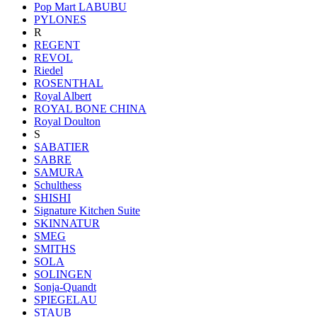
Pop Mart LABUBU
PYLONES
R
REGENT
REVOL
Riedel
ROSENTHAL
Royal Albert
ROYAL BONE CHINA
Royal Doulton
S
SABATIER
SABRE
SAMURA
Schulthess
SHISHI
Signature Kitchen Suite
SKINNATUR
SMEG
SMITHS
SOLA
SOLINGEN
Sonja-Quandt
SPIEGELAU
STAUB