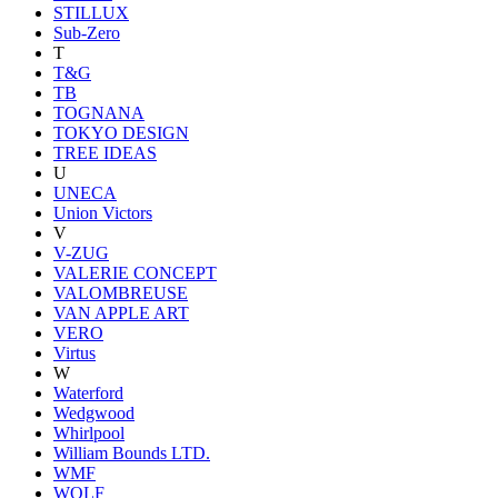
STILLUX
Sub-Zero
T
T&G
TB
TOGNANA
TOKYO DESIGN
TREE IDEAS
U
UNECA
Union Victors
V
V-ZUG
VALERIE CONCEPT
VALOMBREUSE
VAN APPLE ART
VERO
Virtus
W
Waterford
Wedgwood
Whirlpool
William Bounds LTD.
WMF
WOLF