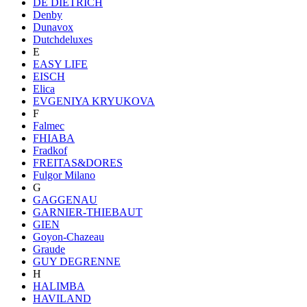
DE DIETRICH
Denby
Dunavox
Dutchdeluxes
E
EASY LIFE
EISCH
Elica
EVGENIYA KRYUKOVA
F
Falmec
FHIABA
Fradkof
FREITAS&DORES
Fulgor Milano
G
GAGGENAU
GARNIER-THIEBAUT
GIEN
Goyon-Chazeau
Graude
GUY DEGRENNE
H
HALIMBA
HAVILAND