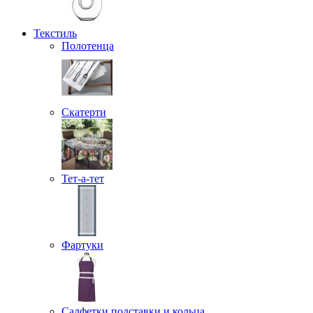
Текстиль
Полотенца
Скатерти
Тет-а-тет
Фартуки
Салфетки подставки и кольца