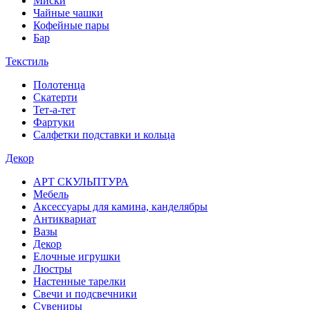
Миски
Чайные чашки
Кофейные пары
Бар
Текстиль
Полотенца
Скатерти
Тет-а-тет
Фартуки
Салфетки подставки и кольца
Декор
АРТ СКУЛЬПТУРА
Мебель
Аксессуары для камина, канделябры
Антиквариат
Вазы
Декор
Елочные игрушки
Люстры
Настенные тарелки
Свечи и подсвечники
Сувениры