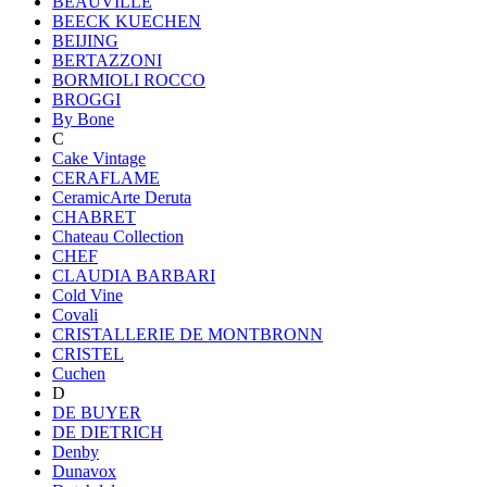
BEAUVILLE
BEECK KUECHEN
BEIJING
BERTAZZONI
BORMIOLI ROCCO
BROGGI
By Bone
C
Cake Vintage
CERAFLAME
CeramicArte Deruta
CHABRET
Chateau Collection
CHEF
CLAUDIA BARBARI
Cold Vine
Covali
CRISTALLERIE DE MONTBRONN
CRISTEL
Cuchen
D
DE BUYER
DE DIETRICH
Denby
Dunavox