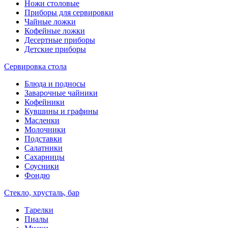
Ножи столовые
Приборы для сервировки
Чайные ложки
Кофейные ложки
Десертные приборы
Детские приборы
Сервировка стола
Блюда и подносы
Заварочные чайники
Кофейники
Кувшины и графины
Масленки
Молочники
Подставки
Салатники
Сахарницы
Соусники
Фондю
Стекло, хрусталь, бар
Тарелки
Пиалы