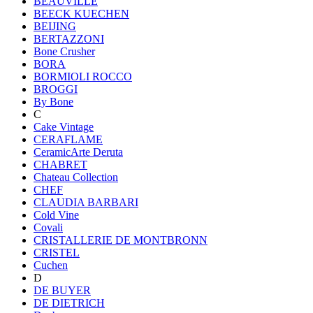
BEAUVILLE
BEECK KUECHEN
BEIJING
BERTAZZONI
Bone Crusher
BORA
BORMIOLI ROCCO
BROGGI
By Bone
C
Cake Vintage
CERAFLAME
CeramicArte Deruta
CHABRET
Chateau Collection
CHEF
CLAUDIA BARBARI
Cold Vine
Covali
CRISTALLERIE DE MONTBRONN
CRISTEL
Cuchen
D
DE BUYER
DE DIETRICH