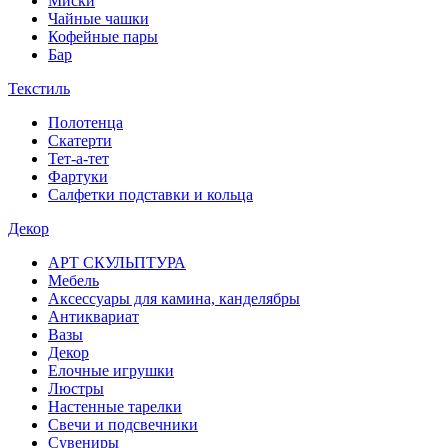
Миски
Чайные чашки
Кофейные пары
Бар
Текстиль
Полотенца
Скатерти
Тет-а-тет
Фартуки
Салфетки подставки и кольца
Декор
АРТ СКУЛЬПТУРА
Мебель
Аксессуары для камина, канделябры
Антиквариат
Вазы
Декор
Елочные игрушки
Люстры
Настенные тарелки
Свечи и подсвечники
Сувениры