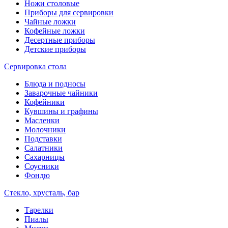
Ножи столовые
Приборы для сервировки
Чайные ложки
Кофейные ложки
Десертные приборы
Детские приборы
Сервировка стола
Блюда и подносы
Заварочные чайники
Кофейники
Кувшины и графины
Масленки
Молочники
Подставки
Салатники
Сахарницы
Соусники
Фондю
Стекло, хрусталь, бар
Тарелки
Пиалы