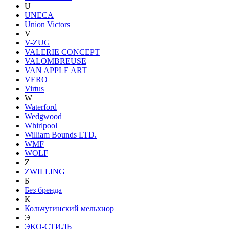
U
UNECA
Union Victors
V
V-ZUG
VALERIE CONCEPT
VALOMBREUSE
VAN APPLE ART
VERO
Virtus
W
Waterford
Wedgwood
Whirlpool
William Bounds LTD.
WMF
WOLF
Z
ZWILLING
Б
Без бренда
К
Кольчугинский мельхиор
Э
ЭКО-СТИЛЬ