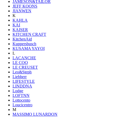
JAMESON&TAILOR
JEFF KOONS
JIANWEN
K
KAHLA
KAI
KAISER
KITCHEN CRAFT
KitchenAid
Kuppersbusch
KUSAMA YAYOI
L
LACANCHE
LE COQ
LE CREUSET
Leo&Steph
Liebherr
LIFESTYLE
LINDDNA
Lodge
LOFTNN
Lottocento
Loucicentro
M
MASSIMO LUNARDON