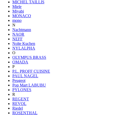
MICHEL TAILLIS
Miele
Miyabi
MONACO
mono
N
Nachtmann
NAOR
NEFF
Nolte Kuchen
NYLALPHA
O
OLYMPUS BRASS
OMADA
P
P.L. PROFF CUISINE
PAUL NAGEL
Peugeot
Pop Mart LABUBU
PYLONES
R
REGENT
REVOL
Riedel
ROSENTHAL