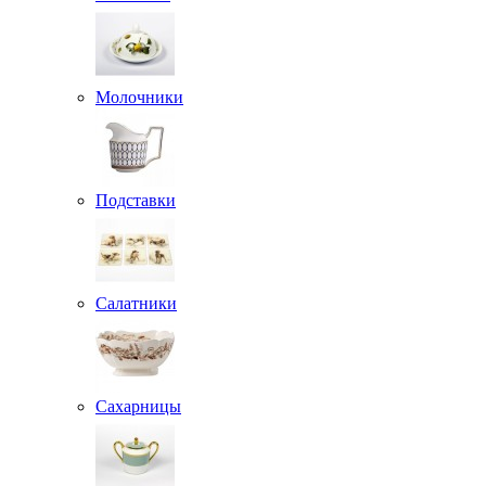
Молочники
Подставки
Салатники
Сахарницы