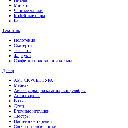
Пиалы
Миски
Чайные чашки
Кофейные пары
Бар
Текстиль
Полотенца
Скатерти
Тет-а-тет
Фартуки
Салфетки подставки и кольца
Декор
АРТ СКУЛЬПТУРА
Мебель
Аксессуары для камина, канделябры
Антиквариат
Вазы
Декор
Елочные игрушки
Люстры
Настенные тарелки
Свечи и подсвечники