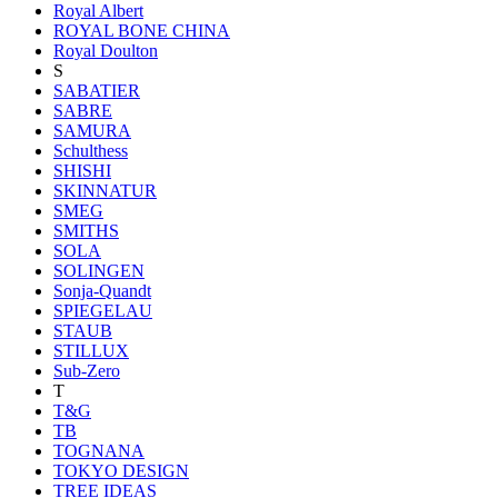
Royal Albert
ROYAL BONE CHINA
Royal Doulton
S
SABATIER
SABRE
SAMURA
Schulthess
SHISHI
SKINNATUR
SMEG
SMITHS
SOLA
SOLINGEN
Sonja-Quandt
SPIEGELAU
STAUB
STILLUX
Sub-Zero
T
T&G
TB
TOGNANA
TOKYO DESIGN
TREE IDEAS