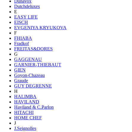
Dunavox
Dutchdeluxes
E
EASY LIFE
EISCH
EVGENIYA KRYUKOVA
F
FHIABA
Fradkof
FREITAS&DORES
G
GAGGENAU
GARNIER-THIEBAUT
GIEN
Goyon-Chazeau
Graude
GUY DEGRENNE
H
HALIMBA
HAVILAND
Haviland & C.Parlon
HITACHI
HOME CHEF
J
J.Seignolles