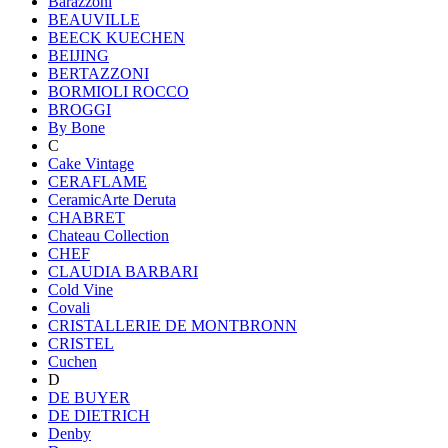
Barazzoni
BEAUVILLE
BEECK KUECHEN
BEIJING
BERTAZZONI
BORMIOLI ROCCO
BROGGI
By Bone
C
Cake Vintage
CERAFLAME
CeramicArte Deruta
CHABRET
Chateau Collection
CHEF
CLAUDIA BARBARI
Cold Vine
Covali
CRISTALLERIE DE MONTBRONN
CRISTEL
Cuchen
D
DE BUYER
DE DIETRICH
Denby