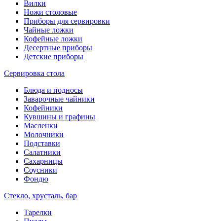
Вилки
Ножи столовые
Приборы для сервировки
Чайные ложки
Кофейные ложки
Десертные приборы
Детские приборы
Сервировка стола
Блюда и подносы
Заварочные чайники
Кофейники
Кувшины и графины
Масленки
Молочники
Подставки
Салатники
Сахарницы
Соусники
Фондю
Стекло, хрусталь, бар
Тарелки