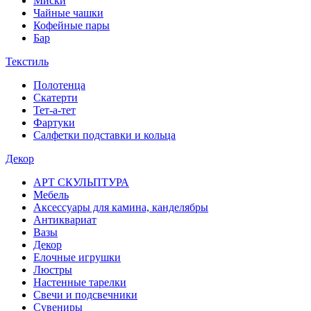
Миски
Чайные чашки
Кофейные пары
Бар
Текстиль
Полотенца
Скатерти
Тет-а-тет
Фартуки
Салфетки подставки и кольца
Декор
АРТ СКУЛЬПТУРА
Мебель
Аксессуары для камина, канделябры
Антиквариат
Вазы
Декор
Елочные игрушки
Люстры
Настенные тарелки
Свечи и подсвечники
Сувениры