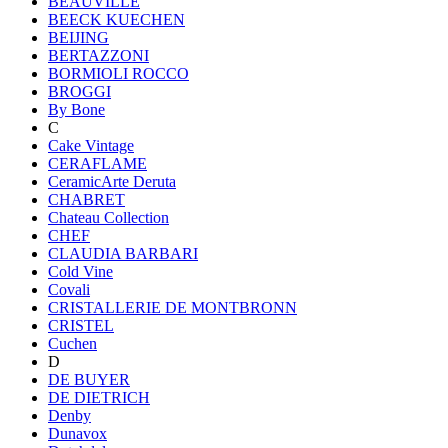
BEAUVILLE
BEECK KUECHEN
BEIJING
BERTAZZONI
BORMIOLI ROCCO
BROGGI
By Bone
C
Cake Vintage
CERAFLAME
CeramicArte Deruta
CHABRET
Chateau Collection
CHEF
CLAUDIA BARBARI
Cold Vine
Covali
CRISTALLERIE DE MONTBRONN
CRISTEL
Cuchen
D
DE BUYER
DE DIETRICH
Denby
Dunavox