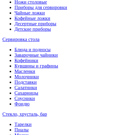
Ножи столовые
Приборы для сервировки
Чайные ложки
Кофейные ложки
Десертные приборы
Детские приборы
Сервировка стола
Блюда и подносы
Заварочные чайники
Кофейники
Кувшины и графины
Масленки
Молочники
Подставки
Салатники
Сахарницы
Соусники
Фондю
Стекло, хрусталь, бар
Тарелки
Пиалы